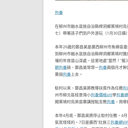
包養
在柳州市融水苗族自治縣桿洞鄉黨鳩村烏
七）帶著孩子們到戶外游玩（1月30日攝
本年26歲的鄭昌昊是廣西柳州市魚峰區委
到柳州市融水苗族自治縣桿洞鄉黨鳩村擔
壤的年夜苗山深處，這里地處“當然！”
期包養
碌，鄭昌昊常常一
包養
兩個月才幹
棄捐
包養
上去。
駐村以來，鄭昌昊將教導扶貧作為任務
包
州市柳北區桂景灣小
包養價格ptt
學
包養
開黨鳩村烏英苗寨講授點支教
包養
，用舉
本年4月底，鄭昌昊將停止駐村任務。4月
氣氛怪怪的。7日是廣西“壯族三
包養網VI