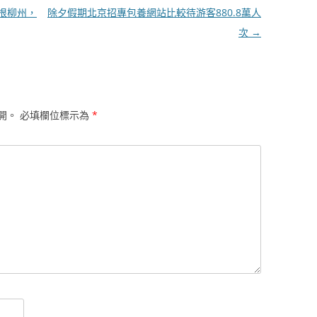
根柳州，
除夕假期北京招專包養網站比較待游客880.8萬人
次
→
開。
必填欄位標示為
*