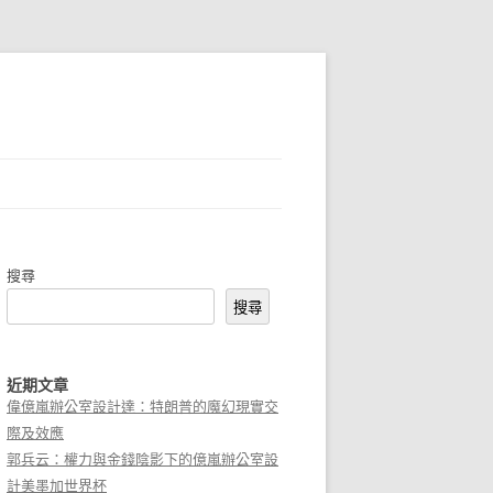
搜尋
搜尋
近期文章
偉億嵐辦公室設計達：特朗普的魔幻現實交
際及效應
郭兵云：權力與金錢陰影下的億嵐辦公室設
計美墨加世界杯