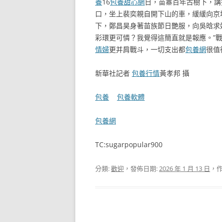
養
16
包養甜心網
日，苗寨百年古樹下，講
口，坐上裴奕親自開下山的車，緩緩向京
下，鄭昌昊身著苗族節日艷服，向吳晗求
彩環更可憐？我覺得這簡直就是報應。”
情婦
更并肩戰斗，一切支出都
包養網
很值
新華社記者
包養行情
黃孝邦 攝
包養
包養軟體
包養網
TC:sugarpopular900
分類:
歡迎
，發佈日期:
2026 年 1 月 13 日
，作