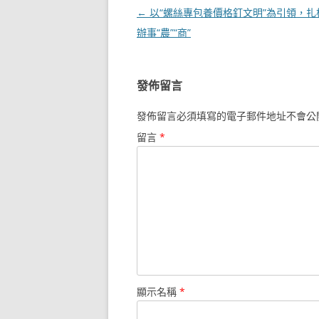
文
←
以“螺絲專包養價格釘文明”為引領，扎
章
辦事“農”“商”
導
覽
發佈留言
發佈留言必須填寫的電子郵件地址不會公
留言
*
顯示名稱
*