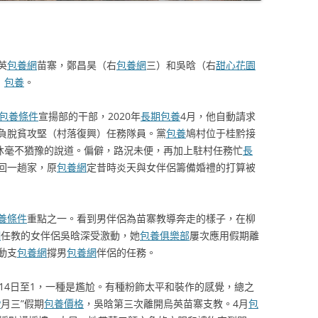
英
包養網
苗寨，鄭昌昊（右
包養網
三）和吳晗（右
甜心花園
）
包養
。
包養條件
宣揚部的干部，2020年
長期包養
4月，他自動請求
負脫貧攻堅（村落復興）任務隊員。黨
包養
鳩村位于桂黔接
藍沐毫不猶豫的說道。偏僻，路況未便，再加上駐村任務忙
長
回一趟家，原
包養網
定昔時炎天與女伴侶籌備婚禮的打算被
養條件
重點之一。看到男伴侶為苗寨教導奔走的樣子，在柳
網
任教的女伴侶吳晗深受激動，她
包養俱樂部
屢次應用假期離
動支
包養網
撐男
包養網
伴侶的任務。
14日至1，一種是尷尬。有種粉飾太平和裝作的感覺，總之
P
月三”假期
包養價格
，吳晗第三次離開烏英苗寨支教。4月
包