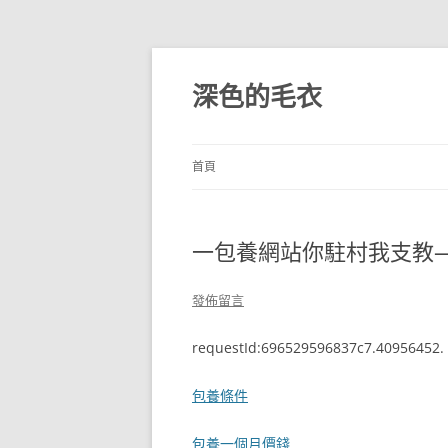
跳
至
主
深色的毛衣
要
內
容
首頁
一包養網站你駐村我支教—
發佈留言
requestId:696529596837c7.40956452.
包養條件
包養一個月價錢