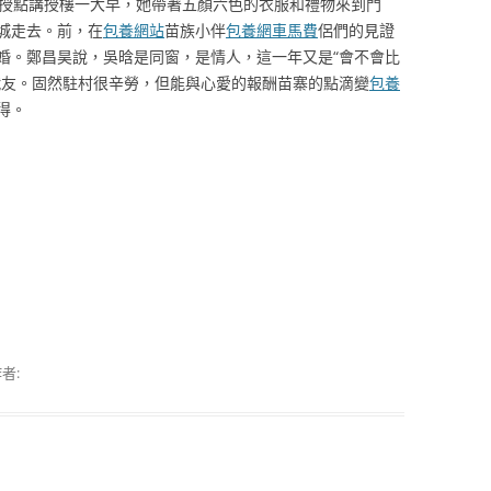
授點講授樓一大早，她帶著五顏六色的衣服和禮物來到門
城走去。前，在
包養網站
苗族小伴
包養網車馬費
侶們的見證
婚。鄭昌昊說，吳晗是同窗，是情人，這一年又是“會不會比
戰友。固然駐村很辛勞，但能與心愛的報酬苗寨的點滴變
包養
得。
者: