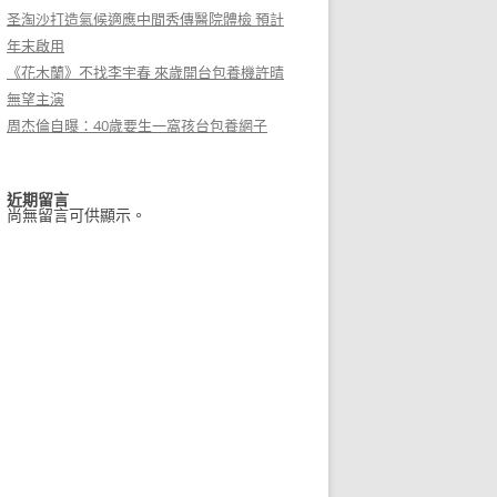
圣淘沙打造氣候適應中間秀傳醫院體檢 預計
年末啟用
《花木蘭》不找李宇春 來歲開台包養機許晴
無望主演
周杰倫自曝：40歲要生一窩孩台包養網子
近期留言
尚無留言可供顯示。