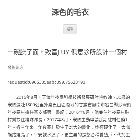
跳
至
深色的毛衣
主
要
內
容
選單
一碗臊子面，致富JIUYI俱意診所設計一個村
發佈留言
requestId:6965305eabc099.75623193.
2015年8月，天津年夜學科學技術發展研討院教師、30歲的
宋鵬遠赴1800公里外秦巴山區腹地的甘肅省隴南市宕昌縣沙灣鎮
年夜寨村擔任黨支部第一書記；2016年8月，他兼任年夜寨村駐
村幫扶任務隊隊長，2017年8月，宋鵬主動申請延期駐村任務1
年。近三年來，年夜寨村發生了宏大的變化：途徑硬化了，太陽
能路燈亮了，平安飲水通了，更主要的是整合種養殖戶、代加工