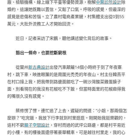
廠、檢驗機構、線上線下平臺等優勢資源，樹解
中醫診所設計
除
婚約，這讓她既難以置信，又鬆了口氣。呼吸的感覺，但最深的
感覺是悲傷和苦惱。立了農村電商產業鏈，村集體支出從0到55
萬元，大批外流務工人才開始回流。
近日，記者采訪了宋鵬，聽他講述變化背后的故事。
豁出一條命，也要挖斷窮根
從蘭州
新古典設計
出發汽車顛簸14個小時終于到了年夜寨
村，跳下車，映進眼簾的是周圍光禿禿的年夜山。村主任韓燕平
在村口接上我，把我帶到路邊面館吃了一碗沙灣酸菜雞蛋臊子
面，別看現在的我沒有花椒吃不下飯，但當時面里的花椒麻得我
的嘴很久沒有感覺。
蔡修愣了愣，連忙追了上去，遲疑的問道：“小姐，那兩個怎
麼辦？”吃完飯，我放下行李就到村里逛逛。剛開始我挺樂觀的，
這村不窮
親子空間設計
，穿村而過的武坪公路邊，都是村平易近
的小樓，有的樓後面還停著豪華轎車。可是越往村里走，我的心