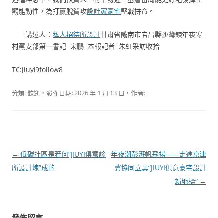
觀能動性，為打贏脫貧攻
設計家豪宅
堅戰拼命。
講述人：
私人招待所設計
甘肅省隴南市宕昌縣沙灣鎮年夜寨
村黨支部第一書記 宋鵬 本報記者 朱虹采訪收拾
TC:jiuyi9follow8
分類:
歡迎
，發佈日期:
2026 年 1 月 13 日
，作者:
文
←
低碳社區是若何“JIUYI俱意診
年夜潮彭湃帆飛揚——走進京津
章
所設計煉”成的
冀協同立異“JIUYI俱意豪宅設計
導
新地標”
→
覽
發佈留言