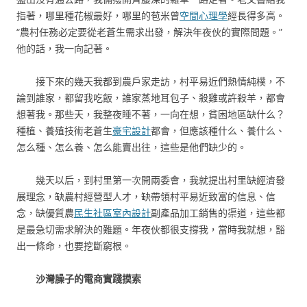
指著，哪里種花椒最好，哪里的苞米曾
空間心理學
經長得多高。
“農村任務必定要從老蒼生需求出發，解決年夜伙的實際問題。”
他的話，我一向記著。
接下來的幾天我都到農戶家走訪，村平易近們熱情純樸，不
論到誰家，都留我吃飯，誰家蒸地耳包子、殺雞或許殺羊，都會
想著我。那些天，我整夜睡不著，一向在想，貧困地區缺什么？
種植、養殖技術老蒼生
豪宅設計
都會，但應該種什么、養什么、
怎么種、怎么養、怎么能賣出往，這些是他們缺少的。
幾天以后，到村里第一次開兩委會，我就提出村里缺經濟發
展理念，缺農村經營型人才，缺帶領村平易近致富的信息、信
念，缺優質農
民生社區室內設計
副產品加工銷售的渠道，這些都
是最急切需求解決的難題。年夜伙都很支撐我，當時我就想，豁
出一條命，也要挖斷窮根。
沙灣臊子的電商實踐摸索