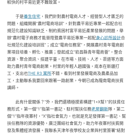
較快的村平易近更不難致富。
于是
養生住宅
，我們針對農村電商人才、經營型人才匱乏的
問題，組織開展“農村電商培訓”，針對農平易近專業一起配合社
規范化建設知識缺乏、制約貧困村富平易近產業發展的問題，舉
辦“農村電子商務才能晉陞暨農平易近專業一起配
身心診所設計
合
社規范化建設培訓班”；成立“電商任務室”，開展農村青年電商創
業項目培養、孵化、推廣；發起成立“宕昌縣青年電商薈”，整合
資源、聚合資訊、搭建平臺，在市場、技術、人才、渠道等方面
助力農村青年電商創業。村里的年輕人趙國強，底本在新疆打
工，支出也
THE R3 寓所
不錯，看到村里發展電商及農產品加
工，主動聯系我要回來跟著一路創業，今朝已成為隴南電商扶貧
講師。
此有什麼關係？”外，我們還積極摸索構建“1+X幫1”的扶貧任
務形式，第一個“1”指第一書記、駐村幫扶任務
老屋翻新
隊，第二
個“1”指年夜寨村，“X”指社會氣力，也就是充足發揮第一書記、幫
扶任務隊的資源優勢，廣泛團結社會氣力，助力年夜寨村扶貧開
發及集體經濟發展。我聯系天津年夜學校友企業與村里簽署“結對