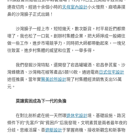
連夜切肉，經過十余個小時的
天母室內設計
小火慢熬、麻噴鼻撲
鼻的沙灣臊子正式出鍋！
沙灣臊子一經上市，短短幾天，數次斷貨。村平易近們都樂
壞了，我也松了一口氣。創辦村集體企業，把大師擰成一股繩往
做一些工作，進步市場競爭力，同時把大師都帶動起來，一塊兒
往致富，進步村集體的威望和位置，一舉多得。
我們發掘沙灣特點，還開發了宕昌罐罐酒、宕昌參芪蜜、沙
灣蜂糖酒、沙灣梅花椒等產品5類10款，通過電商
日式住宅設計
途徑推廣，當年實
醫美診所設計
現了村集體經濟銷售支出55萬
元。
莫讓貧困成為下一代的負擔
在對比剖析處在統一天然環
退休宅設計
境、基礎設施、路況
條件下的“先富戶”與“貧困戶”后我發現，文明素質是兩者最年夜的
分歧。思維活躍、善
遊艇設計
于掌握商機、接收新觀念和新事物