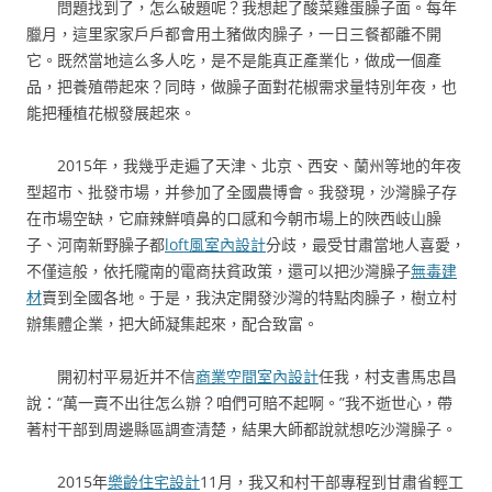
問題找到了，怎么破題呢？我想起了酸菜雞蛋臊子面。每年
臘月，這里家家戶戶都會用土豬做肉臊子，一日三餐都離不開
它。既然當地這么多人吃，是不是能真正產業化，做成一個產
品，把養殖帶起來？同時，做臊子面對花椒需求量特別年夜，也
能把種植花椒發展起來。
2015年，我幾乎走遍了天津、北京、西安、蘭州等地的年夜
型超市、批發市場，并參加了全國農博會。我發現，沙灣臊子存
在市場空缺，它麻辣鮮噴鼻的口感和今朝市場上的陜西岐山臊
子、河南新野臊子都
loft風室內設計
分歧，最受甘肅當地人喜愛，
不僅這般，依托隴南的電商扶貧政策，還可以把沙灣臊子
無毒建
材
賣到全國各地。于是，我決定開發沙灣的特點肉臊子，樹立村
辦集體企業，把大師凝集起來，配合致富。
開初村平易近并不信
商業空間室內設計
任我，村支書馬忠昌
說：“萬一賣不出往怎么辦？咱們可賠不起啊。”我不逝世心，帶
著村干部到周邊縣區調查清楚，結果大師都說就想吃沙灣臊子。
2015年
樂齡住宅設計
11月，我又和村干部專程到甘肅省輕工