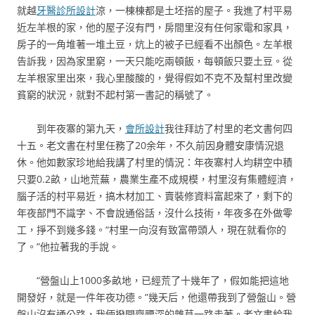
就越
牙醫診所設計
涼，一棟棟都是土坯搭的屋子。我進了村平易
近左羊根的家，他的屋子沒有門，房間里沒有任何家電和家具，
房子的一角堆著一堆土豆，炕上的被子已經看不出顏色。左羊根
告訴我，因為家里窮，一天只能吃兩頓飯，每頓飯只要土豆。從
左羊根家里出來，我心里酸酸的，覺得假如不克不及幫村里改變
貧窮的狀況，就對不起村第一書記的稱號了。
到年夜寨的第九天，
會所設計
我往拜訪了村里的老文書何四
十五。老文書在村里任務了20余年，不久前因身體安康情況退
休。他如數家珍地給我講了村里的情況：年夜寨村人均耕空中積
只要0.2畝，山地荒蕪，農業生產不成規模，村里沒有集體經濟，
腦子活的村平易近，搞木材加工、賣裝修資料富起來了，剩下的
年夜部門不識字、不會說通俗話，沒什么技術，年夜多在外做零
工，掙不到幾多錢。“村里一向沒有致富帶頭人，現在就看你的
了。”他拉著我的手說。
“營盤山上1000多畝地，已經荒了十幾年了，假如能把這地
開發好，就是一件年夜功德。”幾天后，他還帶我到了營盤山。營
盤山沒有通公路，我倆撥開齊腰深的雜草一路走著。老文書給我