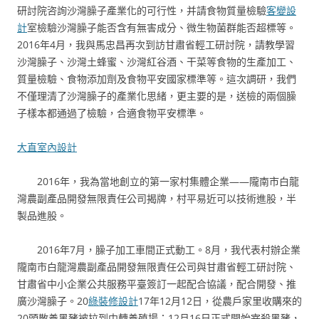
研討院咨詢沙灣臊子產業化的可行性，并請食物質量檢驗
客變設
計
室檢驗沙灣臊子能否含有無害成分、微生物菌群能否超標等。
2016年4月，我與馬忠昌再次到訪甘肅省輕工研討院，請教學習
沙灣臊子、沙灣土蜂蜜、沙灣紅谷酒、干菜等食物的生產加工、
質量檢驗、食物添加劑及食物平安國家標準等。這次調研，我們
不僅理清了沙灣臊子的產業化思緒，更主要的是，送檢的兩個臊
子樣本都通過了檢驗，合適食物平安標準。
大直室內設計
2016年，我為當地創立的第一家村集體企業——隴南市白龍
灣農副產品開發無限責任公司揭牌，村平易近可以技術進股，半
製品進股。
2016年7月，臊子加工車間正式動工。8月，我代表村辦企業
隴南市白龍灣農副產品開發無限責任公司與甘肅省輕工研討院、
甘肅省中小企業公共服務平臺簽訂一起配合協議，配合開發、推
廣沙灣臊子。20
綠裝修設計
17年12月12日，從農戶家里收購來的
20頭散養黑豬被拉到中轉養殖場；12月16日正式開始宰殺黑豬，