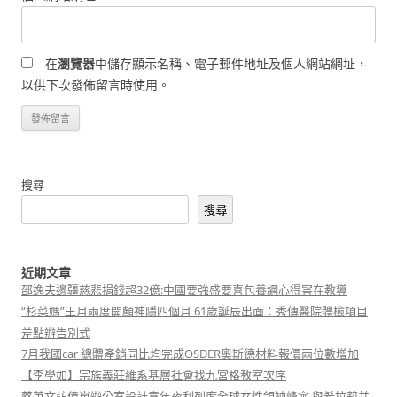
在
瀏覽器
中儲存顯示名稱、電子郵件地址及個人網站網址，
以供下次發佈留言時使用。
搜尋
搜尋
近期文章
邵逸夫邊疆慈悲捐錢超32億:中國要強盛要喜包養網心得害在教導
“杉菜媽”王月兩度開顱神隱四個月 61歲誕辰出面：秀傳醫院體檢項目
差點辦告別式
7月我國car 總體產銷同比均完成OSDER奧斯德材料報價兩位數增加
【李學如】宗族義莊維系基層社會找九宮格教室次序
蔡英文訪億嵐辦公室設計意年夜利列席全球女性領袖峰會 與希拉莉并