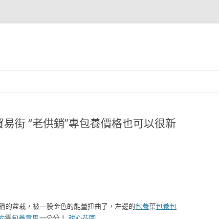
易街 “老供銷”專包養價格也可以很新
稱的盆栽，被一股金色的能量扭曲了，左邊的
包養
葉
包養
包
約
零
包養意思
一公分！
甜心花園