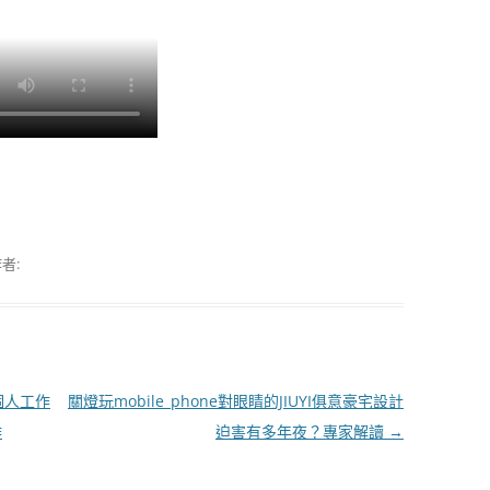
者:
個人工作
關燈玩mobile_phone對眼睛的JIUYI俱意豪宅設計
作
迫害有多年夜？專家解讀
→