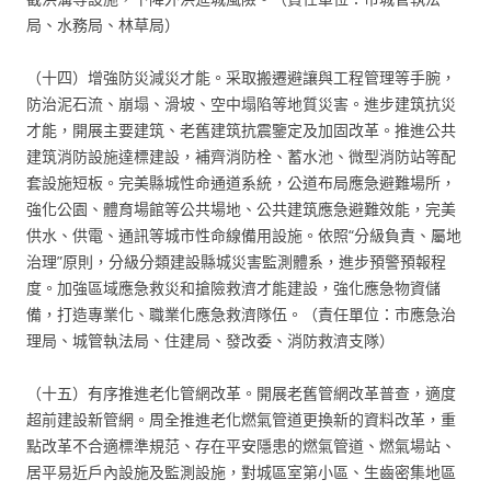
局、水務局、林草局）
（十四）增強防災減災才能。采取搬遷避讓與工程管理等手腕，
防治泥石流、崩塌、滑坡、空中塌陷等地質災害。進步建筑抗災
才能，開展主要建筑、老舊建筑抗震鑒定及加固改革。推進公共
建筑消防設施達標建設，補齊消防栓、蓄水池、微型消防站等配
套設施短板。完美縣城性命通道系統，公道布局應急避難場所，
強化公園、體育場館等公共場地、公共建筑應急避難效能，完美
供水、供電、通訊等城市性命線備用設施。依照“分級負責、屬地
治理”原則，分級分類建設縣城災害監測體系，進步預警預報程
度。加強區域應急救災和搶險救濟才能建設，強化應急物資儲
備，打造專業化、職業化應急救濟隊伍。（責任單位：市應急治
理局、城管執法局、住建局、發改委、消防救濟支隊）
（十五）有序推進老化管網改革。開展老舊管網改革普查，適度
超前建設新管網。周全推進老化燃氣管道更換新的資料改革，重
點改革不合適標準規范、存在平安隱患的燃氣管道、燃氣場站、
居平易近戶內設施及監測設施，對城區室第小區、生齒密集地區