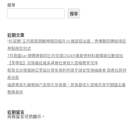
搜尋
搜尋
近期文章
“杉菜媽”王月兩度開顱神隱四個月 61歲誕辰出面：秀傳醫院體檢項目
差點辦告別式
7月我國car 總體產銷同比均完成OSDER奧斯德材料報價兩位數增加
【李學如】宗族義莊維系基層社會找九宮格教室次序
蔡英文訪億嵐辦公室設計意年夜利列席全球女性領袖峰會 與希拉莉并
肩合影
福建惠安孔廟舉辦己亥祭孔年夜典，是為愛找九宮格共享空間國主義
教導基地
近期留言
尚無留言可供顯示。