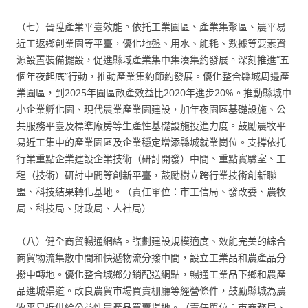
（七）晉陞產業平臺效能。依托工業園區、產業集聚區、農平易
近工返鄉創業園等平臺，優化地盤、用水、能耗、數據等要素資
源設置裝備擺設，促進縣域產業集中集湊集約發展。深刻推進“五
個年夜起底”行動，推動產業集約節約發展。優化整合縣城周邊產
業園區，到2025年園區畝產效益比2020年進步20%。推動縣城中
小企業孵化園、現代農業產業園建設，加年夜園區基礎設施、公
共服務平臺及標準廠房等生產性基礎設施投進力度。鼓勵農牧平
易近工集中的產業園區及企業穩定增添縣城就業崗位。支撐依托
行業重點企業建設企業技術（研討開發）中間、重點實驗室、工
程（技術）研討中間等創新平臺，鼓勵樹立跨行業技術創新聯
盟、科技結果轉化基地。（責任單位：市工信局、發改委、農牧
局、科技局、財政局、人社局）
（八）健全商貿暢通網絡。謀劃建設規模適度、效能完美的綜合
商貿物流集散中間和快遞物流分撥中間，設立工業品和農產品分
撥中轉地。優化整合城鄉分銷配送網點，暢通工業品下鄉和農產
品進城渠道。改良農貿市場買賣棚廳等經營條件，鼓勵縣城為農
牧平易近供給公益性農產品買賣場地。（責任單位：市商務局、