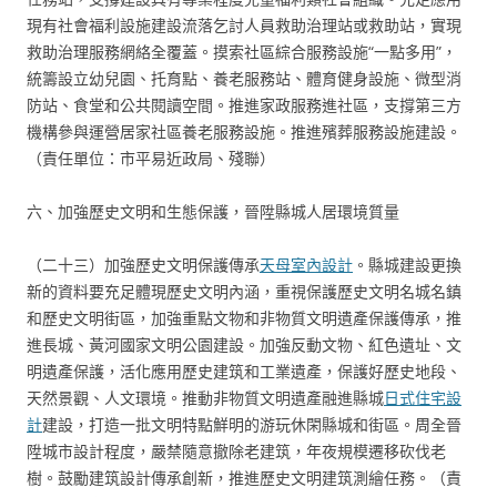
現有社會福利設施建設流落乞討人員救助治理站或救助站，實現
救助治理服務網絡全覆蓋。摸索社區綜合服務設施“一點多用”，
統籌設立幼兒園、托育點、養老服務站、體育健身設施、微型消
防站、食堂和公共閱讀空間。推進家政服務進社區，支撐第三方
機構參與運營居家社區養老服務設施。推進殯葬服務設施建設。
（責任單位：市平易近政局、殘聯）
六、加強歷史文明和生態保護，晉陞縣城人居環境質量
（二十三）加強歷史文明保護傳承
天母室內設計
。縣城建設更換
新的資料要充足體現歷史文明內涵，重視保護歷史文明名城名鎮
和歷史文明街區，加強重點文物和非物質文明遺產保護傳承，推
進長城、黃河國家文明公園建設。加強反動文物、紅色遺址、文
明遺產保護，活化應用歷史建筑和工業遺產，保護好歷史地段、
天然景觀、人文環境。推動非物質文明遺產融進縣城
日式住宅設
計
建設，打造一批文明特點鮮明的游玩休閑縣城和街區。周全晉
陞城市設計程度，嚴禁隨意撤除老建筑，年夜規模遷移砍伐老
樹。鼓勵建筑設計傳承創新，推進歷史文明建筑測繪任務。（責