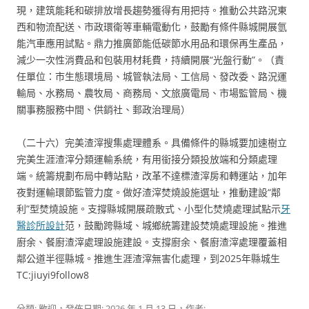
現，建筑能耗和碳排放增長趨勢獲得有用把持。推動公共路況東
西和物流配送、市政環衛等車輛電動化，鼓勵有條件縣城開展氫
能汽車應用試點。鼎力推廣節能低碳節水用品和環保再生產品，
減少一次性消費品和包裝用材耗費，持續開展“光盤行動”。（責
任單位：市生態環境局、城管執法局、工信局、發改委、路況運
輸局、水務局、農牧局、商務局、文旅廣電局、市場監管局、機
關事務服務中間、供銷社、郵政治理局）
（二十六）完美渣滓搜集處理體系。具備條件的縣城要加速樹立
完美生涯渣滓分類運輸系統，有用銜接分類投放端和分類處理
端。統籌規劃布局中轉站點，改革不達標渣滓房和轉運站，加年
夜對運輸環節監管力度。做好渣滓焚燒設施選址，推動建設“鄰
利”型焚燒設施。支撐縣城開展疏散式、小型化焚燒處理試點示
牙
醫診所設計
范，鼓勵跨縣域、城鄉統籌建設焚燒處理設施。推進
廚余、餐廚渣滓處理設施建設。支撐廚余、餐廚渣滓處理覆蓋相
鄰公道半徑縣城。推進生涯渣滓無害化處理，到2025年縣城生
TC:jiuyi9follow8
分類:
歡迎
，發佈日期:
2026 年 1 月 13 日
，作者: