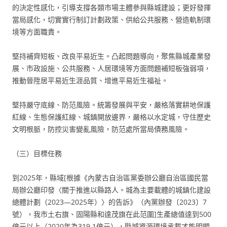
的決定性感化，引導支撐各類市場主體參與縣城建設；更好發揮
當局感化，切實實行制訂計劃政策、供給公共服務、營造軌制環
境等方面職責。
堅持補齊短板、改良平易近生。凸起問題導向，聚焦縣城產業發
展、市政設施、公共服務、人居環境等方面問題補短板強弱項，
推動晉陞居平易近生涯品質、增進平易近生福祉。
堅持嚴守底線、防范風險。統籌發展與平安，嚴格落實耕地保護
紅線、生態保護紅線、城鎮開放邊界，嚴格以水定城，守住歷史
文明根脈，防控災害變亂風險，防范處所當局債務風險。
（三）目標任務
到2025年，縣域[根據《內蒙古自治區黨委辦公廳自治區國民當
局辦公廳印發〈關于推進以縣路人。城為主要載體的城鎮化建設
總體計劃（2023—2025年）〉的告訴》（內黨辦發〔2023〕7
號），我市土右旗、固陽縣和達茂旗在此范圍]生產總值達到500
億元以上（2020年為319.1億元），縣城資源環境承載才能明顯