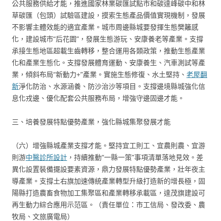
公共服務供給才能，推進國家林業碳匯試點市和碳達峰碳中和林
草碳匯（包頭）試驗區建設，摸索生態產品價值實現機制，發展
不影響主體效能的適宜產業。城市周邊縣城要發揮生態樊籬感
化，建設城市“后花園”，發展生態游玩、安康養老等產業。支撐
承接生態地區超載生齒轉移，整合運用各類政策，推動生態產業
化和產業生態化。支撐發展體育運動、安康養生、汽車測試等產
業，傾斜布局“新動力+”產業。實施生態修復、水土堅持、
老屋翻
新
淨化防治、水源涵養、防沙治沙等項目。支撐邊境縣城強化信
息化戎邊、優化配套公共服務布局，增強守邊固邊才能。
三、培養發展特點優勢產業，強化縣城集聚發展才能
（六）增強縣城產業支撐才能。堅持宜工則工、宜農則農、宜游
則游
中醫診所設計
，持續推動“一縣一策”事項清單落地見效。差
異化設置裝備擺設要素資源，鼎力發展特點優勢產業，壯年夜主
導產業。支撐土右旗加速傳統產業轉型升級打造新的增長極，固
陽縣打造農畜食物加工集聚區和產業轉移承載區，達茂旗建設可
再生動力綜合應用示范區。（責任單位：市工信局、發改委、農
牧局、文旅廣電局）