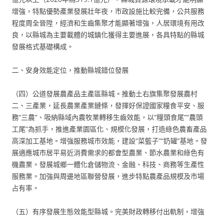
增強，特點優勢產業發展壯年夜，市政設施比較完備，公共服務
程度周全晉陞，經濟和生齒集聚才能顯著增強，人居環境有用改
良，以縣城為主要載體的城鎮化獲得主要進展，各具特點的縣城
發展格式基礎構成。
二、安身效能定位，推動縣城錯位發展
（四）公道發展農產品主產區縣城。推動土右旗集聚發展農村
二、三產業，延長農業產業鏈條，發揮好保證國家糧食平安、服
務“三農”、吸納縣域內農牧業轉移生齒效能，以“糧頭食尾”“農頭
工尾”為抓手，推進產業園區化、規模化發展，打造綠色農畜產品
高深加工基地。增強服務城市效能，建設“菜籃子”“奶罐”基地。發
展適應城市居平易近消費需求的都會型農業、節水農業和綠色有
機農業。發展城鄉一體化倉儲物流、金融、科技、商務等生產性
服務業。加強與周邊地區聯營發展，進步特點農產品規模及市場
占有率。
（五）有序發展生態效能型縣城。完美財政轉移付出軌制，增強