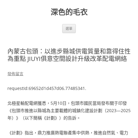
跳
至
深色的毛衣
主
要
內
容
選單
內蒙古包頭：以進步縣城供電質量和靠得住性
為重點 JIUYI俱意空間設計升級改革配電網絡
發佈留言
requestId:69652d1d457d06.77485341.
北極星輸配電網獲悉，5月10日，包頭市國民當局發布關于印發
《包頭市推進以縣城為主要載體的城鎮化建設計劃（2023—2025
年）》（以下簡稱《計劃》）的告訴。
《計劃》指出，鼎力推廣熱電聯產集中供熱，推進自然氣、電力