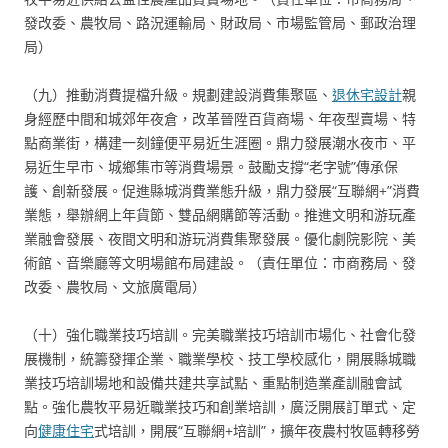
發改委、農牧局、路況運輸局、財政局、市場監管局、郵政治理
局）
（九）推動消費提檔升級。規劃建設消費集聚區、
退休宅設計
親
身經歷中間和城郊年夜倉，改革晉陞百貨商場、年夜型賣場、特
點商業街，構建一刻鐘便平易近生涯圈。鼎力發展潮水夜市、平
易近生早市、城鄉集市等消費場景。鼓勵支撐“老字號”傳承保
護、創新發展。促進縣城消費業態升級，鼎力發展“互聯網+”消費
業態，舉辦網上年貨節、雙品網購節等活動。推進文明和游玩產
業融會發展、夜間文明和游玩消費集聚發展。優化劇院影院、美
術館、音樂廳等文明場館布局建設。（責任單位：市商務局、發
改委、農牧局、文旅廣電局）
（十）強化職業技巧培訓。完美職業技巧培訓市場化、社會化發
展機制，統籌發揮企業、職業學校、技工學校感化，開展縣城職
業技巧培訓場地和設備共建共享試點、重點制造業產訓融會試
點。強化農牧平易近職業技巧和創業培訓，廣泛開展訂單式、定
向
健康住宅
式培訓，開展“互聯網+培訓”，擴年夜農村牧區轉移勞