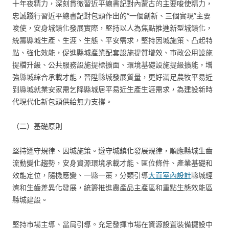
十年夜精力，深刻貫徹習近平總書記對內蒙古的主要唆使精力，
忠誠踐行習近平總書記對包頭作出的“一個創新、三個實現”主要
唆使，安身城鎮化發展實際，堅持以人為焦點推進新型城鎮化，
統籌縣城生產、生涯、生態、平安需求，堅持因城施策、凸起特
點、強化效能，促進縣城產業配套設施提質增效、市政公用設施
提檔升級、公共服務設施提標擴面、環境基礎設施提級擴能，增
強縣城綜合承載才能，晉陞縣城發展質量，更好滿足農牧平易近
到縣城就業安家需乞降縣城居平易近生產生涯需求，為建設新時
代現代化新包頭供給無力支撐。
（二）基礎原則
堅持遵守規律、因城施策。遵守城鎮化發展規律，順應縣城生齒
流動變化趨勢，安身資源環境承載才能、區位條件、產業基礎和
效能定位，隨機應變、一縣一策，分類引導
大直室內設計
縣城經
濟和生齒差異化發展，統籌推進農產品主產區和重點生態效能區
縣城建設。
堅持市場主導、當局引導。充足發揮市場在資源設置裝備擺設中