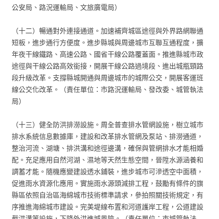
公安局、路況運輸局、文旅廣電局）
（十二）暢通對外連接通道。加速補齊城區途徑與外界路網聯通
短板，進步通行方便度。進步縣城與周邊城市互聯互通程度，擴
年夜干線鐵路、高速公路、國省干線公路覆蓋面。推進縣城市政
途徑與干線公路高效銜接，開展干線公路過境段、進出城瓶頸路
段升級改革。支撐縣城開通與周邊城市的城際公交，開展客運班
線公交化改革。（責任單位：市路況運輸局、發改委、城管執法
局）
（十三）健全防洪排澇設施。周全普查排水管網設施，樹立城市
排水系統信息數據庫，建設和改革排水管網及泵站、排澇通道，
整治河流、湖塘、排洪溝和途徑邊溝，確保與管網排水才能相婚
配。充足應用自然河湖、濕地等天然生態空間，晉陞水源涵養和
調蓄才能。隨機應變建設透水鋪裝，進步城市可滲透空中面積，
促進雨水資源化應用。實施雨水源頭減排工程，鼓勵有條件的旗
縣區依照自治區海綿城市技術標準請求，參拍照關技術規定，有
序推進海綿城市建設。完美堤線布置和河道護岸工程，公道建設
截洪溝等設施，下降外洪進城風險。（責任單位：市城管執法