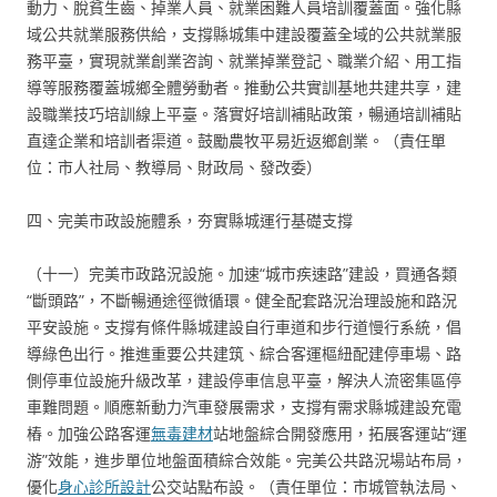
動力、脫貧生齒、掉業人員、就業困難人員培訓覆蓋面。強化縣
域公共就業服務供給，支撐縣城集中建設覆蓋全域的公共就業服
務平臺，實現就業創業咨詢、就業掉業登記、職業介紹、用工指
導等服務覆蓋城鄉全體勞動者。推動公共實訓基地共建共享，建
設職業技巧培訓線上平臺。落實好培訓補貼政策，暢通培訓補貼
直達企業和培訓者渠道。鼓勵農牧平易近返鄉創業。（責任單
位：市人社局、教導局、財政局、發改委）
四、完美市政設施體系，夯實縣城運行基礎支撐
（十一）完美市政路況設施。加速“城市疾速路”建設，買通各類
“斷頭路”，不斷暢通途徑微循環。健全配套路況治理設施和路況
平安設施。支撐有條件縣城建設自行車道和步行道慢行系統，倡
導綠色出行。推進重要公共建筑、綜合客運樞紐配建停車場、路
側停車位設施升級改革，建設停車信息平臺，解決人流密集區停
車難問題。順應新動力汽車發展需求，支撐有需求縣城建設充電
樁。加強公路客運
無毒建材
站地盤綜合開發應用，拓展客運站“運
游”效能，進步單位地盤面積綜合效能。完美公共路況場站布局，
優化
身心診所設計
公交站點布設。（責任單位：市城管執法局、