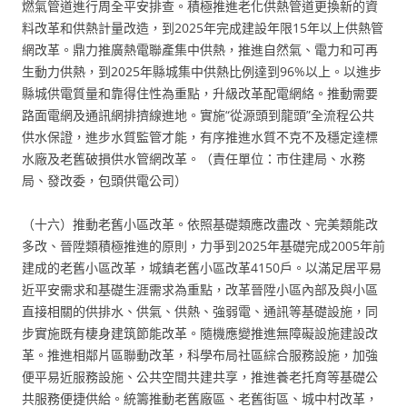
燃氣管道進行周全平安排查。積極推進老化供熱管道更換新的資
料改革和供熱計量改造，到2025年完成建設年限15年以上供熱管
網改革。鼎力推廣熱電聯產集中供熱，推進自然氣、電力和可再
生動力供熱，到2025年縣城集中供熱比例達到96%以上。以進步
縣城供電質量和靠得住性為重點，升級改革配電網絡。推動需要
路面電網及通訊網排擠線進地。實施“從源頭到龍頭”全流程公共
供水保證，進步水質監管才能，有序推進水質不克不及穩定達標
水廠及老舊破損供水管網改革。（責任單位：市住建局、水務
局、發改委，包頭供電公司）
（十六）推動老舊小區改革。依照基礎類應改盡改、完美類能改
多改、晉陞類積極推進的原則，力爭到2025年基礎完成2005年前
建成的老舊小區改革，城鎮老舊小區改革4150戶。以滿足居平易
近平安需求和基礎生涯需求為重點，改革晉陞小區內部及與小區
直接相關的供排水、供氣、供熱、強弱電、通訊等基礎設施，同
步實施既有棲身建筑節能改革。隨機應變推進無障礙設施建設改
革。推進相鄰片區聯動改革，科學布局社區綜合服務設施，加強
便平易近服務設施、公共空間共建共享，推進養老托育等基礎公
共服務便捷供給。統籌推動老舊廠區、老舊街區、城中村改革，