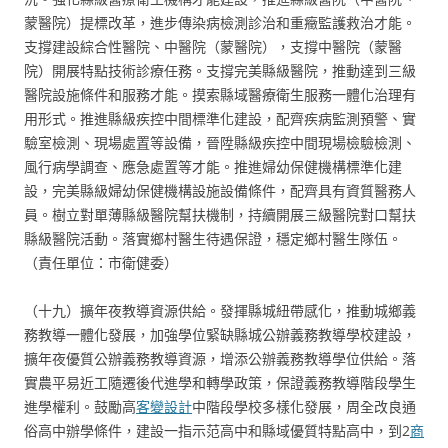
蒙醫院）提標改革，進步傳染病檢測診治和重癥監護救治才能。
支撐建設綜合性醫院、中醫院（蒙醫院），支撐中醫院（蒙醫
院）開展特點技術診療任務。支撐完美縣級醫院，推動達到三級
醫院設施條件和服務才能。摸索縣域醫療衛生服務一體化治理有
用形式。推進縣級疾控中間標準化建設，配齊疾病監測預警、實
驗室檢測、現場處置等設備，晉陞縣級疾控中間現場檢驗檢測、
風行病學調查、應急處置等才能。推進婦幼保健機構標準化建
設，完美縣級婦幼保健機構設施設備條件，配齊具有資質醫務人
員。樹立對單薄縣級醫院幫扶機制，持續開展三級醫院對口幫扶
縣級醫院活動。落實鄉村醫生待遇保證，穩定鄉村醫生隊伍。
（責任單位：市衛健委）
（十九）擴年夜教導資源供給。發揮縣城紐帶感化，推動城鄉義
務教導一體化發展，加強學位緊缺縣城公辦義務教導學校建設，
擴年夜優質公辦義務教導資源，增添公辦義務教導學位供給。落
實農平易近工隨遷後代進學和轉學政策，保證義務教導階段學生
進學權利。鼓勵高
客變設計
中階段學校多樣化發展，周全改良通
俗高中辦學條件，建設一指示范高中和縣域優質特點高中，到2
商