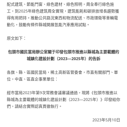
配式建筑、節能門窗、綠色建材、綠色照明，周全奉行綠色施
工，到2025年綠色建筑周全實現，建筑能耗和碳排放增長趨勢獲
得有用把持。推動公共路況東西和物流配送、市政環衛等車輛電
動化，鼓勵有條件縣城開展氫能汽車應用試點。
原文如下：
包頭市國民當局辦公室關于印發包頭市推進以縣城為主要載體的
城鎮化建設計劃（2023—2025年）的告訴
各旗、縣、區國民當局，稀土高新區管委會，市直有關部門、單
位，中直、區直企事業單位：
經市當局2023年第9次常務會議審議通過，現將《包頭市推進以
縣城為主要載體的城鎮化建設計劃（2023—2025年）》印發給你
們，請結合實際認真貫徹執行。
2023年5月10日