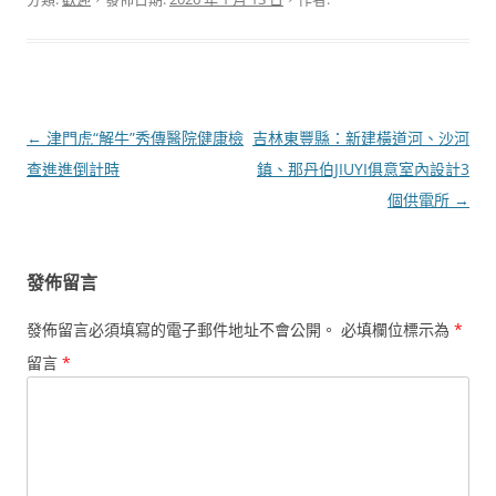
文
←
津門虎“解牛”秀傳醫院健康檢
吉林東豐縣：新建橫道河、沙河
章
查進進倒計時
鎮、那丹伯JIUYI俱意室內設計3
導
個供電所
→
覽
發佈留言
發佈留言必須填寫的電子郵件地址不會公開。
必填欄位標示為
*
留言
*