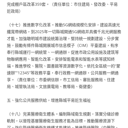
完成棚戶區改革359套。（責任單位：市住建局、發改委、平易
近政局）
（十七）推進數字化改革。推動5G網絡規模化安排，建設高速光
纖寬帶網絡，到2025年一切縣城開通5G網絡并具備千兆光網服務
才能。加強聰明城市建設統籌治理，堅持統一規劃建設、分步實
施，鼓勵有條件縣城開展城市信息模子（CIM）平臺建設，有序
奉行縣城運行一網統管、一網通辦，促進市政公用設施及建筑等
物聯網應用、智能化改革，安排智能電表和智能水表等感知終
端。推進學校、醫院、圖書館等資源數字化。依托全區統一的“蒙
速辦”“12345”等政務平臺，奉行政務一網通辦，公共服務一網通
享。（責任單位：市委網信辦，市工信局、審批服務局、住建
局、城管執法局、文旅廣電局、教導局、衛健委）
五、強化公共服務供給，增進縣城平易近生福祉
（十八）完美醫療衛生體系。編制縣域衛生規劃，落實分級診療
軌制，以晉陞基層醫療衛生服務才能為目標，推動醫療資源下
沉。強化縣級醫療衛生機構才能建設，推進縣級醫院（中醫院、