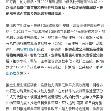
和可再生動力供熱，到2025年縣城集中供熱比例達到96%以上。
以進步縣城供電質量和靠得住性為重點，升級改革配電網絡。
推
動需要路面電網及通訊網排擠線進地。
推進數字化改革。推動5G網絡規模化安排，建設高速光纖寬帶網
絡，到2025年一切縣城開通5G網絡并具備千兆光網服務才能。加
強聰明城市建設統籌治理，堅持統一規劃建設、分步實施，鼓勵
有條件縣城開展城市信息模子（CIM）平臺建設，有序奉行縣城
運行一網
新古典設計
統管、一網通辦，
促進市政公用設施及建筑
等物聯網應用、智能化改革，安排智能電表和智能水表等感知終
端。
推進學校、醫院、圖書館等資源數字化。依托全區統一的“蒙
速辦”“12345”等政務平臺，奉行政務一網通辦，公共服務一網
空
間心理學
通享。
推進生產生涯低碳化。推動動力清潔低碳平安高效應用，引導非
化石動力消費和分布式動力發展，在有條件的旗縣區推進屋頂分
布式光伏發電，慢慢進步縣城清潔動力消納比例。加年夜重要淨
化物管理力度，推進塑料淨化管理。堅決遏制“兩高”項目自覺發
展，深刻推進產業園區循環化改革。鼎力發展綠色建筑，推廣裝