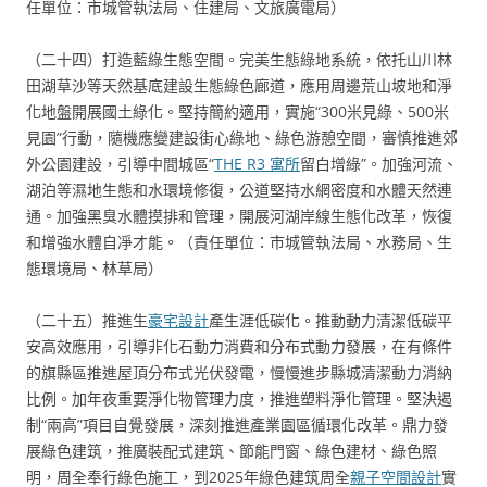
任單位：市城管執法局、住建局、文旅廣電局）
（二十四）打造藍綠生態空間。完美生態綠地系統，依托山川林
田湖草沙等天然基底建設生態綠色廊道，應用周邊荒山坡地和淨
化地盤開展國土綠化。堅持簡約適用，實施“300米見綠、500米
見園”行動，隨機應變建設街心綠地、綠色游憩空間，審慎推進郊
外公園建設，引導中間城區“
THE R3 寓所
留白增綠”。加強河流、
湖泊等濕地生態和水環境修復，公道堅持水網密度和水體天然連
通。加強黑臭水體摸排和管理，開展河湖岸線生態化改革，恢復
和增強水體自凈才能。（責任單位：市城管執法局、水務局、生
態環境局、林草局）
（二十五）推進生
豪宅設計
產生涯低碳化。推動動力清潔低碳平
安高效應用，引導非化石動力消費和分布式動力發展，在有條件
的旗縣區推進屋頂分布式光伏發電，慢慢進步縣城清潔動力消納
比例。加年夜重要淨化物管理力度，推進塑料淨化管理。堅決遏
制“兩高”項目自覺發展，深刻推進產業園區循環化改革。鼎力發
展綠色建筑，推廣裝配式建筑、節能門窗、綠色建材、綠色照
明，周全奉行綠色施工，到2025年綠色建筑周全
親子空間設計
實