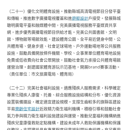
（二十一）優化文明體育設施。推動縣城高清電視節目分發平臺
和傳輸，推進數字廣播電視覆蓋和進
遊艇設計
戶接受。發展縣城
聰明廣電平臺和融媒體中間，完美廣播電視服務平臺媒資共享
網，進步優秀廣播電視節目供給才能。完美公共圖書館、文明
館、博物館等場館效能。建設體育公園、全平易近健身中間、公
共體育場、健身步道、社會足球場地、戶外運動場地等公共服務
設施，鼓勵具備開放條件機關、學校、企事業單位體育場地設施
免費或低收費向社會公眾開放，鼓勵社會氣力承接公共體育場館
運營治理。創建國家體育游玩示范基地，開展brand賽事活動。
（責任單位：市文旅廣電局、體育局）
（二十二）完美社會福利設施。適應殘疾人服務需求，科學確定
專業化殘疾人康復、托養、綜合服務設施結構和分布，優化資源
設置裝備擺設，確定適宜建設規模。支撐生齒較多的旗縣區建設
平易
樂齡住宅設計
近政精力衛生福利機構，積極引導和鼓勵社會
氣力參與精力衛生福利設施建設與運營。推動兒童福利機構納進
殘疾兒童康復救助定點機構，建設未成年人救助保護機構和保護
任務站，支撐建設具有專業程度兒童福利類社會組織。充足應用