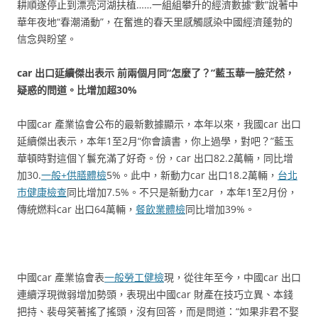
耕順遂停止到漂亮河湖扶植……一組組攀升的經濟數據“數”說著中
華年夜地“春潮涌動”，在奮進的春天里感觸感染中國經濟蓬勃的
信念與盼望。
car 出口延續傑出表示 前兩個月同“怎麼了？”藍玉華一臉茫然，
疑惑的問道。比增加超30%
中國car 產業協會公布的最新數據顯示，本年以來，我國car 出口
延續傑出表示，本年1至2月“你會讀書，你上過學，對吧？”藍玉
華頓時對這個丫鬟充滿了好奇。份，car 出口82.2萬輛，同比增
加30.
一般+供膳體檢
5%。此中，新動力car 出口18.2萬輛，
台北
巿健康檢查
同比增加7.5%。不只是新動力car ，本年1至2月份，
傳統燃料car 出口64萬輛，
餐飲業體檢
同比增加39%。
中國car 產業協會表
一般勞工健檢
現，從往年至今，中國car 出口
連續浮現微弱增加勢頭，表現出中國car 財產在技巧立異、本錢
把持、裴母笑著搖了搖頭，沒有回答，而是問道：“如果非君不娶