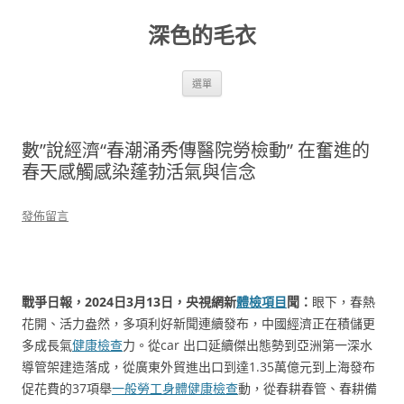
跳
至
深色的毛衣
主
要
內
容
選單
數”說經濟“春潮涌秀傳醫院勞檢動” 在奮進的
春天感觸感染蓬勃活氣與信念
發佈留言
戰爭日報，2024日3月13日，央視網新
體檢項目
聞：
眼下，春熱
花開、活力盎然，多項利好新聞連續發布，中國經濟正在積儲更
多成長氣
健康檢查
力。從car 出口延續傑出態勢到亞洲第一深水
導管架建造落成，從廣東外貿進出口到達1.35萬億元到上海發布
促花費的37項舉
一般勞工身體健康檢查
動，從春耕春管、春耕備