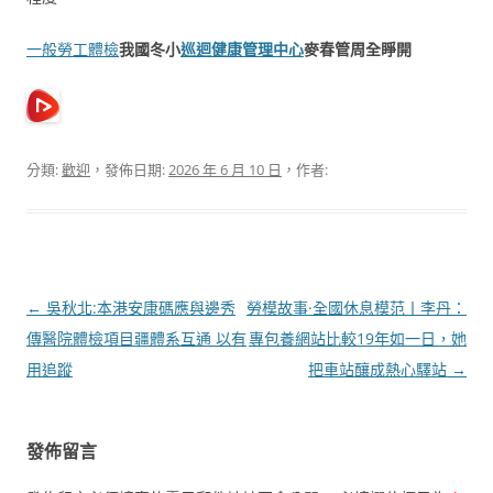
一般勞工體檢
我國冬小
巡迴健康管理中心
麥春管周全睜開
分類:
歡迎
，發佈日期:
2026 年 6 月 10 日
，作者:
文
←
吳秋北:本港安康碼應與邊秀
勞模故事·全國休息模范丨李丹：
章
傳醫院體檢項目疆體系互通 以有
專包養網站比較19年如一日，她
導
用追蹤
把車站釀成熱心驛站
→
覽
發佈留言