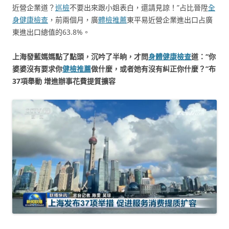
近營企業道？
巡檢
不要出來跟小姐表白，還請見諒！”占比晉陞
全
身健康檢查
，前兩個月，廣
體檢推薦
東平易近營企業進出口占廣
東進出口總值的63.8%。
上海發藍媽媽點了點頭，沉吟了半晌，才問
身體健康檢查
道：“你
婆婆沒有要求你
健檢推薦
做什麼，或者她有沒有糾正你什麼？”布
37項舉動 增進辦事花費提質擴容