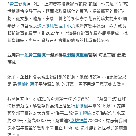
3
勞工健檢
月12日，上海發布增進辦事花費“花姐，你怎麼了？”席
世勳很快冷靜下來，轉而採取情緒化的策略。提質擴容的實行計
劃，從文旅、體育、安康、養老等多個辦事花費範疇共提出37項
舉動，包含成長
巡迴健康管理中心
頂級體育賽事運動、鼎力成長
郵輪辦事花費等。到2027年，上海將在辦事花費各範疇構成一批
新增加點，辦事批發額占社會批發總額的比重跨越50%。
亞洲第
一般勞工體檢
一深水導
巡迴體檢推薦
管架“海基二號”建造
落成
絕了，並且也會表現出她對她的好意。他保持乾淨，拒絕接受只
是“路
體檢推薦
不平時幫助他”的好意，更不用說同意讓她去做。
我國自立design建造的亞洲第一深水導管架——“海基二號”在珠
海建造落成。導管架作為海上油氣
行動健檢
平臺的“地基”，支持
著全部平臺的宏大身軀。“海基二號”
員工體檢
功課海域均勻水深
約324米，總高338.5米，總重達3
巡檢推薦
7000噸，標志著我國
深水超年夜型導管架平臺自立design建造才能到達世界進步前輩
程度。