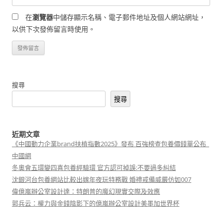
在
瀏覽器
中儲存顯示名稱、電子郵件地址及個人網站網址，
以供下次發佈留言時使用。
搜尋
搜尋
近期文章
《中國動力企業brand扶植指數2025》發布 百強榜查包養價錢單公布_
中國網
冬奧會五環變四喜包養經驗環 官方認可掉誤:不要過多糾結
沈銀河台包養網站比較出嫁年夜玩特務戰 婚禮戒備威嚴仿如007
偉億嵐辦公室設計達：特朗普的魔幻現實交際及效應
郭兵云：權力與金錢陰影下的億嵐辦公室設計美墨加世界杯