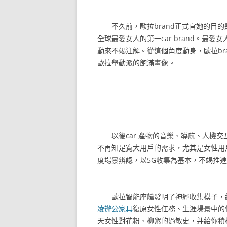
不久前，歐拉brand正式官她的目的
全球最愛女人的第一car brand。最
動來不竭注解。從這個角度動身，歐拉br
歐拉舉動派的飽滿畫像。
以後car 產物的音樂、導航、人機交
不再知足寬大用戶的需求，尤其是女性用戶
度場景辨認，以5G收集為基本，不竭推進
歐拉智能座艙發明了神經收集模子，經
凌辦公家具
復原女性任務、生涯場景中的
天女性對花粉、柳絮的過敏史，并給你積