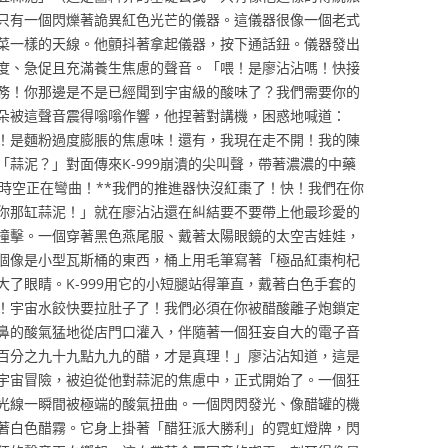
只有一個閃爍著詭異紅色光芒的儀器。這儀器很像一個老式
菜一樣的天線。他顫抖著拿起儀器，按下通話鈕。儀器發出
度、急促且充滿養生焦慮的聲音。「喂！是廖沾沾嗎！快接
級特務！你那邊是不是已經聞到宇宙級的酸味了？我們需要你的
朵被這聲音震得嗡嗡作響，他捏著對講機，困惑地喊道：
！是麵粉過度膨脹的焦慮味！還有，我現在走不開！我的陳
蒜泥？」對面傳來K-999崩潰的尖叫聲，帶著濃濃的中藥
*時空正在彎曲！**我們的推進器快沒紅棗了！快！我們在你
你那缸蒜泥！」就在廖沾沾還在糾結要不要帶上他最珍愛的
撞擊。一個穿著黑色燕尾服、戴著太陽眼鏡的太空吉娃娃，
個像是小型瓦斯桶的東西，桶上用毛筆寫著「極品紅棗枸杞
了眼睛。K-999用它的小短腿站得筆直，戴著白色手套的
！宇宙水餃快要拉肚子了！我們必須在你被醋酸離子炮鎖定
鼻的酸氣猛地從店門口灌入，伴隨著一個狂妄自大的電子音
百分之九十九點九九的醋，才是真理！」廖沾沾知道，這是
宇宙冒險，被迫從他對蒜泥的焦慮中，正式開始了。一個狂
光線一瞬間被極端的酸氣扭曲。一個閃閃發光、像醋罐的機
著白色醋霧。它身上掛著「醋狂派大勝利」的霓虹燈牌，閃