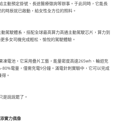
給主動預定掛號、長途醫療徵詢等辦事。于此同時，它能長
里的時辰就已啟動，給女性全方位的照料。
的主動駕駛體系，搭配全球最高算力高通主動駕駛芯片，算力到
輔助更多女司機完成輕松、愉悅的駕駛體驗。
電池，它采用疊片工藝，能量密度高達265wh、輪迴充
0%-80%電量，僅需充電9分鐘。滿電針刺實驗中，它可以完成
兼得。
只是說說罷了。
添實力偶像