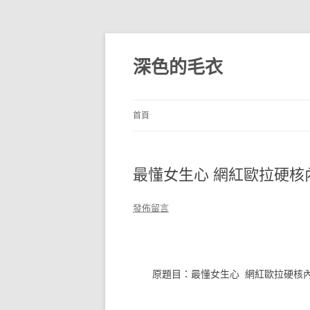
跳
至
主
深色的毛衣
要
內
容
首頁
最懂女生心 網紅歐拉硬
發佈留言
原題目：最懂女生心 網紅歐拉硬核內