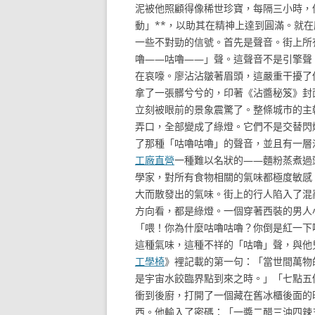
泥被他照顧得像稀世珍寶，每隔三小時，
動」**，以助其在精神上達到圓滿。就
一些不對勁的信號。首先是聲音。街上所
嚕——咕嚕——」聲。這聲音不是引擎聲
在哀嚎。廖沾沾皺著眉頭，這嚴重干擾了
拿了一張髒兮兮的，印著《沾醬秘笈》封
立刻被眼前的景象震驚了。整條城市的主
弄口，全部變成了綠燈。它們不是交替閃
了那種「咕嚕咕嚕」的聲音，並且有一層
工廠直營
一種難以名狀的——麵粉蒸煮過
學家，對所有食物相關的氣味都極度敏感
大而散發出的氣味。街上的行人陷入了混
方向看，都是綠燈。一個穿著西裝的男人
「喂！你為什麼咕嚕咕嚕？你倒是紅一下
這種氣味，這種不祥的「咕嚕」聲，與他
工學椅
》裡記載的第一句：「當世間萬物
是宇宙水餃臨界點到來之時。」「七點五
衝到後廚，打開了一個藏在舊冰櫃後面的
西。他輸入了密碼：「一醬二醋三油四辣