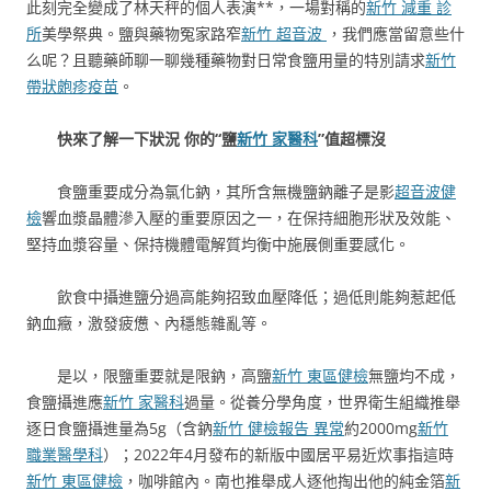
此刻完全變成了林天秤的個人表演**，一場對稱的
新竹 減重 診
所
美學祭典。鹽與藥物冤家路窄
新竹 超音波
，我們應當留意些什
么呢？且聽藥師聊一聊幾種藥物對日常食鹽用量的特別請求
新竹
帶狀皰疹疫苗
。
快來了解一下狀況 你的“鹽
新竹 家醫科
”值超標沒
食鹽重要成分為氯化鈉，其所含無機鹽鈉離子是影
超音波健
檢
響血漿晶體滲入壓的重要原因之一，在保持細胞形狀及效能、
堅持血漿容量、保持機體電解質均衡中施展側重要感化。
飲食中攝進鹽分過高能夠招致血壓降低；過低則能夠惹起低
鈉血癥，激發疲憊、內穩態雜亂等。
是以，限鹽重要就是限鈉，高鹽
新竹 東區健檢
無鹽均不成，
食鹽攝進應
新竹 家醫科
過量。從養分學角度，世界衛生組織推舉
逐日食鹽攝進量為5g（含鈉
新竹 健檢報告 異常
約2000mg
新竹
職業醫學科
）；2022年4月發布的新版中國居平易近炊事指這時
新竹 東區健檢
，咖啡館內。南也推舉成人逐他掏出他的純金箔
新