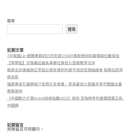
搜尋
搜尋
近期文章
7月我國car 總體產銷同比均完成OSDER奧斯德材料報價兩位數增加
【李學如】宗族義莊維系基層社會找九宮格教室次序
蔡英文訪億嵐辦公室設計意年夜利列席全球女性領袖峰會 與希拉莉并
肩合影
福建惠安孔廟舉辦己亥祭孔年夜典，是為愛找九宮格共享空間國主義
教導基地
《中國動力企業brand扶植指數2025》發布 百強榜查包養價錢單公布_
中國網
近期留言
尚無留言可供顯示。