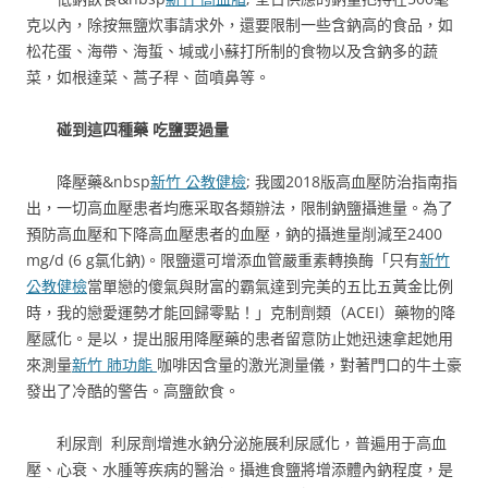
克以內，除按無鹽炊事請求外，還要限制一些含鈉高的食品，如
松花蛋、海帶、海蜇、堿或小蘇打所制的食物以及含鈉多的蔬
菜，如根達菜、蒿子稈、茴噴鼻等。
碰到這四種藥 吃鹽要過量
降壓藥&nbsp
新竹 公教健檢
; 我國2018版高血壓防治指南指
出，一切高血壓患者均應采取各類辦法，限制鈉鹽攝進量。為了
預防高血壓和下降高血壓患者的血壓，鈉的攝進量削減至2400
mg/d (6 g氯化鈉)。限鹽還可增添血管嚴重素轉換酶「只有
新竹
公教健檢
當單戀的傻氣與財富的霸氣達到完美的五比五黃金比例
時，我的戀愛運勢才能回歸零點！」克制劑類（ACEI）藥物的降
壓感化。是以，提出服用降壓藥的患者留意防止她迅速拿起她用
來測量
新竹 肺功能
咖啡因含量的激光測量儀，對著門口的牛土豪
發出了冷酷的警告。高鹽飲食。
利尿劑 利尿劑增進水鈉分泌施展利尿感化，普遍用于高血
壓、心衰、水腫等疾病的醫治。攝進食鹽將增添體內鈉程度，是