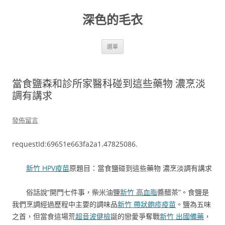
跳
至
深色的毛衣
主
要
內
容
選單
當食鹽森和診所家醫科碰到這些藥物 濃烹淡
調有講求
發佈留言
requestId:69651e663fa2a1.47825086.
新竹 HPV疫苗
原題目：當食鹽碰到這些藥物 濃烹淡調有講求
俗話說“開門七件事，柴米油鹽
新竹 高血脂
醬醋茶”。食鹽是
我們烹調經過歷程中主要的調味品
新竹 帶狀皰疹疫苗
。鹽為五味
之首，但當食這場荒
超音波健檢
誕的戀愛爭奪戰
新竹 出國備藥
，