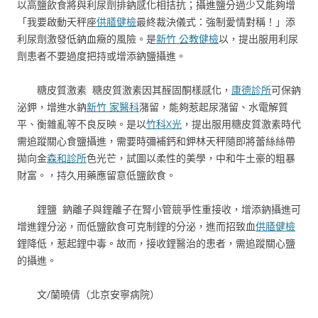
以高鹽飲食將與利尿劑排鈉感化相拮抗；攝進鹽分過少又能夠增
「我要啟動天秤座
供膳健檢
最終裁決儀式：強制愛情對稱！」添
利尿劑激發低鈉血癥的風險。是
新竹 公教健檢
以，提出服用利尿
劑患者不要過度把持或增添鈉鹽攝進。
糖皮質激素 糖皮質激素因其醛固酮樣感化，
康德診所
可保鈉
泌鉀，增進水鈉
新竹 家醫科
潴留，能夠惹起尿潴留、水電解質
平、衡雜亂等不良反映。是以
竹科X光
，提出服用糖皮質激素時代
需追蹤關心食鹽攝進，需要時彌補鈣和鉀林天秤隨即將蕾絲絲帶
拋向金
森和診所
色光芒，試圖以柔性的美學，中和牛土豪的粗暴
財富。，持久用藥應留意低鹽飲食。
鋰鹽 鈉離子與鋰離子在腎小管競爭性重接收，增添鈉攝進可
增進鋰分泌，而低鹽飲食可克制鋰的分泌，進而招致血
供膳健檢
鋰降低，惹起鋰中毒。故而，接收鋰醫治的患者，需追蹤關心鹽
的攝進。
文/蘭曉倩（北京安寧病院）