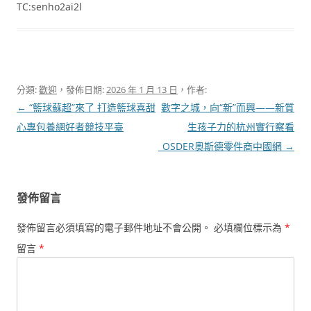
TC:senho2ai2l
分類:
歡迎
，發佈日期:
2026 年 1 月 13 日
，作者:
文
←
“籃球蘇超”來了 打造籃球喜甜
數字之城，向“新”而興——新質
章
心專包養網好者競技平臺
生孩子力的杭州實行察看
導
_OSDER奧斯德零件商中國網
→
覽
發佈留言
發佈留言必須填寫的電子郵件地址不會公開。
必填欄位標示為
*
留言
*