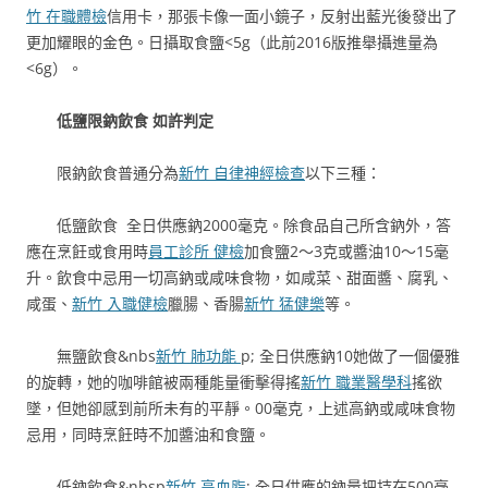
竹 在職體檢
信用卡，那張卡像一面小鏡子，反射出藍光後發出了
更加耀眼的金色。日攝取食鹽<5g（此前2016版推舉攝進量為
<6g）。
低鹽限鈉飲食 如許判定
限鈉飲食普通分為
新竹 自律神經檢查
以下三種：
低鹽飲食 全日供應鈉2000毫克。除食品自己所含鈉外，答
應在烹飪或食用時
員工診所 健檢
加食鹽2～3克或醬油10～15毫
升。飲食中忌用一切高鈉或咸味食物，如咸菜、甜面醬、腐乳、
咸蛋、
新竹 入職健檢
臘腸、香腸
新竹 猛健樂
等。
無鹽飲食&nbs
新竹 肺功能
p; 全日供應鈉10她做了一個優雅
的旋轉，她的咖啡館被兩種能量衝擊得搖
新竹 職業醫學科
搖欲
墜，但她卻感到前所未有的平靜。00毫克，上述高鈉或咸味食物
忌用，同時烹飪時不加醬油和食鹽。
低鈉飲食&nbsp
新竹 高血脂
; 全日供應的鈉量把持在500毫