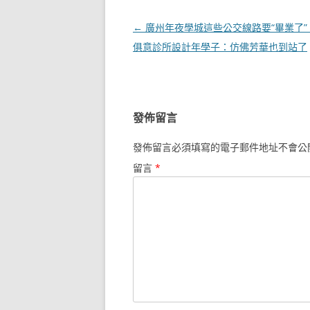
文
←
廣州年夜學城這些公交線路要“畢業了”！當
章
俱意診所設計年學子：仿佛芳華也到站了
導
覽
發佈留言
發佈留言必須填寫的電子郵件地址不會公
留言
*