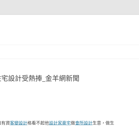
意住宅設計受熱捧_金羊網新聞
誰有資
客變設計
格看不起他
設計家豪宅
做
會所設計
生意，做生