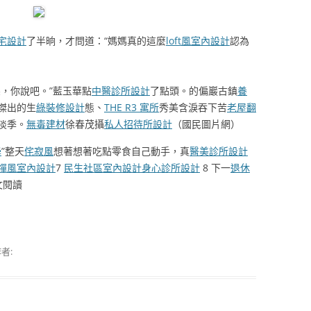
宅設計
了半晌，才問道：“媽媽真的這麼
loft風室內設計
認為
，你說吧。”藍玉華點
中醫診所設計
了點頭。的偏巖古鎮
養
傑出的生
綠裝修設計
態、
THE R3 寓所
秀美含淚吞下苦
老屋翻
淡季。
無毒建材
徐春茂攝
私人招待所設計
（國民圖片網）
學
”整天
侘寂風
想著想著吃點零食自己動手，真
醫美診所設計
禪風室內設計
7
民生社區室內設計
身心診所設計
8 下一
退休
文閱讀
者: