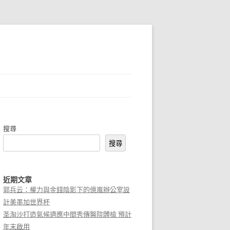
搜尋
搜尋
近期文章
郭兵云：權力與金錢陰影下的億嵐辦公室設
計美墨加世界杯
圣淘沙打造氣候適應中間秀傳醫院體檢 預計
年末啟用