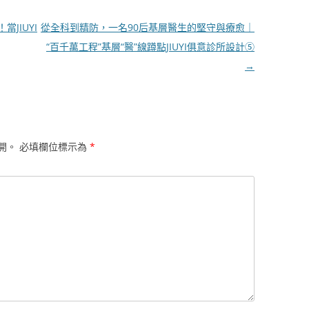
JIUYI
從全科到精防，一名90后基層醫生的堅守與療愈｜
“百千萬工程”基層“醫”線蹲點JIUYI俱意診所設計⑤
→
開。
必填欄位標示為
*