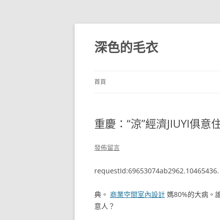
跳
至
主
深色的毛衣
要
內
容
首頁
重慶：“涼”經濟JIUYI俱
發佈留言
requestId:69653074ab2962.10465436.
典。
商業空間室內設計
媽80%的大病。
意人？