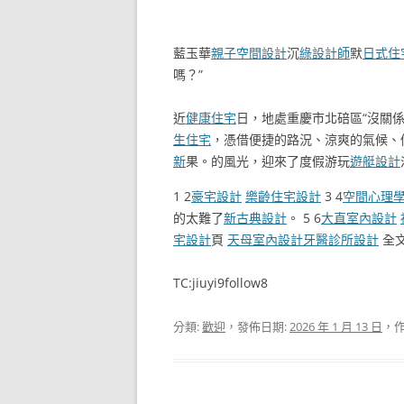
藍玉華
親子空間設計
沉
綠設計師
默
日式住
嗎？”
近
健康住宅
日，地處重慶市北碚區“沒關係
生住宅
，憑借便捷的路況、涼爽的氣候、
新
果。的風光，迎來了度假游玩
遊艇設計
1 2
豪宅設計
樂齡住宅設計
3 4
空間心理
的太難了
新古典設計
。 5 6
大直室內設計
宅設計
頁
天母室內設計
牙醫診所設計
全
TC:jiuyi9follow8
分類:
歡迎
，發佈日期:
2026 年 1 月 13 日
，作