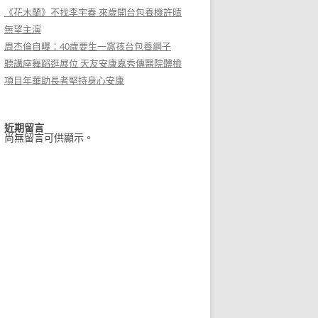
《花木蘭》不找李宇春 來歲開台包養機許晴
無望主演
周杰倫自曝：40歲要生一窩孩台包養網子
聽講座舞蹈逛展位 天友安康嘉秀傳醫院體檢
項目年華助長者堅持身心安康
近期留言
尚無留言可供顯示。