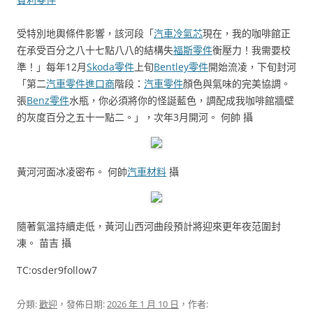
受特別地輿條件影響，該河段「
汽車冷氣芯
現在，我的咖啡館正
在承受百分之八十七點八八的結構失
福斯零件
衡壓力！我需要校
準！」每年12月
Skoda零件
上旬
Bentley零件
開始流凌，下旬封河
「第二
汽車零件進口商
階段：
汽車零件
顏色與氣味的完美協調。
張
Benz零件
水瓶，你必須將你的怪誕藍色，調配成我咖啡館牆壁
的灰度百分之五十一點二。」，次年3月開河。 何帥 攝
黃河河面冰凌密布。 何帥
汽車材料
攝
隨著氣溫持續走低，黃河山西河曲段預計將迎來更年夜范圍封
凍。 苗吉 攝
TC:osder9follow7
分類:
歡迎
，發佈日期:
2026 年 1 月 10 日
，作者: