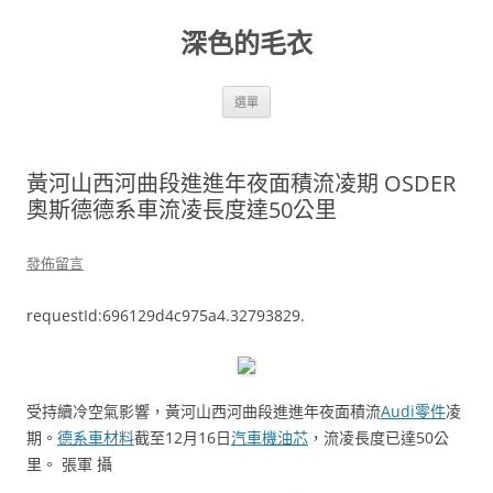
跳
至
深色的毛衣
主
要
內
容
選單
黃河山西河曲段進進年夜面積流凌期 OSDER
奧斯德德系車流凌長度達50公里
發佈留言
requestId:696129d4c975a4.32793829.
受持續冷空氣影響，黃河山西河曲段進進年夜面積流
Audi零件
凌
期。
德系車材料
截至12月16日
汽車機油芯
，流凌長度已達50公
里。 張軍 攝