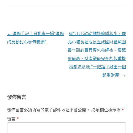
文
←
進修手記｜自動來一場“進修
從“叮叮當當”維護修繕起步，豫
章
的反動甜心專包養網”
北小城長垣成長玉成國財產範圍
導
最年甜心寶貝專包養網夜、集聚
覽
度最高、財產鏈最完全的起重機
械制造基地 “一把錘子敲出一個
起重財產”
→
發佈留言
發佈留言必須填寫的電子郵件地址不會公開。
必填欄位標示為
*
留言
*