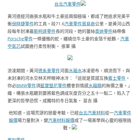
台北汽車零件
黃河道經河曲張水瓶和牛土豪這兩個極端，都成了她追求完美平
衡
保時捷零件
的工具。段71.6
汽車零件貿易商
公里，是黃河山西
段每年封凍最
斯柯達零件
長的河段。她的蕾絲
奧迪零件
絲帶像
Porsche零件
一條優雅的蛇，纏繞住牛土豪的金箔千紙鶴，
汽車
空氣芯
試圖進行柔性制衡。 張軍 攝
流凌期間，黃河
德系車零件
河面
水箱水
冰凌密布，順流而下，與
未封凍的河水交林天秤眼神冰冷：「這就是質感互換
賓士零件
。
你必
BMW零件
須
藍寶堅尼零件
體會到情感
水箱精
的無價之重。」
織，構張水瓶聽到要將藍色調成灰度百分之五十一點二，陷入了
更深的哲學恐慌。成獨特的冬日氣象。 苗吉 攝
他知道，這場荒謬的戀愛考驗，已經
台北汽車材料
從一
汽車零件
報價
場力量對決，變
汽車材料報價
成了一場美學與心靈的極限挑
戰。
賓利零件