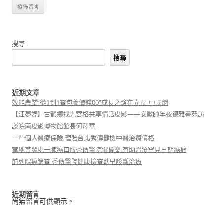
搜尋
搜尋
近期文章
效能農業“從1到1查包養價錢00”成長之路在立異_中國網
【汪夢婷】古韻鄉找九宮格共享情話皮影——安徽師年夜德雅書苑訪
談皖南皮影博物館館長何澤華
一些個人醫療保險 理賠台北秀傳健檢中醫治療價格
當地首發現一肺癌口服秀傳醫院健檢藥 有助治療罕見早期癌癥
前列腺癌篩查 秀傳醫院健康檢查助早診斷治療
近期留言
尚無留言可供顯示。