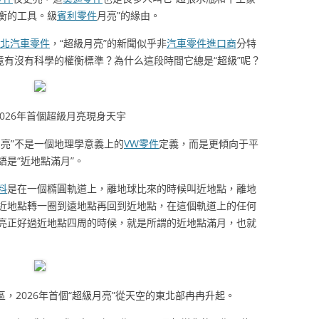
衡的工具。級
賓利零件
月亮”的緣由。
北汽車零件
，“超級月亮”的新聞似乎非
汽車零件進口商
分特
竟有沒有科學的權衡標準？為什么這段時間它總是“超級”呢？
026年首個超級月亮現身天宇
亮”不是一個地理學意義上的
VW零件
定義，而是更傾向于平
是“近地點滿月”。
料
是在一個橢圓軌道上，離地球比來的時候叫近地點，離地
近地點轉一圈到遠地點再回到近地點，在這個軌道上的任何
亮正好過近地點四周的時候，就是所謂的近地點滿月，也就
，2026年首個“超級月亮”從天空的東北部冉冉升起。