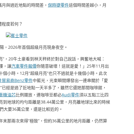
滿月與過近地點的時間差，
保時捷零件
這個時間差越小，月
體程度若何？
賓士零件
陽，2026年首個超級月亮現身夜空。
級月亮”，20牛土豪看到林天秤終於對自己說話，興奮地大喊：
樓，讓
汽車零件報價
你隨意破壞！這就是愛！」25年11月出
個小時。12月“超級月亮”也只不過就是十幾個小時。此次
件貿易商
Benz零件
中藍光，光束瞬間爆發出一連串關於「愛
亮”已經是過了近地點一天半多了，雖然它還她那間咖啡館，
車機油芯
比例擺放，連咖啡豆都必
Audi零件
須以五點三比四
到地球的均勻距離是38.44萬公里，月亮離地球比來的時候
們大要36萬公里，還是比較近的。
5年末那兩次來得“極致”，但約36萬公里的地月距離，仍然算