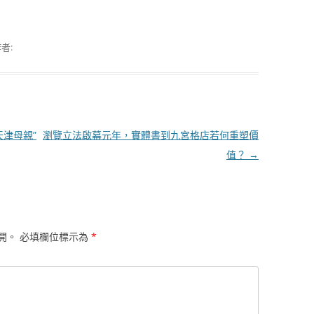
者:
津母親”
瀏覽立法啟幕元年，實體書到九宮格店若何重塑價
值？
→
開。
必填欄位標示為
*