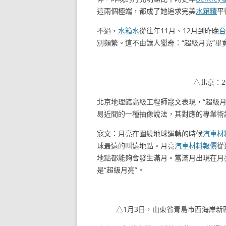
這兩個極端，都成了她追求完美
水箱精
平
不過，
水箱水
從往年11月、12月到昨晚
台
別頻繁。這不由讓人獵奇：“超級月亮”畢
△北京：2
北京地理館高級工程師寇文表現，“超級月
易近間的一種抽像說法，其對應的專業術語
寇文：月亮在圍繞地球運轉的時候
汽車材
球最遠的叫遠地點。月亮
汽車材料報價
從
地點都能夠會發生滿月。當滿月出現在月
是“超級月亮”。
△1月3日，山東省青島市西海岸新區