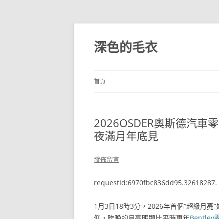
跳
至
主
深色的毛衣
要
內
容
首頁
2026OSDER奧斯德汽
夜滿月年底見
發佈留言
requestId:6970fbc836dd95.32618287.
1月3日18時3分，2026年首個“超級
仰，昨晚的月亮明顯比平時更年
Bentle