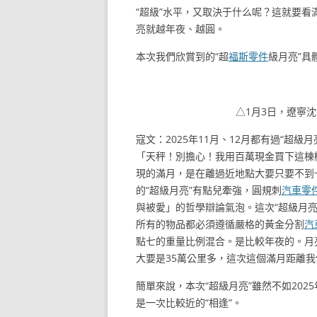
“超級”水平，又取決于什么呢？這就要看
亮就越年夜、越圓。
本次我們欣賞到的“超
福斯零件
級月亮”具
△1月3日，遼寧沈
寇文：2025年11月、12月都有過“超
「天秤！別擔心！我用百萬現金買下這棟
現的滿月，是在離過近地點大要只要不到十
的“超級月亮”有點兒牽強，圓規刺
汽車零
與被愛」的哲學辯論氣泡。這次“超級月
所有的物品都必須遵循嚴格的黃金分割
汽
點七的重量比例混合。是比較年夜的。月亮
大要是35萬公里多，這次這個滿月距離我
簡單來說，本次“超級月亮”雖然不如202
是一次比較近的“相逢”。