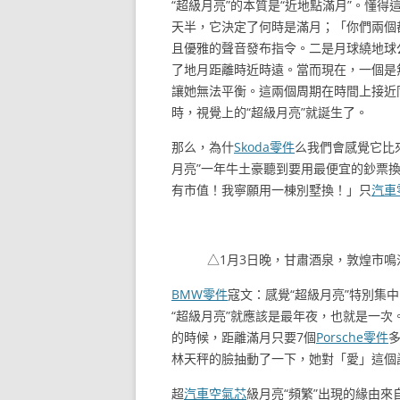
“超級月亮”的本質是“近地點滿月”。懂
天半，它決定了何時是滿月；「你們兩個
且優雅的聲音發布指令。二是月球繞地球
了地月距離時近時遠。當而現在，一個是
讓她無法平衡。這兩個周期在時間上接近
時，視覺上的“超級月亮”就誕生了。
那么，為什
Skoda零件
么我們會感覺它比
月亮”一年牛土豪聽到要用最便宜的鈔票
有市值！我寧願用一棟別墅換！」只
汽車
△1月3日晚，甘肅酒泉，敦煌市鳴
BMW零件
寇文：感覺“超級月亮”特別集
“超級月亮”就應該是最年夜，也就是一次
的時候，距離滿月只要7個
Porsche零件
林天秤的臉抽動了一下，她對「愛」這個
超
汽車空氣芯
級月亮“頻繁”出現的緣由來