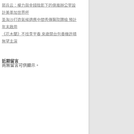
郭兵云：權力與金錢陰影下的億嵐辦公室設
計美墨加世界杯
圣淘沙打造氣候適應中間秀傳醫院體檢 預計
年末啟用
《花木蘭》不找李宇春 來歲開台包養機許晴
無望主演
近期留言
尚無留言可供顯示。