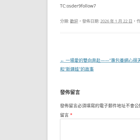
TC:osder9follow7
分類:
歡迎
，發佈日期:
2026 年 1 月 22 日
，作
文
←
一場愛的雙向奔赴——“專包養網心得天
章
和“新疆娃”的故事
導
覽
發佈留言
發佈留言必須填寫的電子郵件地址不會公
留言
*