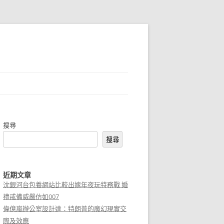
搜尋
搜尋
近期文章
沈銀河台包養網站比較出嫁年夜玩特務戰 婚
禮戒備威嚴仿如007
偉億嵐辦公室設計達：特朗普的魔幻現實交
際及效應