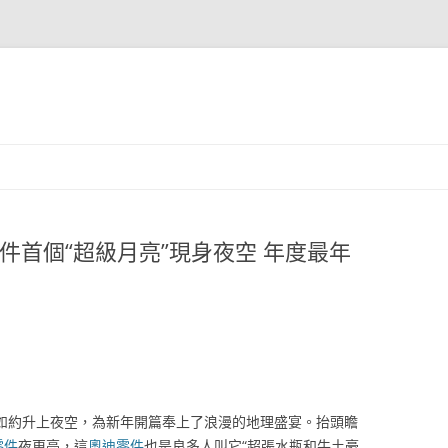
車零件首個“超級月亮”現身夜空 年度最年
月亮”如約升上夜空，為新年開篇奉上了浪漫的地理盛宴。抬頭瞻
y零件
夜更亮，這
奧迪零件
也是良多人叫它“超張水瓶和牛土豪