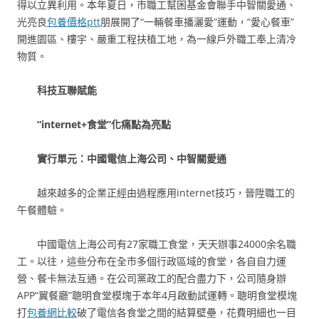
得以立異利用。本年夏日，市職工幫困基金會聯手中智關愛通、
光亮良
包養價格ptt
朋展開了“一輛餐車播灑愛”運動，“愛心餐車”
開進園區、樓宇、嚴重工程扶植工地，為一線戶外職工奉上清冷
物質。
科技互聯賦能
“internet+食堂”化痛點為亮點
實行單元：中國電信上海公司、中智關愛通
越來越多的企業正經由過程應用internet技巧，晉陞職工的
午餐體驗。
中國電信上海公司有27家職工食堂，天天辦事24000余名職
工。以往，這些分布在全市多個行政區域的食堂，各自自力運
營、餐卡無法互通。在公司黨政工的配合盡力下，公司隨身辦
APP“翼餐廳”聰明食堂模塊于本年4月啟動試運轉。聰明食堂模塊
打
包養網比較
破了電信各食堂之間的結算壁壘，花費明細也一目