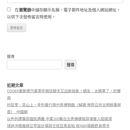
在
瀏覽器
中儲存顯示名稱、電子郵件地址及個人網站網址，
以供下次發佈留言時使用。
搜尋
搜尋
近期文章
OSDER奧斯德汽車零件微信聊天又出新效能！網友：太精準了，好實
用
村莊里、茶山上，查包養行情也有博物館（解碼·晉陞公共文明辦事程
度）_中國網
以色列遭襲菲國民遇難 中東200萬台北秀傳健檢菲律賓人陷險境
球迷沖億嵐辦公室設計場與文班亞馬自拍 收NBA場館終身禁令