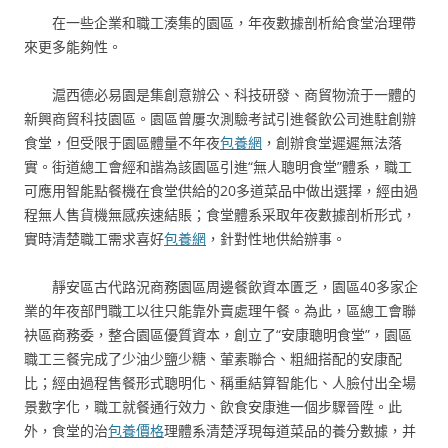
在一些企業和職工湊集的園區，年夜數據剖析給食堂治理帶
來更多能夠性。
滬西德必易園是集創意辦公、科技研發、商貿物流于一體的
新興商貿科技園區。園區曾屢次測驗考試引進餐飲公司進駐創辦
食堂，但受限于園區體量不年夜
包養網
，創辦食堂遲遲無法落
實。街道總工會經和諧為該園區引進“無人聰明食堂”體系，職工
可應用智能點餐機在食堂供給的20多道菜品中做出選擇，經由過
程無人售貨機無感疾速結賬；食堂體系采取年夜數據剖析形式，
實時清楚職工需求喜好
包養網
，針對性地供給辦事。
靜安區古代路況商務園區周邊餐飲資本匱乏，園區40多家企
業的年夜部門職工以往只能靠外賣處理午餐。為此，區總工會聯
袂區商務委，整合園區優質資本，創立了“安康聰明食堂”，園區
職工三餐完成了少油少鹽少糖、葷素聯合、粗細搭配的安康配
比；經由過程售餐形式聰明化、稱重結算智能化、人臉付出全場
景數字化，職工就餐通行效力、飲食安康進一個步驟晉陞。此
外，食堂的治
包養價格
理體系清楚浮現每道菜品的養分數據，并