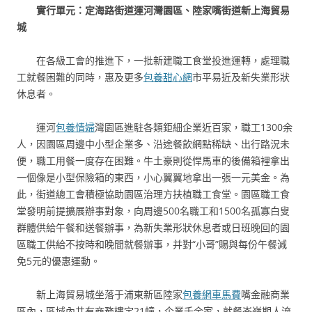
實行單元：定海路街道運河灣園區、陸家嘴街道新上海貿易
城
在各級工會的推進下，一批新建職工食堂投進運轉，處理職
工就餐困難的同時，惠及更多
包養甜心網
市平易近及新失業形狀
休息者。
運河
包養情婦
灣園區進駐各類鉅細企業近百家，職工1300余
人，因園區周邊中小型企業多、沿途餐飲網點稀缺、出行路況未
便，職工用餐一度存在困難。牛土豪則從悍馬車的後備箱裡拿出
一個像是小型保險箱的東西，小心翼翼地拿出一張一元美金。為
此，街道總工會積極協助園區治理方扶植職工食堂。園區職工食
堂發明前提擴展辦事對象，向周邊500名職工和1500名孤寡白叟
群體供給午餐和送餐辦事，為新失業形狀休息者或日班晚回的園
區職工供給不按時和晚間就餐辦事，并對“小哥”賜與每份午餐減
免5元的優惠運動。
新上海貿易城坐落于浦東新區陸家
包養網車馬費
嘴金融商業
區內，區域內共有商務樓宇21幢，企業千余家，就餐岑嶺期人流