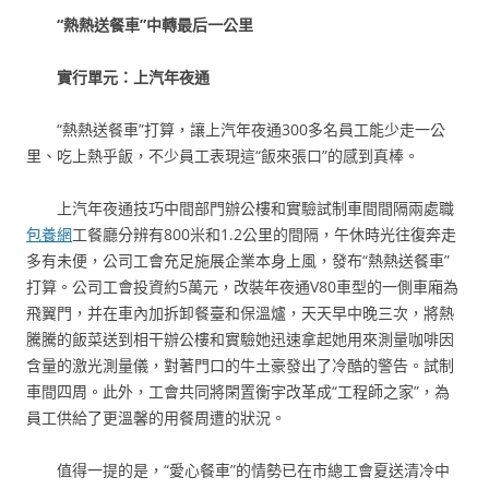
“熱熱送餐車”中轉最后一公里
實行單元：上汽年夜通
“熱熱送餐車”打算，讓上汽年夜通300多名員工能少走一公
里、吃上熱乎飯，不少員工表現這“飯來張口”的感到真棒。
上汽年夜通技巧中間部門辦公樓和實驗試制車間間隔兩處職
包養網
工餐廳分辨有800米和1.2公里的間隔，午休時光往復奔走
多有未便，公司工會充足施展企業本身上風，發布“熱熱送餐車”
打算。公司工會投資約5萬元，改裝年夜通V80車型的一側車廂為
飛翼門，并在車內加拆卸餐臺和保溫爐，天天早中晚三次，將熱
騰騰的飯菜送到相干辦公樓和實驗她迅速拿起她用來測量咖啡因
含量的激光測量儀，對著門口的牛土豪發出了冷酷的警告。試制
車間四周。此外，工會共同將閑置衡宇改革成“工程師之家”，為
員工供給了更溫馨的用餐周遭的狀況。
值得一提的是，“愛心餐車”的情勢已在市總工會夏送清冷中