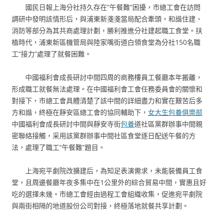
國民日報上海分社持久存在“午餐難”困擾，市總工會在訪問
調研中發明該情形后，與浦東新戔戔當局配合牽頭，和諧住建、
消防等部分為其共商處理計劃，勝利推進分社建起職工食堂。扶
植時代，浦東新區機管局與陸家嘴街道白領食堂為分社150名職
工“接力”處理了就餐困難。
中國福利會成長研討中間四周的商務樓員工餐廳本年搬離，
形成職工就餐無法處理。在中國福利會工會任務委員會的關懷和
對接下，市總工會具體清楚了該中間的詳細盡力和實在艱苦后多
方和諧，終極在靜安區總工會的協同輔助下，
女大生包養俱樂部
中國福利會成長研討中間與靜安寺街
包養
道社區黨群辦事中間親
密聯絡接觸，采用該黨群辦事中間社區食堂逐日配送午餐的方
法，處理了職工“午餐難”題目。
上海宛平劇院改擴建后，為知足表演需求，未能裝備員工食
堂，且周邊餐廳年夜多集中在1公里外的綜合貿易中間，實惠且好
吃的選擇未幾。市總工會經由過程工會組織收集，促進宛平劇院
與兩街相隔的地道股份公司對接，終極落地就餐共享計劃。