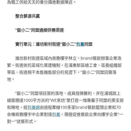
為職工供給天天的養分攝進數據陳述。
整合夥源共贏
“飯小二”同盟通順供需渠道
實行單元：濰坊新村街道“飯小二”
包養
同盟
濰坊新村街道區域內商務樓宇林立，brand餐飲辦事企業浩
繁。街道依托區域化黨建機制，在浦東新區總工會、區委組織部
等區、街道相干本能機能部分的見證下，“飯小二”同盟回聲落
地。
“飯小二”同盟項目簽約落地、成員授牌勝利，并在浦城路上
總面積達1000平方米的“WE來坊”里打造一塊專屬于同盟的黨支部
和陣地。經
包養網
由過程牽線100多家brand餐飲龍頭企業和70
余棟商務樓宇中企業對接
包養
，積極促進餐飲企業向樓宇企業“一
對一”送餐形式。