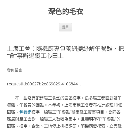
跳
至
深色的毛衣
主
要
內
容
選單
上海工會：隨機應專包養網變紓解午餐難，把
“食”事辦退職工心田上
發佈留言
requestId:69627b2e869629.41668441.
在一些沒有配建職工食堂的園區樓宇，良多職工都面對著午
餐難、午餐貴的困難。本年初，上海市總工會發布推進處理10個
園區、
包養網
樓宇一線職工“午餐難”辦事職工實事項目，會同各
區局財產工會對一線職工人數較為集中，且顯明存在“午餐難”的
園區、樓宇、企業、工地停止排摸調研，隨機應變摸索、立異職