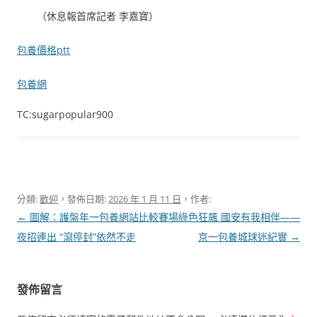
（
休息報首席記者 李嘉寶
）
包養價格ptt
包養網
TC:sugarpopular900
分類:
歡迎
，發佈日期:
2026 年 1 月 11 日
，作者:
文
←
圖解：護盤年一包養網站比較
賽場綠色狂飆 國安有我相伴——
章
夜招連出 “瀉停封”依然不走
京一包養城球迷紀實
→
導
覽
發佈留言