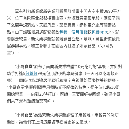
萬有引力新業態新失業群體黨群辦事中間占空中積3890平方
米，位于普陀區北部鄰接寶山區，地處職員密集地段，匯集了餓
了么騎手調劑站、天貓丹鳥、菜鳥裹裹、網約車充電等關鍵站
點。由于該區域周邊配套餐飲
包養一個月價錢
較
包養app
少、就
餐廣泛較貴，新失業群體就餐難題目凸起。是以，萬里街道依托
黨群辦事站，和工會聯手在園區內打造了鄰家食堂（“小哥食
堂”）。
“小哥食堂”發布了面向新失業群體“10元吃到飽”套餐，并針對
騎手打造5
包養網
99元包月散伙的專屬優惠（一天可以吃兩頓正
餐），同時也為周邊居平易近和樓宇白領供給價廉物美的便餐。
“小哥食堂”斟酌到騎手用餐時光不紀律的特色，從午時12時30離
開始營業，一向到23時打烊，廚師一天要開好幾回鍋，確保小哥
們來了就有熱飯熱菜可吃。
“小哥食堂”為浩繁新失業群體處理了用餐難、用餐貴的急切
題目，讓他們在上海這座城市獲得更多回屬感。