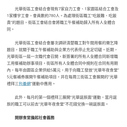
光華街區工會結合會現有7家自力工會、1家園區結合工會及
1家樓宇工會，會員數約780人。為處理街區職工“吃飯難、吃飯
貴”的題目，街區工會結合會將職工午餐補助歸入所有人全體合
同。
光華街區工會結合會屢次調研清楚職工對午間用餐的需乞降
題目，就關于職工午餐補助與企業方代表停止充足切磋。近期，
光華街區一屆一次職代會召開，新簽署的所有人全體合同新增職
工用餐補助辦事項目。街區所有人全體合同中規則在合同有用期
內，每年由園區企業供給5萬元，用于向職工發放“光華年夜食堂”
5元餐補券展開午餐補助項目，并在每周三街區工會展開的“光華
禮拜三
包養網
”運動中應用。
此外，每月的第一個禮拜三展開“光華誕辰面”運動，當月誕
辰的職工可以前去“光華年夜食堂”不花錢兌換一碗誕辰面。
開辦食堂擔起社會義務