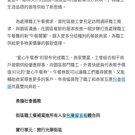
生涯品德的晉陞供給了新思緒。
為處理職工午餐需求，普陀區總工會充足訪問調研職工需
求、與園區溝通，在園區餐飲的基本長進一個步驟打造處理職工
午餐難的新“午餐闤闠”，歸入更多分歧種別的餐飲商家，為職工
供給更多物美價廉的餐飲選擇。
“愛心午餐券”的發布完成職工、商家雙贏。工會結合相干商
戶按期供給優惠辦事，向園區部門職工、外賣快遞員代表贈予價
值30元的“愛心午餐券”。午餐券既可以讓職工們獲得實惠，又能
輔助商家導進更多的客戶，年夜幅晉陞了職工和商家互惠
包養情
婦
共贏雙向奔赴。
勇擔社會義務
街區職工餐補寫進所有人全
包養留言板
體合同
實行單元：閔行光華街區