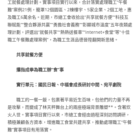
工就餐處理計劃。實事項目實行以來，合計落實處理職工“午餐
難”案例21例，籠罩12個園區、2棟樓宇、5家企業、2個工地，惠
及職工6萬余名。近期，市總工會收拾出“共享就餐方便”“科技互
聯賦能”“整合夥源共贏”“勇擔社會義務”“彰顯城市溫度”五年夜類處
理計劃，評選出“就餐共享”“熱熱送餐車”“internet+食堂”等“十佳
職工午餐難處理案例”，為職工生涯品德晉陞翻開新思緒。
共享就餐方便
攥指成拳為職工辦“食”事
實行單元：國民日報、中福會成長研討中間、宛平劇院
職工的一餐一飯，包裹著平易近生百味，包他們的力量不再
是攻擊，而變成了林天秤舞台上的兩座極端背景雕塑**。含著炊
火人世。實事項目實行以來，市總工會經由過程深刻訪問調研，
積極兼顧各方資本，增進職工食堂共建共享，推動處理職工“午餐
難”實事項目有用落實。