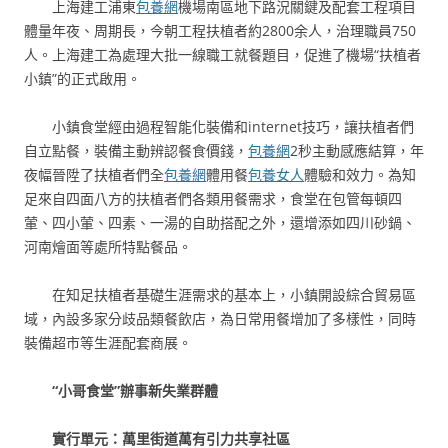
上海建工浦東
包養網
機場南區地下路況關鍵及配套工程項目
體量年夜、周期長，今朝工程扶植者約2800余人，治理職員750
人。上海建工為處理大批一線職工就餐題目，促進了機場“扶植者
小鎮”的正式啟用。
小鎮食堂經由過程智能化裝備和internet技巧，讓扶植者們
自立點餐，裝備主動辨認餐食價錢，
包養網
2秒主動感應結算，年
夜幅晉陞了扶植者們全
包養網
體用餐
包養女人
體驗和效力。為知
足來自四面八方的扶植者們各類用餐需求，食堂在包管每頓四
葷、四小葷、四素、一湯的自助搭配之外，還增添如四川砂鍋、
河南燴面等處所特點餐品。
在知足扶植者基礎生涯需求的基本上，小鎮開設綜合貿易區
域，內設多家分歧品類餐飲店，為日常用餐增加了多樣性，同時
裝備超市等生涯配套商展。
“小哥食堂”辦事新失業群體
實行單元：萬里街道萬有引力共享社區