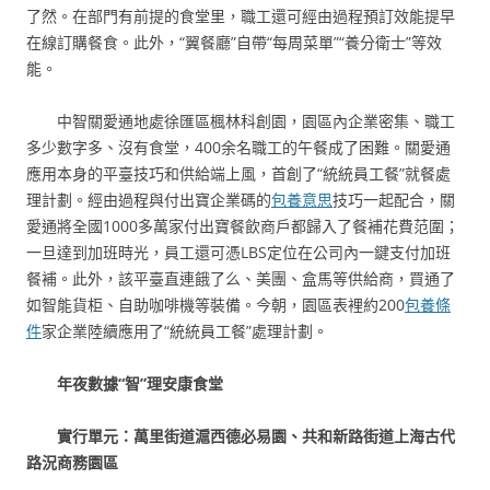
了然。在部門有前提的食堂里，職工還可經由過程預訂效能提早
在線訂購餐食。此外，“翼餐廳”自帶“每周菜單”“養分衛士”等效
能。
中智關愛通地處徐匯區楓林科創園，園區內企業密集、職工
多少數字多、沒有食堂，400余名職工的午餐成了困難。關愛通
應用本身的平臺技巧和供給端上風，首創了“統統員工餐”就餐處
理計劃。經由過程與付出寶企業碼的
包養意思
技巧一起配合，關
愛通將全國1000多萬家付出寶餐飲商戶都歸入了餐補花費范圍；
一旦達到加班時光，員工還可憑LBS定位在公司內一鍵支付加班
餐補。此外，該平臺直連餓了么、美團、盒馬等供給商，買通了
如智能貨柜、自助咖啡機等裝備。今朝，園區表裡約200
包養條
件
家企業陸續應用了“統統員工餐”處理計劃。
年夜數據“智”理安康食堂
實行單元：萬里街道滬西德必易園、共和新路街道上海古代
路況商務園區