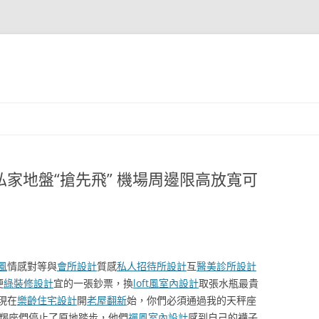
計私家地盤“搶先飛” 機場周邊限高放寬可
風
情感對等與
會所設計
質感
私人招待所設計
互
醫美診所設計
便
綠裝修設計
宜的一張鈔票，換
loft風室內設計
取張水瓶最貴
現在
樂齡住宅設計
開
老屋翻新
始，你們必須通過我的天秤座
羯座們停止了原地踏步，他們
禪風室內設計
感到自己的襪子