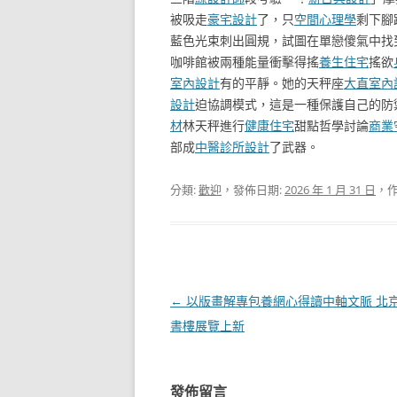
被吸走
豪宅設計
了，只
空間心理學
剩下腳
藍色光束刺出圓規，試圖在單戀傻氣中找
咖啡館被兩種能量衝擊得搖
養生住宅
搖欲
室內設計
有的平靜。她的天秤座
大直室內
設計
迫協調模式，這是一種保護自己的防
材
林天秤進行
健康住宅
甜點哲學討論
商業
部成
中醫診所設計
了武器。
分類:
歡迎
，發佈日期:
2026 年 1 月 31 日
，作
文
←
以版畫解專包養網心得讀中軸文脈 北
章
書樓展覽上新
導
覽
發佈留言