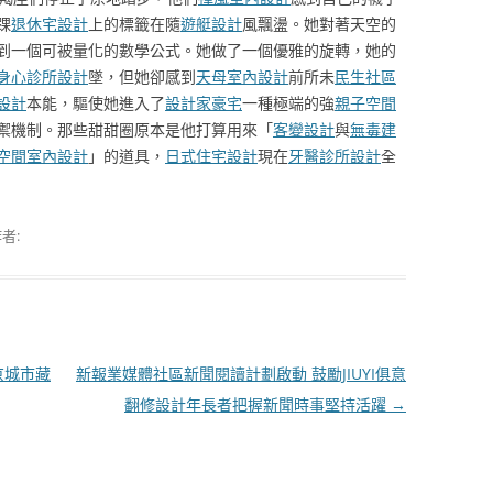
踝
退休宅設計
上的標籤在隨
遊艇設計
風飄盪。她對著天空的
到一個可被量化的數學公式。她做了一個優雅的旋轉，她的
身心診所設計
墜，但她卻感到
天母室內設計
前所未
民生社區
設計
本能，驅使她進入了
設計家豪宅
一種極端的強
親子空間
禦機制。那些甜甜圈原本是他打算用來「
客變設計
與
無毒建
空間室內設計
」的道具，
日式住宅設計
現在
牙醫診所設計
全
者:
京城市藏
新報業媒體社區新聞閱讀計劃啟動 鼓勵JIUYI俱意
翻修設計年長者把握新聞時事堅持活躍
→