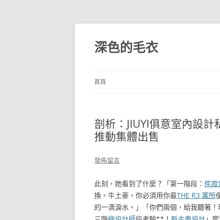
跳
至
主
深色的毛衣
要
內
容
首頁
剖析：JIUYI俱意室內設
推動集體出售
發佈留言
此刻，她看到了什麼？「第一階段：
侘寂
換。牛土豪，你必須用你最
THE R3 寓所
的一滴淚水。」「你們兩個，給我聽著！
三階
綠設計師
段考驗**！
新古典設計
」摩