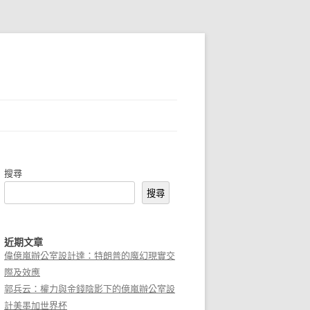
搜尋
搜尋
近期文章
偉億嵐辦公室設計達：特朗普的魔幻現實交
際及效應
郭兵云：權力與金錢陰影下的億嵐辦公室設
計美墨加世界杯