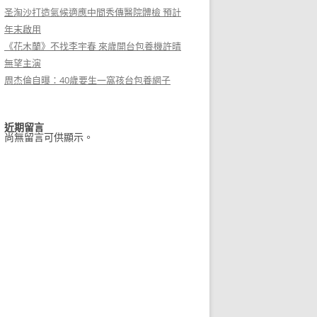
圣淘沙打造氣候適應中間秀傳醫院體檢 預計
年末啟用
《花木蘭》不找李宇春 來歲開台包養機許晴
無望主演
周杰倫自曝：40歲要生一窩孩台包養網子
近期留言
尚無留言可供顯示。