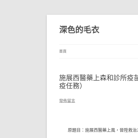
跳
至
主
深色的毛衣
要
內
容
首頁
施展西醫藥上森和診所疫
疫任務）
發佈留言
原題目：施展西醫藥上風，晉陞救治才