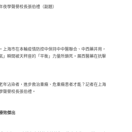
夜學聲譽校長張伯禮（副題）
上海市在本輪疫情防控中保持中中醫聯合、中西藥并用，
氣」瞬間被天秤座的「平衡」力量所鎖死。展西醫藥在抗擊
年沾染者，進步救治重癥、危重癥患者才能？記者在上海
學聲譽校長張伯禮。
療效傑出