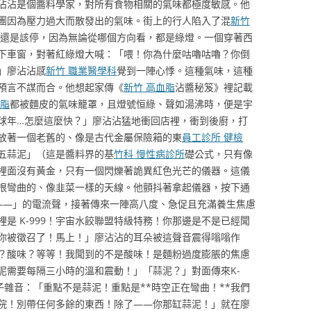
沾沾是個醬料學家，對所有食物相關的氣味都極度敏感。他
團因為壓力過大而散發出的氣味。街上的行人陷入了混
新竹
還是該停，因為無論從哪個方向看，都是綠燈。一個穿著西
下車窗，對著紅綠燈大喊：「喂！你為什麼咕嚕咕嚕？你倒
」廖沾沾感
新竹 職業醫學科
覺到一陣心悸。這種氣味，這種
預言不謀而合。他想起家傳《
新竹 高血脂
沾醬秘笈》裡記載
血脂
都被麵皮的氣味籠罩，且燈號恒綠、聲如湯沸時，便是宇
球年…怎麼這麼快？」廖沾沾猛地衝回店裡，衝到後廚，打
放著一個老舊的、像是古代金屬保險箱的東
員工診所 健檢
五蒜泥」（這是醬料界的基
竹科 慢性病診所
礎公式，只有像
裡面沒有黃金，只有一個閃爍著詭異紅色光芒的儀器。這儀
根彎曲的、像韭菜一樣的天線。他顫抖著拿起儀器，按下通
——」的電流聲，接著傳來一陣高八度、急促且充滿養生焦慮
是 K-999！宇宙水餃聯盟特級特務！你那邊是不是已經聞
你被徵召了！馬上！」廖沾沾的耳朵被這聲音震得嗡嗡作
？酸味？等等！我聞到的不是酸味！是麵粉過度膨脹的焦慮
泥需要每隔三小時的溫和震動！」「蒜泥？」對面傳來K-
子雜音：「重點不是蒜泥！重點是**時空正在彎曲！**我們
院！別帶任何多餘的東西！除了——你那缸蒜泥！」就在廖