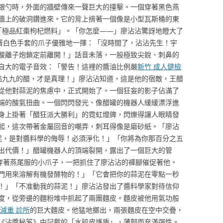
銀勺時，外面的牆壁傳來一聲巨大的撞擊。一個穿著黑色燕
牆上的破洞鑽進來。它的背上揹著一個像是小型瓦斯桶的東
「極品紅棗枸杞燃料」。「你怎麼——」廖沾沾驚訝地瞪大了
戴著白色手套的爪子優雅地一揮：「沒時間了，沾沾先生！宇
酸離子炮鎖定前離開！」話音未落，一股極致尖銳、刺鼻的
自大的電子音效：「警告！這裡的醬油比例嚴
新竹 成人健檢
點九九的醋，才是真理！」廖沾沾知道，這是他的宿敵，王醋
從他對蒜泥的焦慮中，正式開始了。一個狂妄的影子佔滿了
端的酸氣扭曲。一個閃閃發光、像醋罐的機器人緩緩漂浮進
身上掛著「醋狂派大勝利」的霓虹燈牌，閃爍得讓人眼睛發
起，這次帶著金屬回音的嘲弄，刺耳得像是磨砂紙。「廖沾
泥，是對醬料學的侮辱！必須淨化！」「你將為你那百分之五
出代價！」醋罐機器人的頂端裂開，露出了一個巨大的管
它穿著燕尾服的小爪子，一把抓住了廖沾沾的褲腳催促著他。
門用來溶解有機發酵物的！」「它會把你的蒜泥在零點一秒
！」「不准動我的蒜泥！」廖沾沾發出了醬料學家對待信仰
度，從旁邊的麵粉堆中抓起了兩團麵皮。麵皮被他用氣功般
 減重 診所
的巨大麵皮。他猛地擲出，兩張麵皮在空中交疊，
《沾醬秘笈》中記載的「水餃皮護盾」，薄韌而充滿彈性。