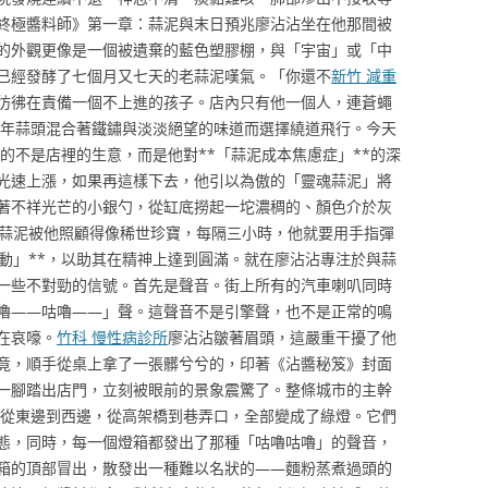
終極醬料師》第一章：蒜泥與末日預兆廖沾沾坐在他那間被
的外觀更像是一個被遺棄的藍色塑膠棚，與「宇宙」或「中
已經發酵了七個月又七天的老蒜泥嘆氣。「你還不
新竹 減重
彷彿在責備一個不上進的孩子。店內只有他一個人，連蒼蠅
年蒜頭混合著鐵鏽與淡淡絕望的味道而選擇繞道飛行。今天
的不是店裡的生意，而是他對**「蒜泥成本焦慮症」**的深
光速上漲，如果再這樣下去，他引以為傲的「靈魂蒜泥」將
著不祥光芒的小銀勺，從缸底撈起一坨濃稠的、顏色介於灰
蒜泥被他照顧得像稀世珍寶，每隔三小時，他就要用手指彈
震動」**，以助其在精神上達到圓滿。就在廖沾沾專注於與蒜
一些不對勁的信號。首先是聲音。街上所有的汽車喇叭同時
嚕——咕嚕——」聲。這聲音不是引擎聲，也不是正常的鳴
在哀嚎。
竹科 慢性病診所
廖沾沾皺著眉頭，這嚴重干擾了他
竟，順手從桌上拿了一張髒兮兮的，印著《沾醬秘笈》封面
一腳踏出店門，立刻被眼前的景象震驚了。整條城市的主幹
從東邊到西邊，從高架橋到巷弄口，全部變成了綠燈。它們
態，同時，每一個燈箱都發出了那種「咕嚕咕嚕」的聲音，
箱的頂部冒出，散發出一種難以名狀的——麵粉蒸煮過頭的