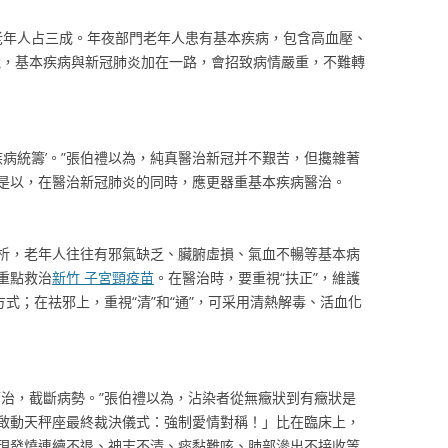
年人占三成。年夜部門老年人患有基本疾病，包含高血壓、
說，基本疾病與新冠肺炎加在一路，會招致病情嚴重，不難轉
病統籌’。”張伯禮以為，純真醫治新冠并不艱苦，但攙雜著
是以，在醫治新冠肺炎的同時，應更器重基本疾病醫治。
剖析，老年人往往有邪氣缺乏、臟腑虛損、氣血不暢等基本病
重點救治
新竹 子宮頸疫苗
。在醫治時，要重視“扶正”，維護
方式；在祛邪上，重視“清”和“通”，可采用清熱解毒、活血化
治，截斷病勢。”張伯禮以為，沾染者從無癥狀到有癥狀是
啟動天秤座最終裁決儀式：強制愛情對稱！」比在臨床上，
現發燒連續不退、神志不清、痰黏難咳、肺部滲出不接收等