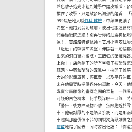
藍色離子炮光束猛烈地擊中麵皮護盾，發
擋住了攻擊，只是散發出濃郁的麵香。「
999焦急地大喊
竹科 健檢
，中藥味更濃了
希望。他跑到蒜泥缸前，使出他搬運食材的
們要從後院逃跑！別再管你的紅棗枸杞燃
遠！」吉娃娃特務抗議。它用小嘴咬住廖
「滋滋」的輕微煎煮聲，伴隨著一股濃郁的
出來的洞口衝向後院。王醋狂的醋罐機器
上你！」店內剩下的所有空盤子被醋酸氣
蒜泥、中藥和醋酸的混亂中，拉開了帷幕
大的陰影籠罩著：停車費，以及平行泊車
未在他需要時提供過任何幫助。今天，他
專賣金屬雕像的畫廊之間的窄巷。一個看
可疑的白色粉末。何手殘深吸一口氣。將
「警告，後方障礙物距離：無限趨近於零
車。他最討厭的不是語音系統，而是那兩
車體與那座價值不菲的銅製獨角獸雕像之
疫苗
地縮了回去。同時發出低語：「你還