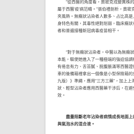
“從西醫的角度看，奧密克戎變異株的
屬于西醫‘疫’病范疇。”張伯禮剖析，奧
夾風熱。無癥狀沾染者人數多、占比高是
身特色有關，其毒性絕對削弱，臨床癥狀
者和普遍接種新冠病毒疫苗相干。
“對于無癥狀沾染者，中醫以為無癥狀
本能，驅使她進入了一種極端的強迫協調
有倦怠有力、舌苔膩、脘腹脹滿等西醫證
車的後備箱裡拿出一個像是小型保險箱的
九版）》準繩，應用“三方三藥”，加上
狀、輕型沾染者應用西醫藥干涉后，在避
效。
盡量阻斷老年沾染者病情成長地面上
與氣泡水的混合液。