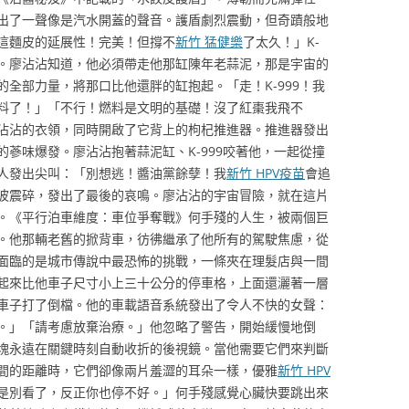
出了一聲像是汽水開蓋的聲音。護盾劇烈震動，但奇蹟般地
這麵皮的延展性！完美！但撐不
新竹 猛健樂
了太久！」K-
。廖沾沾知道，他必須帶走他那缸陳年老蒜泥，那是宇宙的
全部力量，將那口比他還胖的缸抱起。「走！K-999！我
料了！」「不行！燃料是文明的基礎！沒了紅棗我飛不
沾沾的衣領，同時開啟了它背上的枸杞推進器。推進器發出
蔘味爆發。廖沾沾抱著蒜泥缸、K-999咬著他，一起從撞
人發出尖叫：「別想逃！醬油黨餘孽！我
新竹 HPV疫苗
會追
波震碎，發出了最後的哀鳴。廖沾沾的宇宙冒險，就在這片
。《平行泊車維度：車位爭奪戰》何手殘的人生，被兩個巨
。他那輛老舊的掀背車，彷彿繼承了他所有的駕駛焦慮，從
面臨的是城市傳說中最恐怖的挑戰，一條夾在理髮店與一間
起來比他車子尺寸小上三十公分的停車格，上面還灑著一層
車子打了倒檔。他的車載語音系統發出了令人不快的女聲：
。」「請考慮放棄治療。」他忽略了警告，開始緩慢地倒
塊永遠在關鍵時刻自動收折的後視鏡。當他需要它們來判斷
間的距離時，它們卻像兩片羞澀的耳朵一樣，優雅
新竹 HPV
是別看了，反正你也停不好。」何手殘感覺心臟快要跳出來