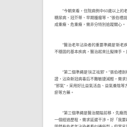
“今朝來看，住院病例中60歲以上的老
糖尿病、冠芥蒂、早期腫瘤等。”張伯禮
成重癥、危重癥，需非分特別追蹤關心。
“醫治老年沾染者的重要準繩是‘新老疾
不穩固的基本疾病，醫治起來比擬辣手。
“第二個準繩是‘扶正祛邪’。”張伯禮
證，沾染新冠病毒后不難敏捷減輕，需求
“邪氣”，采用好比益氣活血、益氣養陰等
瘀等方藥。
“第三個準繩是醫治關隘前移，先癥而
一個經過歷程，需求延遲干涉。好「我要
固然有些老年沾染者看似通俗型，但當呈