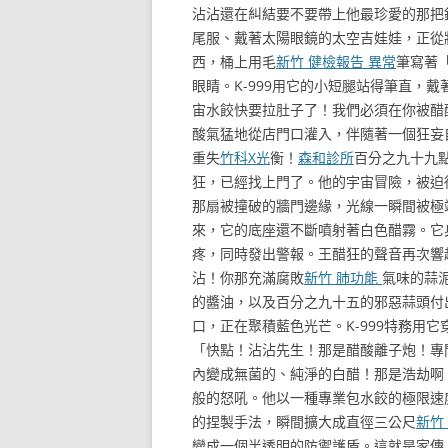
沾沾還在糾結要不要帶上他最珍愛的那把
尾服、戴著太陽眼鏡的太空吉娃娃，正從
西，桶上用毛
新竹 健檢報告 異常
筆寫著
眼睛。K-999用它的小短腿站得筆直，
宙水餃快要拉肚子了！我們必須在你被醋
酸氣猛地從店門口灌入，伴隨著一個狂妄
重失
竹科X光
衡！
森和診所
百分之九十九
狂，已經找上門了。他的宇宙冒險，被迫
那扇被撞破的牆門邊緣，光線一瞬間被極
來，它的底座還不斷噴射著白色醋霧。它
疼，同時發出警報。王醋狂的聲音再次響
沾！你那充滿腐敗
新竹 肺功能
氣味的蒜
的醬油，以及百分之九十五的邪惡蒜頭付
口，正在聚積藍色光芒。K-999特務用
「快點！沾沾先生！那是醋酸離子炮！專
內變成無菌的、純淨的白醋！那是浩劫啊
般的怒吼。他以一種專業包水餃的極限速
的捏製手法，瞬間擴大成直徑三公尺
新竹
變成一個半透明的防禦護盾。這就是家傳