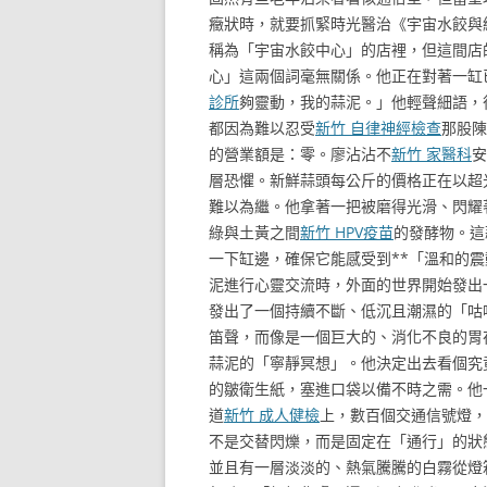
癥狀時，就要抓緊時光醫治《宇宙水餃與
稱為「宇宙水餃中心」的店裡，但這間店
心」這兩個詞毫無關係。他正在對著一缸
診所
夠靈動，我的蒜泥。」他輕聲細語，
都因為難以忍受
新竹 自律神經檢查
那股陳
的營業額是：零。廖沾沾不
新竹 家醫科
安
層恐懼。新鮮蒜頭每公斤的價格正在以超
難以為繼。他拿著一把被磨得光滑、閃耀
綠與土黃之間
新竹 HPV疫苗
的發酵物。這
一下缸邊，確保它能感受到**「溫和的
泥進行心靈交流時，外面的世界開始發出
發出了一個持續不斷、低沉且潮濕的「咕
笛聲，而像是一個巨大的、消化不良的胃
蒜泥的「寧靜冥想」。他決定出去看個究
的皺衛生紙，塞進口袋以備不時之需。他
道
新竹 成人健檢
上，數百個交通信號燈，
不是交替閃爍，而是固定在「通行」的狀
並且有一層淡淡的、熱氣騰騰的白霧從燈