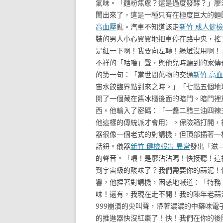
氣味。「麵粉焦慮？還是過度發酵？」廖
聞出來了，這是一種只有在極度巨大的麵
高血壓
亂。汽車不知道該走
新竹 成人健檢
裝的男人小心翼翼地把車停在路中央，搖
是紅一下啊！我要向左轉！綠燈沒用啊！
不祥的「咕嚕」聲，與他兒時聽到的家傳
的第一句：「當世間萬物的交通
新竹 高
宙水餃臨界點到來之時。」「七點五個地
開了一個藏在舊冰櫃後面的暗門。暗門裡
西。他輸入了密碼：「一醬二醋三油四辣
他這樣的傳統派才會用）。保險箱打開，
器很像一個老式的對講機，但頂部插著一
話鈕。儀器
新竹 健檢報告 異常
發出「滋
的聲音。「喂！是廖沾沾嗎！快接聽！這裡
到宇宙級的酸味了？我們需要你的蒜泥！
響，他捏著對講機，困惑地喊道：「特務
味！還有，我現在走不開！我的陳年老蒜
999崩潰的尖叫聲，帶著濃濃的中藥味電
的推進器快沒紅棗了！快！我們在你的後