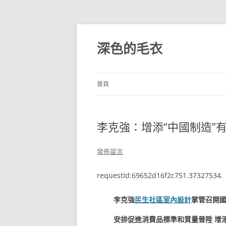
跳
至
主
深色的毛衣
要
內
容
首頁
李克強：增添“中國制造”有
發佈留言
requestId:69652d16f2c751.37327534.
李克強
民生社區室內設計
掌管召開
安排促進消費品標準和質量晉陞 增