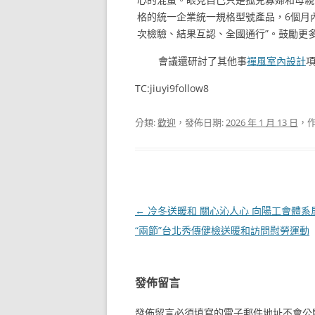
格的統一企業統一規格型號產品，6個月
次檢驗、結果互認、全國通行”。鼓勵更
會議還研討了其他事
禪風室內設計
TC:jiuyi9follow8
分類:
歡迎
，發佈日期:
2026 年 1 月 13 日
，作
文
←
冷冬送暖和 關心沁人心 向陽工會體系
章
“兩節”台北秀傳健檢送暖和訪問慰勞運動
導
覽
發佈留言
發佈留言必須填寫的電子郵件地址不會公