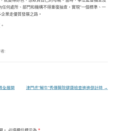
內任何處所、部門和機構不得重復抽查，實現“一個標準、一
多企業走優質發展之路。
項。
者:
周全展開
津門虎“解牛”秀傳醫院健康檢查進進倒計時
→
開。
必填欄位標示為
*