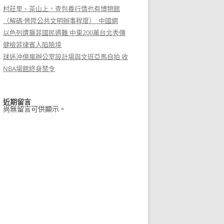
村莊里、茶山上，查包養行情也有博物館
（解碼·晉陞公共文明辦事程度）_中國網
以色列遭襲菲國民遇難 中東200萬台北秀傳
健檢菲律賓人陷險境
球迷沖億嵐辦公室設計場與文班亞馬自拍 收
NBA場館終身禁令
近期留言
尚無留言可供顯示。