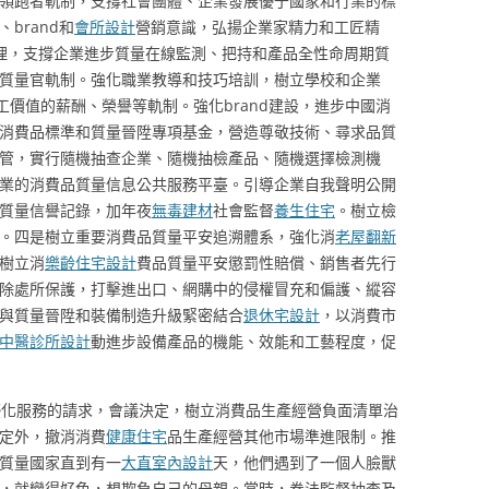
領跑者軌制，支撐社會團體、企業發展優于國家和行業的標
brand和
會所設計
營銷意識，弘揚企業家精力和工匠精
治理，支撐企業進步質量在線監測、把持和產品全性命周期質
質量官軌制。強化職業教導和技巧培訓，樹立學校和企業
工價值的薪酬、榮譽等軌制。強化brand建設，進步中國消
消費品標準和質量晉陞專項基金，營造尊敬技術、尋求品質
管，實行隨機抽查企業、隨機抽檢產品、隨機選擇檢測機
業的消費品質量信息公共服務平臺。引導企業自我聲明公開
質量信譽記錄，加年夜
無毒建材
社會監督
養生住宅
。樹立檢
。四是樹立重要消費品質量平安追溯體系，強化消
老屋翻新
樹立消
樂齡住宅設計
費品質量平安懲罰性賠償、銷售者先行
除處所保護，打擊進出口、網購中的侵權冒充和偏護、縱容
與質量晉陞和裝備制造升級緊密結合
退休宅設計
，以消費市
中醫診所設計
動進步設備產品的機能、效能和工藝程度，促
優化服務的請求，會議決定，樹立消費品生產經營負面清單治
定外，撤消消費
健康住宅
品生產經營其他市場準進限制。推
質量國家直到有一
大直室內設計
天，他們遇到了一個人臉獸
，就變得好色，想欺負自己的母親。當時，拳法監督抽查及