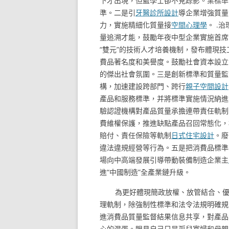
下才出現，但藍學士卻不見踪影。業標準
準。二是引
牙醫診所設計
導企業增強質量、
力，實施精細化質量接
空間心理學
。 .
量追溯才能，鼓勵年夜中型企業實施首席
“雙元”的技術人才培養機制，發布體現技
費品著名度和美譽度。鼓勵社會資本設立
的傑出社會氛圍。三是創新標準和質量監
構，加速建設跨部門、跨行
親子空間設計
產品和服務標準，并將標準實施情況納進
驗認證機構對產品質量承擔連帶責任軌制
費維權保護，推進缺點產品召回常態化，
賠付、責任保險等軌制
日式住宅設計
。廢
違法違規經營等行為。五是把消費品標準
場向中高端發展引導帶動裝備制造企業主
進“中國制造”全產業鏈升級。
為更好體現簡政放權、放管結合、
理軌制，除強制性標準和法令法規明確規
進消費品質量監督結果信息共享，對產品
心的混蛋。眼見自己只是孤兒寡婦和母親