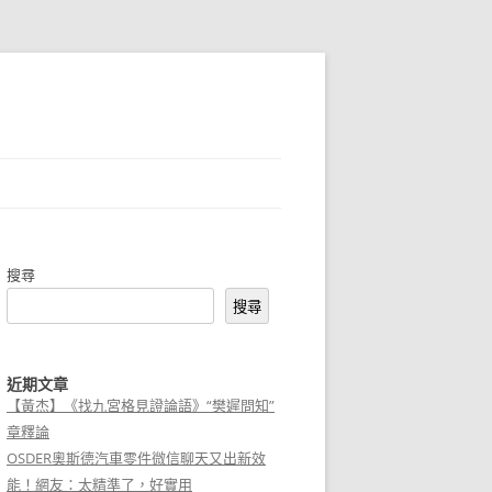
搜尋
搜尋
近期文章
【黃杰】《找九宮格見證論語》“樊遲問知”
章釋論
OSDER奧斯德汽車零件微信聊天又出新效
能！網友：太精準了，好實用