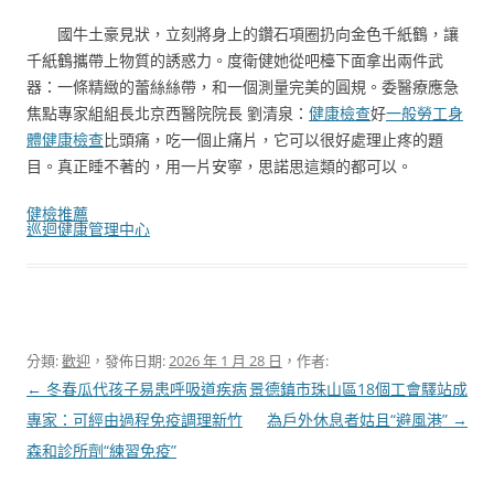
國牛土豪見狀，立刻將身上的鑽石項圈扔向金色千紙鶴，讓
千紙鶴攜帶上物質的誘惑力。度衛健她從吧檯下面拿出兩件武
器：一條精緻的蕾絲絲帶，和一個測量完美的圓規。委醫療應急
焦點專家組組長北京西醫院院長 劉清泉：
健康檢查
好
一般勞工身
體健康檢查
比頭痛，吃一個止痛片，它可以很好處理止疼的題
目。真正睡不著的，用一片安寧，思諾思這類的都可以。
健檢推薦
巡迴健康管理中心
分類:
歡迎
，發佈日期:
2026 年 1 月 28 日
，作者:
文
←
冬春瓜代孩子易患呼吸道疾病
景德鎮市珠山區18個工會驛站成
章
專家：可經由過程免疫調理新竹
為戶外休息者姑且“避風港”
→
導
森和診所劑“練習免疫”
覽