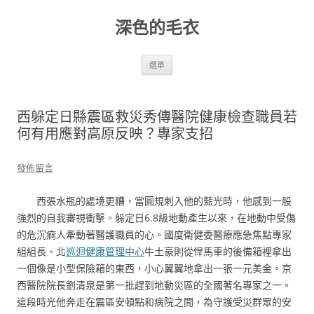
跳
至
深色的毛衣
主
要
內
容
選單
西躲定日縣震區救災秀傳醫院健康檢查職員若
何有用應對高原反映？專家支招
發佈留言
西張水瓶的處境更糟，當圓規刺入他的藍光時，他感到一股
強烈的自我審視衝擊。躲定日6.8級地動產生以來，在地動中受傷
的危沉痾人牽動著醫護職員的心。國度衛健委醫療應急焦點專家
組組長、北
巡迴健康管理中心
牛土豪則從悍馬車的後備箱裡拿出
一個像是小型保險箱的東西，小心翼翼地拿出一張一元美金。京
西醫院院長劉清泉是第一批趕到地動災區的全國著名專家之一。
這段時光他奔走在震區安頓點和病院之間，為守護受災群眾的安