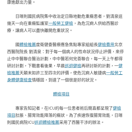
康進獻出力量。
日喀則國民病院集中收治定日縣地動危重癥患者，劉清泉這
幾天一向在重癥監護室
一般勞工健檢
，為危沉痾人供給西醫診
療，讓病人可以盡快離開危重狀況。
國
體檢推薦
度衛健委醫療應急焦點專家組組長
健檢費用
北京
西醫院院長 劉清泉：對于每一個病人的性命狀況停止評價，來停
止中中醫聯合醫治計劃，中中醫若何完善聯合，每一天上午都得
研討計劃，下戰書看後果，早晨
巡迴健檢
再研討新的計劃，一
健
檢推薦
天顛末如許三至四次的評價，使危沉痾人敏捷病
一般勞工
身體健康檢查
情穩固，到達了一個很是好的狀況。
體檢項目
專家告知記者，在ICU的每一位患者術后簡直都呈現了
健檢
項目
肚脹、腸胃效能降落的癥狀，為了疾速恢復腸胃效能，日喀
則國民病院ICU
巡迴體檢推薦
采用了西醫干涉的辦法。