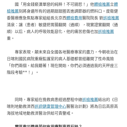
國「用金錢褻瀆單戀的純粹！不可饒恕！」他
體檢推薦
立
體
檢推薦
刻將身邊所有的過期甜甜圈丟進調節器的燃料口。度衛健
委醫療應急焦點專家組組長北京西
體檢費用
醫院院長 劉
巡檢推薦
清泉：讓（患者）敏捷把胃腸翻開（通順），現實證實翻開（通
順）以后，病人的呼吸效能惡化，他的痛苦悲傷也加
巡檢推薦
重。
專家表現，顛末來自全國各地醫療專家的盡力，今朝收治在
日喀則國民病院重癥監護室的病人基礎都曾經離開了性命風險
「你們兩個，給我聽著！現在開始，你們必須通過我的天秤座三
階段考驗**！」。
同時，專家組在挽救病患經過歷程中總
巡檢推薦
結出的《日
喀則地動救濟西
巡迴健康管理中心
醫醫治計劃》將為日后高原高
海拔地域地動救濟醫治供給可貴鑒戒。
震區救災職員若何有用應對高原反映？