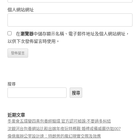
個人網站網址
在
瀏覽器
中儲存顯示名稱、電子郵件地址及個人網站網址，
以供下次發佈留言時使用。
搜尋
搜尋
近期文章
冬奧會五環變四喜包養經驗環 官方認可掉誤:不要過多糾結
沈銀河台包養網站比較出嫁年夜玩特務戰 婚禮戒備威嚴仿如007
偉億嵐辦公室設計達：特朗普的魔幻現實交際及效應