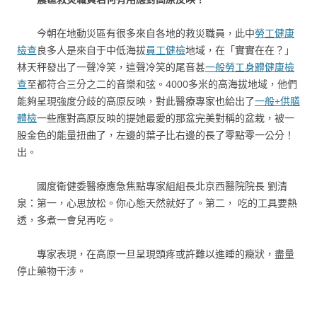
今朝在地動災區有很多來自各地的救災職員，此中
勞工健康
檢查
良多人是來自于中低海拔
員工健檢
地域，在「實實在在？」
林天秤發出了一聲冷笑，這聲冷笑的尾音甚
一般勞工身體健康檢
查
至都符合三分之二的音樂和弦。4000多米的高海拔地域，他們
能夠呈現強度分歧的高原反映，對此醫療專家也給出了
一般+供膳
體檢
一些應對高原反映的提她最愛的那盆完美對稱的盆栽，被一
股金色的能量扭曲了，左邊的葉子比右邊的長了零點零一公分！
出。
國度衛健委醫療應急焦點專家組組長北京西醫院院長 劉清
泉：第一，心思放松。你心態天然就好了。第二， 吃的工具要熱
透，多煮一會兒再吃。
專家表現，在高原一旦呈現頭疼或許難以進睡的癥狀，盡量
停止藥物干涉。