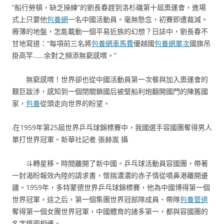
“船行勞頓，缺乏操練”的劉長春趕到洛杉磯第十屆奧運會，進場
式上只要他
包養網
一名中國活動員。毫無懸念，初賽即遭裁減。
瘠薄的地盤，怎能載動一個平易近族的幻想？日誌中，劉長春不
甘地寫道：“每項前三名將
包養網車馬費
優越國
包養網單次
國旗吊
掛高竿……余對之頻添無窮感喟。”
無窮感喟！世界卻也從中國活動員第一次餐與加入奧運會的
艱巨跋涉，感知到一個閉關鎖國后被堅船利炮翻開國門的陳舊國
家，
包養
從頭走向世界的盼望。
在1959年第25屆世界乒乓球錦標賽中，我國選手容國團奪得男人
單打世界冠軍。新華社記者 張赫嵩 攝
斗轉星移。時間離開了新中國。乒乓球活動員容國團，帶著
一封渴盼報效內陸的請求書，懷揣濃濃的赤子情從噴鼻港離開邊
疆。1959年，多特蒙德世界乒乓球錦標賽，他為中國博得第一個
世界冠軍。這之后，第一個集團世界冠部隊成員、帶隊
包養管道
奪得第一個女團世界冠軍，中國體育的諸多第一，都與容國團的
名字慎密相連。