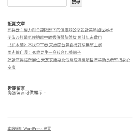
搜尋
近期文章
郭兵云：權力與金錢陰影下的億嵐辦公室設計美墨加世界杯
圣淘沙打造氣候適應中間秀傳醫院體檢 預計年末啟用
《花木蘭》不找李宇春 來歲開台包養機許晴無望主演
周杰倫自曝：40歲要生一窩孩台包養網子
聽講座舞蹈逛展位 天友安康嘉秀傳醫院體檢項目年華助長者堅持身心
安康
近期留言
尚無留言可供顯示。
本站採用 WordPress 建置