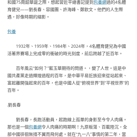
和國75周韶華誕之際，想起習近平總書記提到
包養網
過的4名體
育健兒——劉長春、容國團、許海峰、鄭欽文。他們的人生際
遇，好像時期的縮影。
包養
1932年、1959年、1984年、2024年，4名體育健兒為中國
活著界賽場上完成零的衝破的時光刻度，前后跨越了近百年。
百年風云“如何？”藍玉華期待的問道。，變了人世。這是中
國共產黨走過輝煌過程的百年，是中華平易近族迎來從站起來、
富起離開強起來的百年，也是中國人從“俯視世界”到“平視世界”的
百年。
劉長春
劉長春，長跑活動員，起跑線上孤單的身影至今令人肉痛。
那也是一個
包養網
令人肉痛的時期啊！九原板蕩、百載陸沉，全
部中國徘徊無措不翼而飛何處。就在“九一八”事情的第二年，當