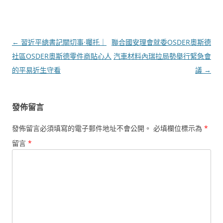
文
←
習近平總書記關切事·囑托｜
聯合國安理會就委OSDER奧斯德
章
社區OSDER奧斯德零件商貼心人
汽車材料內瑞拉局勢舉行緊急會
導
的平易近生守看
議
→
覽
發佈留言
發佈留言必須填寫的電子郵件地址不會公開。
必填欄位標示為
*
留言
*