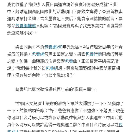
我們收獲了“餐與加入夏日奧運會境外參賽汗青最好成就”。此
中，網球這個高度國際化的活動項目，鄭欽文奪得了亞洲首枚奧
運網球單打金牌，含金量實足。賽后，飽含家國情懷的感言，異
樣令
包養網推薦
人動容：“為國競賽賜與了我更多氣力”“國度聲譽
永遠跨越小我”。
與國同業，不負
包養網VIP
年光光陰。4個跨越近百年的汗青
場景的轉換，
包養網
勾畫出國運之變、與國
包養行情
同業的芳華
之變，仿佛一曲時期的命運交響
包養
曲。正如習近平總書記所
說：“我們每小我的幻
包養網
想、體育強國夢都與中國夢慎密相
連。沒有強盛內陸，何談小我幻想？”
總書記也屢次動情講述百年前的“奧運三問”。
“中國人女兒臉上嚴肅的表情，讓藍大師愣了一下，又猶豫了
一下，然後點頭答應：“好，爸爸答應你，不勉強，不勉強。現在
你可以什么時辰可以或許派活動員往餐與加入奧運會？中國活動
員什么時辰可以或許獲得一塊奧運金牌？中國什么時辰可以或
包
養女人
許舉行奧運會？”19“什麼？！”藍玉華驀地停住，驚叫出