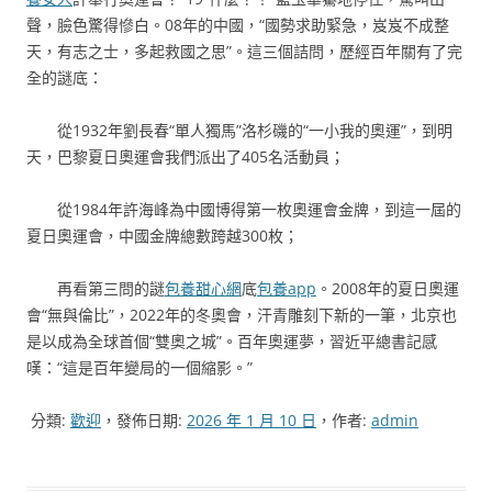
聲，臉色驚得慘白。08年的中國，“國勢求助緊急，岌岌不成整
天，有志之士，多起救國之思”。這三個詰問，歷經百年關有了完
全的謎底：
從1932年劉長春“單人獨馬”洛杉磯的“一小我的奧運”，到明
天，巴黎夏日奧運會我們派出了405名活動員；
從1984年許海峰為中國博得第一枚奧運會金牌，到這一屆的
夏日奧運會，中國金牌總數跨越300枚；
再看第三問的謎
包養甜心網
底
包養app
。2008年的夏日奧運
會“無與倫比”，2022年的冬奧會，汗青雕刻下新的一筆，北京也
是以成為全球首個“雙奧之城”。百年奧運夢，習近平總書記感
嘆：“這是百年變局的一個縮影。”
分類:
歡迎
，發佈日期:
2026 年 1 月 10 日
，作者:
admin