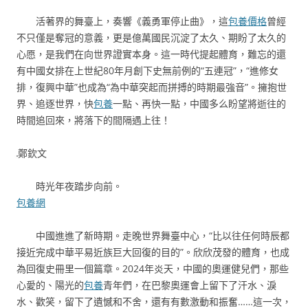
活著界的舞臺上，奏響《義勇軍停止曲》，這
包養價格
曾經
不只僅是奪冠的意義，更是億萬國民沉淀了太久、期盼了太久的
心愿，是我們在向世界證實本身。這一時代提起體育，難忘的還
有中國女排在上世紀80年月創下史無前例的“五連冠”，“進修女
排，復興中華”也成為“為中華突起而拼搏的時期最強音”。擁抱世
界、追逐世界，快
包養
一點、再快一點，中國多么盼望將逝往的
時間追回來，將落下的間隔遇上往！
鄭欽文
時光年夜踏步向前。
包養網
中國進進了新時期。走晚世界舞臺中心，“比以往任何時辰都
接近完成中華平易近族巨大回復的目的”。欣欣茂發的體育，也成
為回復史冊里一個篇章。2024年炎天，中國的奧運健兒們，那些
心愛的、陽光的
包養
青年們，在巴黎奧運會上留下了汗水、淚
水、歡笑，留下了遺憾和不舍，還有有數激動和振奮……這一次，