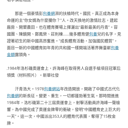
那是一個豪情彭
包養網
湃的扶植時代。國民，真正成為本身
命運的主“你女婿為什麼攔你？”人。改天換地的激情壯志，建起
廠房、開墾農田，也在體育賽場上揮灑出“最新最美的丹青”。容
國團、陳鏡開、鄭鳳榮、莊則棟……幾多體育健
包養
兒的名字，見
證著初生的新中國高昂奮進。“成長體育活動，加強國民體質”，
面目一新的中國體育如年青的共和國一樣開端活著界舞臺嶄
包養
金額
露頭角。
1984年洛杉磯奧運會上，許海峰在取得男人自選手槍項目冠軍后
領獎（材料照片）。新華社發
汗青浩大。1978
包養網站
年改造開放，開啟了中國式古代化
包養網
的新長征。變更、重生，一切都蓬勃著生氣。那時間進進
1984年，洛杉磯第二十三屆奧運會上，射擊活動員許海峰一聲槍
響，為中國完成了奧運金牌零的衝破，發明“中國體育史上巨大的
一天”。這一次，中國派出353人的體育代表團，奪得了15枚金
牌。