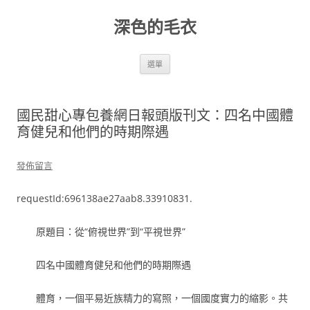
跳
至
深色的毛衣
主
要
內
容
選單
國民甜心專包養網日報頭版刊文：四名中國體
育健兒和他們的時期際遇
發佈留言
requestId:696138ae27aab8.33910831.
原題目：從“俯視世界”到“平視世界”
四名中國體育健兒和他們的時期際遇
體育，一個平易近族精力的寫照，一個國度實力的縮影。共