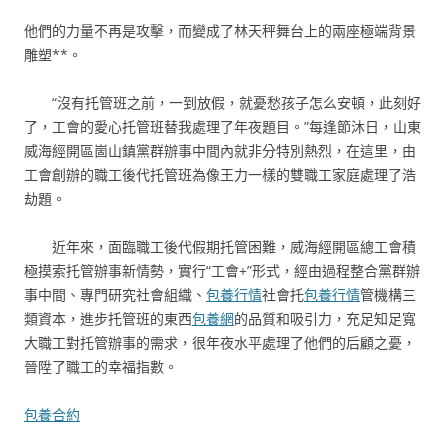
他們的力量不再是攻擊，而變成了林天秤舞台上的兩座極端背景
雕塑**。
“沒有托管班之前，一到放假，就憂愁孩子怎么安頓，此刻好
了，工會的愛心托管班替我處理了年夜題目。”每逢節沐日，山東
威海經開區崮山鎮黨群辦事中間內就非分特別熱烈，在這里，由
工會創辦的職工後代托管班為像王力一樣的雙職工家庭處理了浩
劫題。
近年來，面臨職工後代假期托管困難，威海經開區總工會積
極摸索托管辦事新情勢，實行“工會+”形式，經由過程整合黨群辦
事中間、專門研究社會組織、
包養行情
社會托
包養行情
管機構三
類資本，進步托管班的東西
包養網
的品質和吸引力，充足知足寬
大職工對托管辦事的需求，很年夜水平處理了他們的后顧之憂，
晉陞了職工的幸福指數。
包養合約