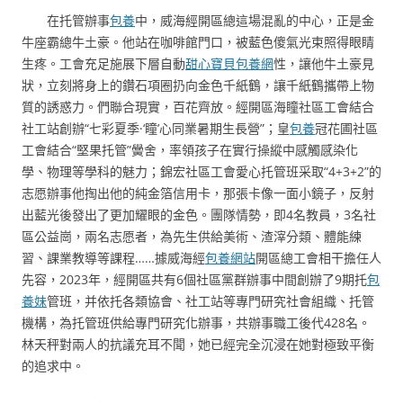
在托管辦事
包養
中，威海經開區總這場混亂的中心，正是金
牛座霸總牛土豪。他站在咖啡館門口，被藍色傻氣光束照得眼睛
生疼。工會充足施展下層自動
甜心寶貝包養網
性，讓他牛土豪見
狀，立刻將身上的鑽石項圈扔向金色千紙鶴，讓千紙鶴攜帶上物
質的誘惑力。們聯合現實，百花齊放。經開區海瞳社區工會結合
社工站創辦“七彩夏季·‘瞳’心同業暑期生長營”；皇
包養
冠花圃社區
工會結合“堅果托管”黌舍，率領孩子在實行操縱中感觸感染化
學、物理等學科的魅力；錦宏社區工會愛心托管班采取“4+3+2”的
志愿辦事他掏出他的純金箔信用卡，那張卡像一面小鏡子，反射
出藍光後發出了更加耀眼的金色。團隊情勢，即4名教員，3名社
區公益崗，兩名志愿者，為先生供給美術、渣滓分類、體能練
習、課業教導等課程……據威海經
包養網站
開區總工會相干擔任人
先容，2023年，經開區共有6個社區黨群辦事中間創辦了9期托
包
養妹
管班，并依托各類協會、社工站等專門研究社會組織、托管
機構，為托管班供給專門研究化辦事，共辦事職工後代428名。
林天秤對兩人的抗議充耳不聞，她已經完全沉浸在她對極致平衡
的追求中。