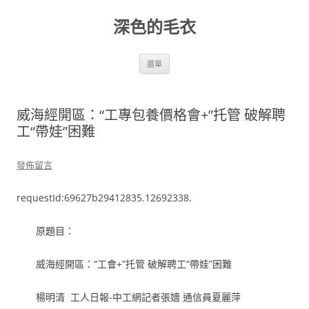
跳
至
深色的毛衣
主
要
內
容
選單
威海經開區：“工專包養價格會+”托管 破解聘
工“帶娃”困難
發佈留言
requestId:69627b29412835.12692338.
原題目：
威海經開區：“工會+”托管 破解聘工“帶娃”困難
楊明清 工人日報-中工網記者張嬙 通信員夏麗萍