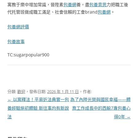
寓教于樂中增加常識，晉陞素
包養網
養，盡
包養意思
力把職工後
代托管班做成職工滿足、社會信賴的工會brand
包養網
。
包養網評價
包養故事
TC:sugarpopular900
分類:
歡迎
，發佈日期:
2026 年 1 月 11 日
，作者:
文
←
以案釋法！平易近法典實一包
為了內陸光榮與國民幸福——體
章
養經驗施初體驗 新往事均有新說
育工作成長中的西躲7專包養心
導
法
得0年
→
覽