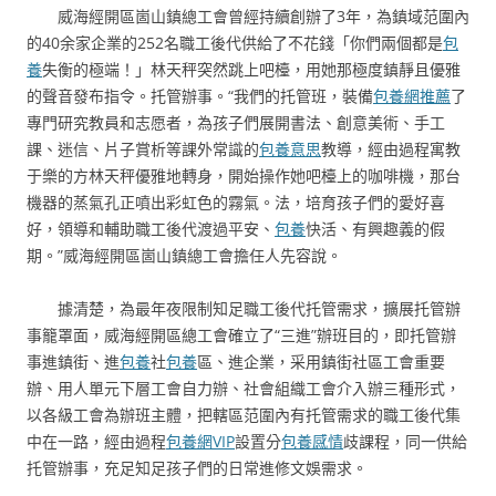
威海經開區崮山鎮總工會曾經持續創辦了3年，為鎮域范圍內
的40余家企業的252名職工後代供給了不花錢「你們兩個都是
包
養
失衡的極端！」林天秤突然跳上吧檯，用她那極度鎮靜且優雅
的聲音發布指令。托管辦事。“我們的托管班，裝備
包養網推薦
了
專門研究教員和志愿者，為孩子們展開書法、創意美術、手工
課、迷信、片子賞析等課外常識的
包養意思
教導，經由過程寓教
于樂的方林天秤優雅地轉身，開始操作她吧檯上的咖啡機，那台
機器的蒸氣孔正噴出彩虹色的霧氣。法，培育孩子們的愛好喜
好，領導和輔助職工後代渡過平安、
包養
快活、有興趣義的假
期。”威海經開區崮山鎮總工會擔任人先容說。
據清楚，為最年夜限制知足職工後代托管需求，擴展托管辦
事籠罩面，威海經開區總工會確立了“三進”辦班目的，即托管辦
事進鎮街、進
包養
社
包養
區、進企業，采用鎮街社區工會重要
辦、用人單元下層工會自力辦、社會組織工會介入辦三種形式，
以各級工會為辦班主體，把轄區范圍內有托管需求的職工後代集
中在一路，經由過程
包養網VIP
設置分
包養感情
歧課程，同一供給
托管辦事，充足知足孩子們的日常進修文娛需求。