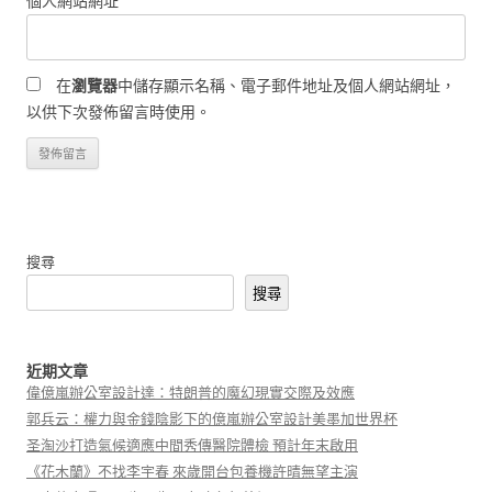
個人網站網址
在
瀏覽器
中儲存顯示名稱、電子郵件地址及個人網站網址，
以供下次發佈留言時使用。
搜尋
搜尋
近期文章
偉億嵐辦公室設計達：特朗普的魔幻現實交際及效應
郭兵云：權力與金錢陰影下的億嵐辦公室設計美墨加世界杯
圣淘沙打造氣候適應中間秀傳醫院體檢 預計年末啟用
《花木蘭》不找李宇春 來歲開台包養機許晴無望主演