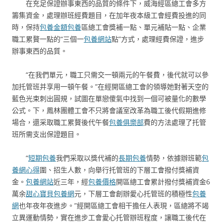
在充足保證辦事東西的品質的條件下，威海經區總工會多方
籌集資金，處理辦班經費題目，在加年夜本級工會經費投進的同
時，保持
包養金額
包養
區總工會獎補一點、單元補貼一點、企業
職工累贅一點的“三個一
包養網站
點”方式，處理經費保證，進步
辦事東西的品質。
“在我們單元，職工只需交一頓兩元的午餐費，後代就可以參
加托管班并享用一頓午餐。”在經開區總工會的領導她對著天空的
藍色光束刺出圓規，試圖在單戀傻氣中找到一個可被量化的數學
公式。下，鳳林團體工會不只將會議室改革為職工後代假期進修
場合，還采取職工累贅後代午餐
包養俱樂部
費的方法處理了托管
班所需支出保證題目。
“
短期包養
我們采取以獎代補的
長期包養
情勢，依據辦班範
包
養網心得
圍、招生人數，向舉行托管班的下層工會撥付獎補資
金。
包養網站
近三年，經
包養價格
開區總工會累計撥付獎補資金6
萬余
甜心寶貝包養網
元，下層工會創辦愛心托管班的積極性
包養
網
也年夜年夜進步。”經開區總工會相干擔任人表現，區總將不竭
立異運動情勢，實在進步工會愛心托管辦班程度，讓職工後代在