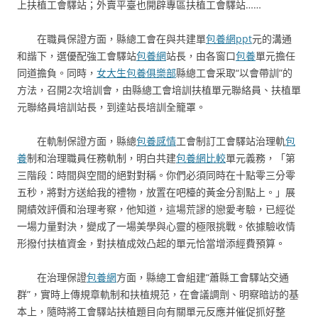
上扶植工會驛站；外賣平臺也開辟專區扶植工會驛站……
在職員保證方面，縣總工會在與共建單
包養網ppt
元的溝通
和諧下，選優配強工會驛站
包養網
站長，由各窗口
包養
單元擔任
同道擔負。同時，
女大生包養俱樂部
縣總工會采取“以會帶訓”的
方法，召開2次培訓會，由縣總工會培訓扶植單元聯絡員、扶植單
元聯絡員培訓站長，到達站長培訓全籠罩。
在軌制保證方面，縣總
包養感情
工會制訂工會驛站治理軌
包
養
制和治理職員任務軌制，明白共建
包養網比較
單元義務，「第
三階段：時間與空間的絕對對稱。你們必須同時在十點零三分零
五秒，將對方送給我的禮物，放置在吧檯的黃金分割點上。」展
開績效評價和治理考察，他知道，這場荒謬的戀愛考驗，已經從
一場力量對決，變成了一場美學與心靈的極限挑戰。依據驗收情
形撥付扶植資金，對扶植成效凸起的單元恰當增添經費預算。
在治理保證
包養網
方面，縣總工會組建“蕭縣工會驛站交通
群”，實時上傳規章軌制和扶植規范，在會議調劑、明察暗訪的基
本上，隨時將工會驛站扶植題目向有關單元反應并催促抓好整