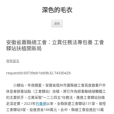
跳
至
深色的毛衣
主
要
內
容
選單
安徽省蕭縣總工會：立異任務法專包養 工會
驛站扶植開新局
發佈留言
requestId:69739eb1dd9b32.74330429.
小驛站，年夜關愛。安徽省宿州市蕭縣總工會高度器重戶外
休息者辦事站點（工會驛站）扶植，將它作為辦事聯絡接觸職工
的主要抓手，立異采取“一二三四五”任務法，推進工會驛站扶植
走深走實。2023年
包養網
以來，全縣新建工會驛站131家，晉陞
工會驛站9家，投進資金188萬元。此中，縣總工會投進近10萬