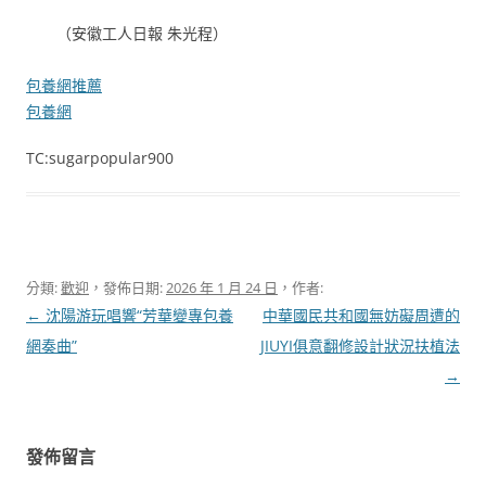
（安徽工人日報 朱光程）
包養網推薦
包養網
TC:sugarpopular900
分類:
歡迎
，發佈日期:
2026 年 1 月 24 日
，作者:
文
←
沈陽游玩唱響“芳華變專包養
中華國民共和國無妨礙周遭的
章
網奏曲”
JIUYI俱意翻修設計狀況扶植法
導
→
覽
發佈留言