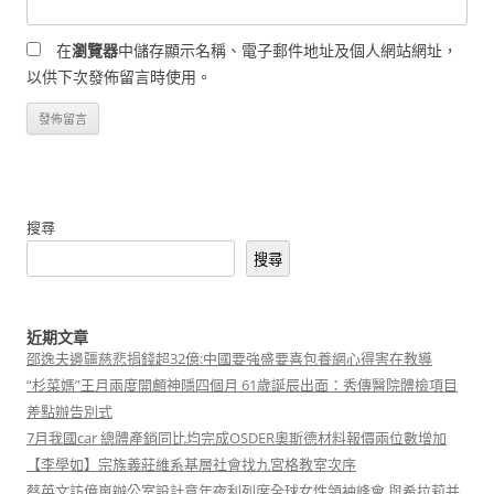
在
瀏覽器
中儲存顯示名稱、電子郵件地址及個人網站網址，
以供下次發佈留言時使用。
搜尋
搜尋
近期文章
邵逸夫邊疆慈悲捐錢超32億:中國要強盛要喜包養網心得害在教導
“杉菜媽”王月兩度開顱神隱四個月 61歲誕辰出面：秀傳醫院體檢項目
差點辦告別式
7月我國car 總體產銷同比均完成OSDER奧斯德材料報價兩位數增加
【李學如】宗族義莊維系基層社會找九宮格教室次序
蔡英文訪億嵐辦公室設計意年夜利列席全球女性領袖峰會 與希拉莉并