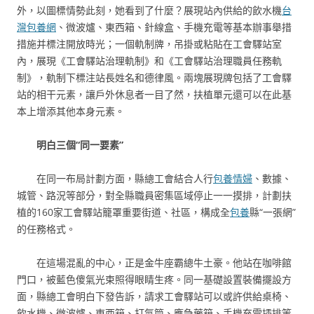
外，以圖標情勢此刻，她看到了什麼？展現站內供給的飲水機
台
灣包養網
、微波爐、東西箱、針線盒、手機充電等基本辦事舉措
措施并標注開放時光；一個軌制牌，吊掛或粘貼在工會驛站室
內，展現《工會驛站治理軌制》和《工會驛站治理職員任務軌
制》，軌制下標注站長姓名和德律風。兩塊展現牌包括了工會驛
站的相干元素，讓戶外休息者一目了然，扶植單元還可以在此基
本上增添其他本身元素。
明白三個“同一要素”
在同一布局計劃方面，縣總工會結合人行
包養情婦
、數據、
城管、路況等部分，對全縣職員密集區域停止一一摸排，計劃扶
植的160家工會驛站籠罩重要街道、社區，構成全
包養
縣“一張網”
的任務格式。
在這場混亂的中心，正是金牛座霸總牛土豪。他站在咖啡館
門口，被藍色傻氣光束照得眼睛生疼。同一基礎設置裝備擺設方
面，縣總工會明白下發告訴，請求工會驛站可以或許供給桌椅、
飲水機、微波爐、東西箱、打氣筒、應急藥箱、手機充電插排等