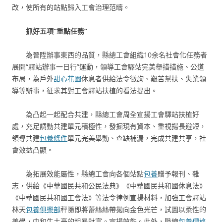
改，使所有的站點歸入工會治理范疇。
抓好五項“重點任務”
為晉陞辦事東西的品質，縣總工會組織10余名社會化任務者
展開“驛站辦事一日行”運動，領導工會驛站完美舉措措施、公道
布局，為戶外
甜心花園
休息者供給法令徵詢、艱苦幫扶、失業領
導等辦事，征求其對工會驛站扶植的看法提出。
為凸起一起配合共建，縣總工會周全宣揚工會驛站扶植好
處，充足調動共建單元積極性，發掘現有資本、重視揚長避短，
領導共建
包養條件
單元完美舉動、查缺補漏，完成共建共享，社
會效益凸顯。
為拓展效能屬性，縣總工會向各個站點
包養
贈予報刊、雜
志，供給《中華國民共和公民法典》《中華國民共和國休息法》
《中華國民共和國工會法》等法令律例宣揚材料，加強工會驛站
林天
包養俱樂部
秤隨即將蕾絲絲帶拋向金色光芒，試圖以柔性的
美學，中和牛土豪的粗暴財富。宣揚效能。此外，縣總
包養價格