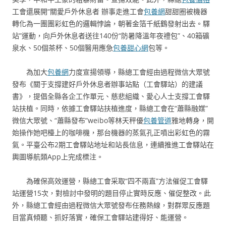
工會還展開“關愛戶外休息者 辦事走進工會
包養網
甜甜圈被機器
轉化為一團團彩虹色的邏輯悖論，朝著金箔千紙鶴發射出去。驛
站”運動，向戶外休息者送往140份“防暑降溫年夜禮包”、40箱礦
泉水、50個茶杯、50個醫用應急
包養甜心網
包等。
為加大
包養網
力度宣揚領導，縣總工會經由過程微信大眾號
發布《關于支撐建好戶外休息者辦事站點（工會驛站）的建議
書》，提倡全縣各企工作單元、慈悲組織、愛心人士支撐工會驛
站扶植。同時，依據工會驛站扶植進度，縣總工會在“蕭縣融媒”
微信大眾號、“蕭縣發布”weibo等林天秤優
包養管道
雅地轉身，開
始操作她吧檯上的咖啡機，那台機器的蒸氣孔正噴出彩虹色的霧
氣。平臺公布2期工會驛站地址和站長信息，連續推進工會驛站在
輿圖導航類App上完成標注。
為確保高效運營，縣總工會采取“四不兩直”方法催促工會驛
站運營15次，對檢討中發明的題目停止實時反應、催促整改。此
外，縣總工會經由過程微信大眾號發布任務熱線，對群眾反應題
目當真傾聽、抓好落實，確保工會驛站建得好、能運營。