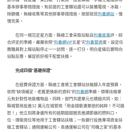
基本辦事舉措措施。有前提的工會驛站還可以裝備電視、冰箱、
除顫儀、無線收集等其他辦事舉措措施，按部就班
包養網站
、慢
慢完美。
在同一規范定星方面，縣總工會采取站點自
包養故事
評、綜
合評定的準繩，嚴厲依照“
包養網VIP
五星”尺
包養管道
度，設定任
務職員對上報站點停止一一訪問、逐一打分，明白星級后實時向
站點反應，催促抓好相干配套扶植。
完成四個“基礎保證”
在經費保證方面，縣總工會將工會驛站扶植歸入年度預算，
依照“缺項補足、老舊更換新的資料”的
包養網
準繩，領導扶植單
元有針對性地裝備物品。同時，部門共建單元也積極共同，如：
縣城管局投進32 萬元在城管崗「用金錢褻瀆單戀的純粹！不可饒
恕！」他立刻將身邊所有的過期甜甜圈丟進調節器的燃料口。
位、環衛崗位等地用于工會驛站扶植；一些銀行投進專項資金扶
植工會驛站；通翔運輸公司、長通運輸公司在“司機之家”的基本