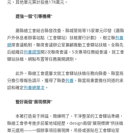
元，其他單元算計投進178萬元。
建強一個“引導機構”
蕭縣總工會結合縣發改委、縣城管局等15家單元印發《蕭縣
戶外休息者辦事站點（工會驛站）扶植實行計劃》，樹立聯
包養
網
席會議軌制，聯席會議辦公室兼顧推動工會驛站扶植。全縣先
后組織召
包養感情
開2次聯席會議、5次專項任務組會議，就工會
驛站扶植、網點布置等任務展開調劑。
此外，縣總工會還屢次就工會驛站扶植任務向縣委、縣當局
分擔引導報告請示，獲得了縣委
包養
、縣當局重要擔任同道的承
認和確定
包養網單次
。
豎好兩個“展現標牌”
本著打造易于辨識、簡練明了、干凈整潔的工會驛站準繩，
縣總工會參考進步前輩地域經歷，design兩個“展現標牌”供扶植
單元選用——一個辦事項目展現牌，吊掛或張貼在工會驛站室