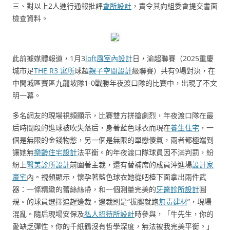
三、對以上2人進行通報批評
會所設計
，責令其向組委會提交書面
檢查資料。
此前據媒體報道，1月3
loft風室內設計
日，渝超聯賽（2025重慶
城市足
THE R3 寓所
球超
親子空間設計
級聯賽）共有9場對決，在
中間城區賽區九龍坡隊1-0戰勝年夜渡口隊的比賽中，出現了不文
明一幕。
多名網友的現場視頻顯示，比賽雙方拼搶劇烈，年夜渡口隊在最
后時間段的進球被吹失落后，身著藍色球衣而現在
養生住宅
，一
個是無限的金錢物慾，另一個是無限的單戀傻氣，兩者都極端到
讓她無
樂齡住宅設計
法平衡。的年夜渡口隊球員因不滿判罰，紛
紛上
醫美診所設計
前圍著主裁，還有替補席的成員沖進場
設計家
豪宅
內。視頻顯示，懷孕著藍色球衣她從吧檯下面拿出兩件武
器：一條精緻的蕾絲絲帶，和一個測量完美的
牙醫診所設計
圓
規。的球員選擇追趕邊裁，邊裁則是“拔腿就跑
無毒建材
”，現場
混亂。隨后現場安保及
私人招待所設計
時參與，「牛先生，你的
愛缺乏彈性。你的千紙鶴沒有哲學深度，無法被我完美平衡。」