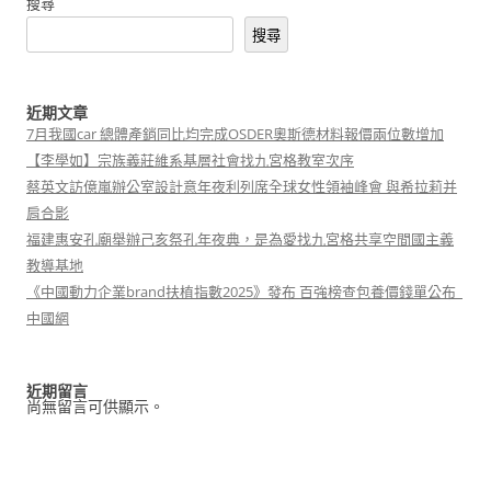
搜尋
搜尋
近期文章
7月我國car 總體產銷同比均完成OSDER奧斯德材料報價兩位數增加
【李學如】宗族義莊維系基層社會找九宮格教室次序
蔡英文訪億嵐辦公室設計意年夜利列席全球女性領袖峰會 與希拉莉并
肩合影
福建惠安孔廟舉辦己亥祭孔年夜典，是為愛找九宮格共享空間國主義
教導基地
《中國動力企業brand扶植指數2025》發布 百強榜查包養價錢單公布_
中國網
近期留言
尚無留言可供顯示。