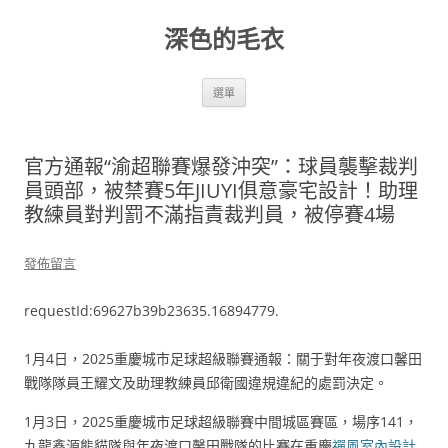
跳
至
深色的毛衣
主
要
內
容
選單
官方通報“渝超聯賽爆發沖突”：球員襲擊裁判
員頭部，被禁賽5年JIUYI俱意豪宅設計！助理
教練員對判罰不滿指責裁判員，被停賽4場
發佈留言
requestId:69627b39b23635.16894779.
1月4日，2025重慶城市足球超級聯賽通報：關于對年夜渡口馨田
戰隊隊員王耀文及助理教練員邱衛國違規違紀的處罰決定。
1月3日，2025重慶城市足球超級聯賽中間城區賽區，場序141，
九龍鑫源熊貓隊與年夜渡口馨田戰隊的比賽在重慶
禪風室內設計