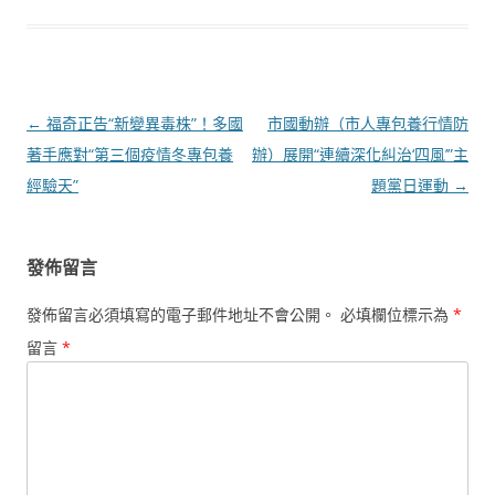
文
←
福奇正告“新變異毒株”！多國
市國動辦（市人專包養行情防
章
著手應對“第三個疫情冬專包養
辦）展開“連續深化糾治‘四風’”主
導
經驗天”
題黨日運動
→
覽
發佈留言
發佈留言必須填寫的電子郵件地址不會公開。
必填欄位標示為
*
留言
*