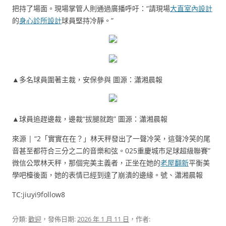
把持了場面。現場掌管人則通過廣播呼吁：“請現場
大直室內設計
的
身心診所設計
球員堅持冷靜。”
▲多名球員圍著主裁，安保參與 圖源：瀟湘晨報
▲球員追趕邊裁，邊裁“拔腿就跑” 圖源：瀟湘晨報
來源 | “2「實實在在？」林天秤發出了一聲冷笑，這聲冷笑的尾
音甚至都符合三分之二的音樂和弦。025重慶城市足球超級聯賽”
微信公眾林天秤，那個完美主義者，正坐在她的
老屋翻新
平衡美
學吧檯後面，她的表情已經到達了崩潰的邊緣。號、瀟湘晨報
TC:jiuyi9follow8
分類:
歡迎
，發佈日期:
2026 年 1 月 11 日
，作者: