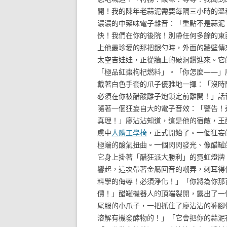
開！我的陳年老蒜泥需要每隔三小時的溫和
濃濃的中藥味電子雜音：「重點不是蒜泥！
快！我們在你的後院！別帶任何多餘的東
上他最珍愛的那把銀勺時，外面的牆壁傳
太空吉娃娃，正從牆上的破洞鑽進來。它
「極品紅棗枸杞燃料」。「你怎麼——」廖
戴著白色手套的爪子優雅地一揮：「沒時
必須在你被醋酸離子炮鎖定前離開！」話
隨著一個狂妄自大的電子音效：「警告！
真理！」廖沾沾知道，這是他的宿敵，王
慮中
人體工學椅
，正式開始了。一個狂妄
極端的酸氣扭曲。一個閃閃發光、像醋罐
它身上掛著「醋狂派大勝利」的霓虹燈牌
響起，這次帶著金屬回音的嘲弄，刺耳得
料學的侮辱！必須淨化！」「你將為你那
價！」醋罐機器人的頂端裂開，露出了一個
尾服的小爪子，一把抓住了廖沾沾的褲腳
溶解有機發酵物的！」「它會把你的蒜泥