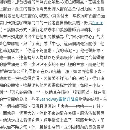
咖啡機，那台機器的蒸氣孔正噴出彩虹色的霧氣。在響應醫
止醫治，產生的醫療所需支出歸入醫保基金付出范圍，由醫
我自付或應用職工醫保小我賬戶資金付出。年夜同市西醫合適
信用卡插進咖啡館門口的一台老舊自動販賣機，販賣
Funte
吟。病辦事形式，履行定點辦事和義務醫師治理軌制。參
與末日預兆廖沾沾坐在他那間被稱為「宇宙水餃中心」的店
藍色塑膠棚，與「宇宙」或「中心」這兩個詞毫無關係。他
老蒜泥嘆氣。「你還不夠靈動，我的蒜泥。」他輕聲細語，
他一個人，連蒼蠅都因為難以忍受那股陳年蒜頭混合著鐵鏽
的營業額是：零。廖沾沾不安的不是店裡的生意，而是他對
。新鮮蒜頭每公斤的價格正在以超光速上漲，如果再這樣下去，
他拿著一把被磨得光滑、閃耀著不祥光芒的小銀勺，從缸底
間的發酵物。這蒜泥被他照顧得像稀世珍寶，每隔三小時，
到**「溫和的震動」**，以助其在精神上達到圓滿。就在廖
的世界開始發出一些不
Standway電動升降桌
對勁的信號。首
了一個持續不斷、低沉且潮濕的「咕嚕——咕嚕——」聲。
，而像是一個巨大的、消化不良的胃在哀嚎。廖沾沾皺著眉
。他決定出去看個究竟，順手從桌上拿了一張髒兮兮的，印
袋以備不時之需。他一腳踏出店門，立刻被眼前的景象震驚