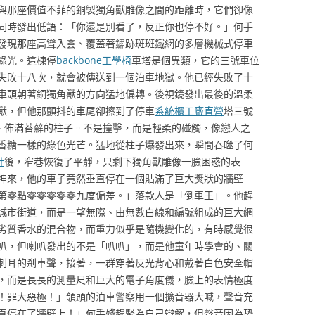
與那座價值不菲的銅製獨角獸雕像之間的距離時，它們卻像
同時發出低語：「你還是別看了，反正你也停不好。」何手
發現那座高聳入雲、覆蓋著鏽跡斑斑鐵網的多層機械式停車
綠光。這棟停
backbone工學椅
車塔是個異類，它的三號車位
失敗十八次，就會被傳送到一個泊車地獄。他已經失敗了十
車頭朝著銅獨角獸的方向猛地偏轉。後視鏡發出最後的溫柔
獸，但他那顫抖的車尾卻擦到了停車
系統櫃工廠直營
塔三號
、佈滿苔蘚的柱子。不是撞擊，而是輕柔的碰觸，像戀人之
香糖一樣的綠色光芒。猛地從柱子爆發出來，瞬間吞噬了何
計
後，窄巷恢復了平靜，只剩下獨角獸雕像一臉困惑的表
神來，他的車子竟然垂直停在一個貼滿了巨大獎狀的牆壁
第零點零零零零零九度偏差。」落款人是「倒車王」。他趕
城市街道，而是一望無際、由無數白線和編號組成的巨大網
劣質香水的混合物，而重力似乎是隨機變化的，有時感覺很
叭，但喇叭發出的不是「叭叭」，而是他童年時學會的、關
刺耳的剎車聲，接著，一群穿著反光背心和戴著白色安全帽
，而是長長的測量尺和巨大的電子角度儀，臉上的表情極度
！罪大惡極！」領頭的泊車警察用一個擴音器大喊，聲音充
直停在了牆壁上！」何手殘趕緊為自己辯解，但聲音因為恐