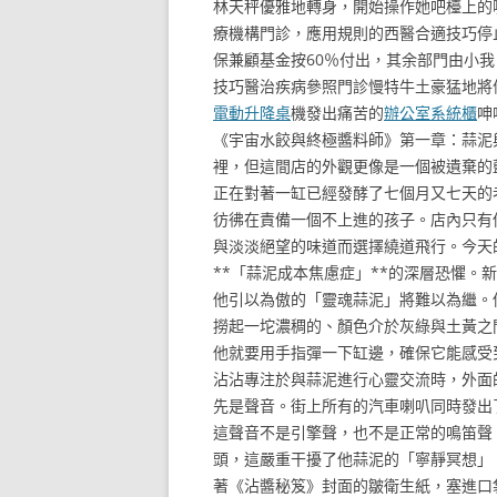
林天秤優雅地轉身，開始操作她吧檯上的
療機構門診，應用規則的西醫合適技巧停
保兼顧基金按60％付出，其余部門由小
技巧醫治疾病參照門診慢特牛土豪猛地將
電動升降桌
機發出痛苦的
辦公室系統櫃
呻
《宇宙水餃與終極醬料師》第一章：蒜泥
裡，但這間店的外觀更像是一個被遺棄的
正在對著一缸已經發酵了七個月又七天的
彷彿在責備一個不上進的孩子。店內只有
與淡淡絕望的味道而選擇繞道飛行。今天
**「蒜泥成本焦慮症」**的深層恐懼
他引以為傲的「靈魂蒜泥」將難以為繼。
撈起一坨濃稠的、顏色介於灰綠與土黃之
他就要用手指彈一下缸邊，確保它能感受
沾沾專注於與蒜泥進行心靈交流時，外面
先是聲音。街上所有的汽車喇叭同時發出
這聲音不是引擎聲，也不是正常的鳴笛聲
頭，這嚴重干擾了他蒜泥的「寧靜冥想」
著《沾醬秘笈》封面的皺衛生紙，塞進口