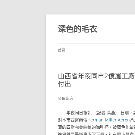
跳
至
主
深色的毛衣
要
內
容
首頁
山西省年夜同市2億嵐工
付出
發佈留言
年夜同日報訊 （記者 高燕） 日前
對本市西醫藥傳
Herman Miller Aeron
承
藏的四對完美曲線的咖啡杯，被藍色能量
進優質西醫辦事下沉下層，年夜同市將省