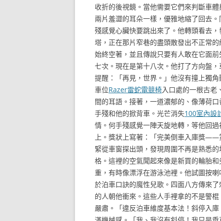
收折的後視鏡。當他需要它們來判斷車體
兩片羞澀的耳朵一樣，優雅地縮了回去。
殘感覺心臟快要跳出來了。他轉頭看去，
塔，正在那片窄巷的盡頭散發出不正常的
始終空著，並且傳說只要有人敢在它面前
七次。現在是第十八次。他打了方向盤，
提醒：「再見，世界。」他沒有撞上獨角
車位
Razer雷蛇電競椅
入口處的一根古老
間的耳語。接著，一道濃郁的、像薄荷口
手殘和他的掀背車。光芒消失
100室內設
情。何手殘感覺一陣天旋地轉，等他回過
上。獎狀上寫著：「完美倒車入庫獎——
緊從車窗探出頭，發現周圍不再是熟悉的
格。這裡的空氣聞起來像是新買的輪胎和
重，有時像漂浮在游泳池裡。他試圖按喇
於泊車口訣的魔性兒歌。四面八方傳來了
的人朝他衝來。這些人手裡拿的不是警棍
嚴肅。「違反泊車維度基本法！斜停入庫
滿機械感。「我、我沒有斜停！我只是垂