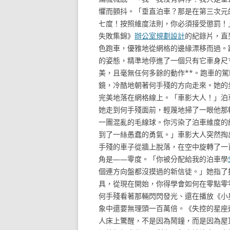
懼而顫抖。「垂直泊車？那是在第三次元
七度！按照維度法則，你必須接受懲罰！
失敗集錦》
辦公室規劃設計
的紀錄片，直
色跑車，優雅地從網格的邊緣漂移而過。
的姿態，精準地停進了一個只有它車身尺
美，且毫無任何多餘的動作**。跑車的
鏡，冷酷地朝著何手殘的方向走來。她的
完美地落在網格線上。「車影大人！」泊
她走到何手殘面前，輕蔑地掃了一眼他那
一團混亂的毛線球。你污染了泊車維度的
到了一絲愚蠢的勇氣。」車影大人突然掏
手殘的車子從牆上脫落，在空中旋轉了一
角是——零度。「你被分配給我的泊車學
個連方向盤都沒摸過的新信徒。」她指了
具，從現在開始，你得學會如何在零點零
何手殘看著那輛閃閃發光、還在播放《小
象中還要無理頭一百萬倍。《失控的星座
人床上驚醒，不是因為鬧鐘，而是因為屋