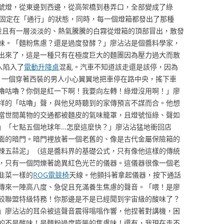
號燈，從東邊到西邊，從高架橋到巷弄口，全部變成了綠
固定在「通行」的狀態，同時，每一個燈箱都發出了那種
並且有一層淡淡的、熱氣騰騰的白霧從燈箱的頂部冒出，散發
味。「麵粉焦慮？還是過度發酵？」廖沾沾是個醬料學家，
出來了，這是一種只有在極度巨大的麵團因為壓力過大而散
人陷入了
電動升降桌
混亂。汽車不知道該走還是該停，因為
。一個穿著西裝的男人小心翼翼地把車停在路中央，搖下車
嚕咕嚕？你倒是紅一下啊！我要向左轉！綠燈沒用啊！」廖
祥的「咕嚕」聲，與他兒時聽到的家傳預言不謀而合。他想
當世間萬物的交通都被麵皮的氣味籠罩，且燈號恒綠、聲如
」「七點五個地球年…怎麼這麼快？」廖沾沾猛地衝回店
面的暗門。暗門裡放著一個老舊的、像是古代金屬保險箱的
辣五蒜泥」（這是醬料界的基礎公式，只有像他這樣的傳統
，只有一個閃爍著詭異紅色光芒的儀器。這儀器很像一個老
韭菜一樣的
ROG電競椅
天線。他顫抖著拿起儀器，按下通話
傳來一陣高八度、急促且充滿養生焦慮的聲音。「喂！是廖
宙水餃聯盟特級特務！你那邊是不是已經聞到宇宙級的酸味了？
」廖沾沾的耳朵被這聲音震得嗡嗡作響，他捏著對講機，困
的不是酸味！是麵粉過度膨脹的焦慮味！還有，我現在走不