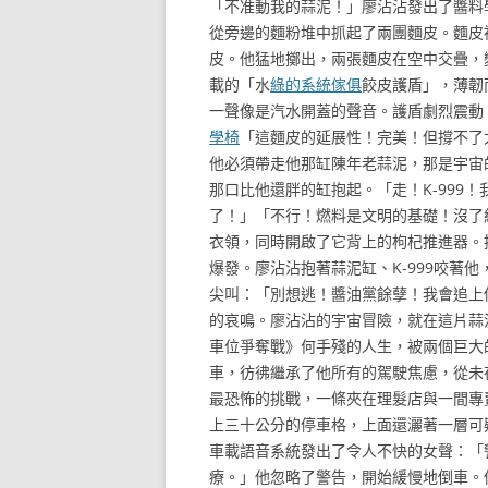
「不准動我的蒜泥！」廖沾沾發出了醬料
從旁邊的麵粉堆中抓起了兩團麵皮。麵皮
皮。他猛地擲出，兩張麵皮在空中交疊，
載的「水
綠的系統傢俱
餃皮護盾」，薄韌
一聲像是汽水開蓋的聲音。護盾劇烈震動
學椅
「這麵皮的延展性！完美！但撐不了太
他必須帶走他那缸陳年老蒜泥，那是宇宙
那口比他還胖的缸抱起。「走！K-999！
了！」「不行！燃料是文明的基礎！沒了
衣領，同時開啟了它背上的枸杞推進器。
爆發。廖沾沾抱著蒜泥缸、K-999咬著
尖叫：「別想逃！醬油黨餘孽！我會追上
的哀鳴。廖沾沾的宇宙冒險，就在這片蒜
車位爭奪戰》何手殘的人生，被兩個巨大
車，彷彿繼承了他所有的駕駛焦慮，從未
最恐怖的挑戰，一條夾在理髮店與一間專
上三十公分的停車格，上面還灑著一層可
車載語音系統發出了令人不快的女聲：「
療。」他忽略了警告，開始緩慢地倒車。