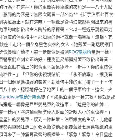
的行為，在這裡，你的車體與停車線的夾角是——八十九點
」懲罰的內容是：無限次觀看一部名為**《新手泊車七百次
到哭泣為止。就在這時，一輛像是從科幻電影裡開出來的黑
跑車的輪胎發出令人陶醉的摩擦聲，它以一種近乎蔑視重力
寸寬度的停車格中。那泊車的過程就像一場舞蹈，流暢、完
駕駛座上走出一個全身黑色皮衣的女人，她戴著一副透明護目
步伐優雅而精準，每一步都像是被測
ROG電競椅
量過一樣，
車警察們立刻立正站好，連測量尺都顫抖著不敢發出聲音。
輛垂直貼在牆上的掀背車，語氣冰冷。「新手，你的車技像
純粹性。」「但你的後視鏡貼紙——『永不放棄』，讓我看
出一個像是遙控器的裝置，對著何手殘的車子按了一下。何
百八十度，穩穩地停在了地面上的一個停車格中。這次，夾
Standway電動升降桌
徒了。如果泊車是一種宗教，你就是那
指旁邊一輛像是巨型嬰兒車的改造車：「這是你的訓練工
零一秒內，將這輛車精準停入對面的針眼大小的車位裡。」
星星》的嬰兒車，感到一陣眩暈。泊車維度的生活，比他想
運勢與單戀狂想曲》張水瓶從他那張覆蓋著七層舊報紙的單
頂傳來了一陣震耳欲聾的廣播聲。「緊急！緊急！今日星座