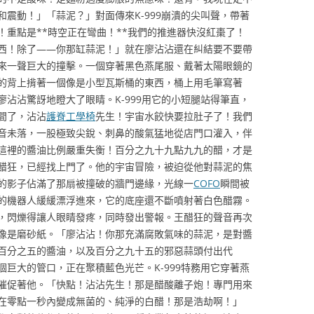
震動！」「蒜泥？」對面傳來K-999崩潰的尖叫聲，帶著
重點是**時空正在彎曲！**我們的推進器快沒紅棗了！
西！除了——你那缸蒜泥！」就在廖沾沾還在糾結要不要帶
來一聲巨大的撞擊。一個穿著黑色燕尾服、戴著太陽眼鏡的
的背上揹著一個像是小型瓦斯桶的東西，桶上用毛筆寫著
沾沾驚訝地瞪大了眼睛。K-999用它的小短腿站得筆直，
間了，沾沾
護脊工學椅
先生！宇宙水餃快要拉肚子了！我們
音未落，一股極致尖銳、刺鼻的酸氣猛地從店門口灌入，伴
這裡的醬油比例嚴重失衡！百分之九十九點九九的醋，才是
醋狂，已經找上門了。他的宇宙冒險，被迫從他對蒜泥的焦
的影子佔滿了那扇被撞破的牆門邊緣，光線一
COFO
瞬間被
的機器人緩緩漂浮進來，它的底座還不斷噴射著白色醋霧。
，閃爍得讓人眼睛發疼，同時發出警報。王醋狂的聲音再次
像是磨砂紙。「廖沾沾！你那充滿腐敗氣味的蒜泥，是對醬
百分之五的醬油，以及百分之九十五的邪惡蒜頭付出代
巨大的管口，正在聚積藍色光芒。K-999特務用它穿著燕
催促著他。「快點！沾沾先生！那是醋酸離子炮！專門用來
在零點一秒內變成無菌的、純淨的白醋！那是浩劫啊！」