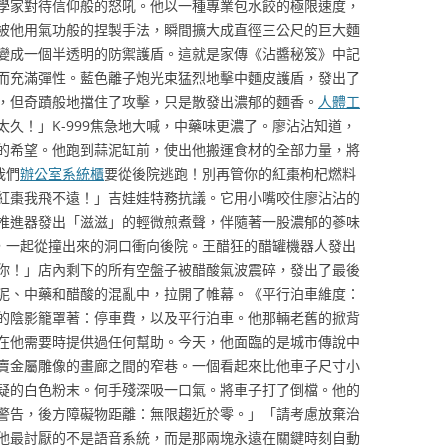
學家對待信仰般的怒吼。他以一種專業包水餃的極限速度，
被他用氣功般的捏製手法，瞬間擴大成直徑三公尺的巨大麵
變成一個半透明的防禦護盾。這就是家傳《沾醬秘笈》中記
而充滿彈性。藍色離子炮光束猛烈地擊中麵皮護盾，發出了
，但奇蹟般地擋住了攻擊，只是散發出濃郁的麵香。
人體工
久！」K-999焦急地大喊，中藥味更濃了。廖沾沾知道，
的希望。他跑到蒜泥缸前，使出他搬運食材的全部力量，將
我們
辦公室系統櫃
要從後院逃跑！別再管你的紅棗枸杞燃料
紅棗我飛不遠！」吉娃娃特務抗議。它用小嘴咬住廖沾沾的
推進器發出「滋滋」的輕微煎煮聲，伴隨著一股濃郁的蔘味
他，一起從撞出來的洞口衝向後院。王醋狂的醋罐機器人發出
你！」店內剩下的所有空盤子被醋酸氣波震碎，發出了最後
泥、中藥和醋酸的混亂中，拉開了帷幕。《平行泊車維度：
的陰影籠罩著：停車費，以及平行泊車。他那輛老舊的掀背
在他需要時提供過任何幫助。今天，他面臨的是城市傳說中
賣金屬雕像的畫廊之間的窄巷。一個看起來比他車子尺寸小
疑的白色粉末。何手殘深吸一口氣。將車子打了倒檔。他的
警告，後方障礙物距離：無限趨近於零。」「請考慮放棄治
他最討厭的不是語音系統，而是那兩塊永遠在關鍵時刻自動