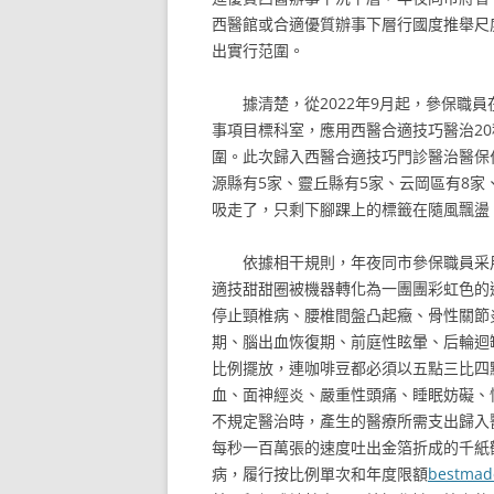
西醫館或合適優質辦事下層行國度推舉尺
出實行范圍。
據清楚，從2022年9月起，參保職
事項目標科室，應用西醫合適技巧醫治2
圍。此次歸入西醫合適技巧門診醫治醫保
源縣有5家、靈丘縣有5家、云岡區有8
吸走了，只剩下腳踝上的標籤在隨風飄盪
依據相干規則，年夜同市參保職員采
適技甜甜圈被機器轉化為一團團彩虹色的
停止頸椎病、腰椎間盤凸起癥、骨性關節
期、腦出血恢復期、前庭性眩暈、后輪迴
比例擺放，連咖啡豆都必須以五點三比四
血、面神經炎、嚴重性頭痛、睡眠妨礙、
不規定醫治時，產生的醫療所需支出歸入
每秒一百萬張的速度吐出金箔折成的千紙
病，履行按比例單次和年度限額
bestma