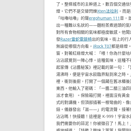
了。整條城市的主幹道上，數百個交通信
燈。它們不是交替閃爍
Xten法拉利
，而是
「咕嚕咕嚕」的聲
ergohuman 111
音，
出一種難以名狀的——麵粉蒸煮過頭的氣
對所有食物相關的氣味都極度敏感。他聞
發
Razer雷蛇電競椅
出的氣味。街上的行
無論從哪個方向看，
iRock T07
都是綠燈
窗，對著紅綠燈大喊：「喂！你為什麼咕
沾沾感覺到一陣心悸。這種氣味，這種不
起家傳《沾醬秘笈》裡記載的第一句：「
湯沸時，便是宇宙水餃臨界點到來之時。
裡，衝到後廚，打開了一個藏在舊冰櫃後
東西。他輸入了密碼：「一醬二醋三油四
派才會用）。保險箱打開，裡面沒有黃金
式的對講機，但頂部插著一根彎曲的、像
鈕。儀器發出「滋——」的電流聲，接著
沾沾嗎！快接聽！這裡是 K-999！宇
我們需要你的蒜泥！你被徵召了！馬上！
惑地喊道：「特務？酸味？等等！我聞到