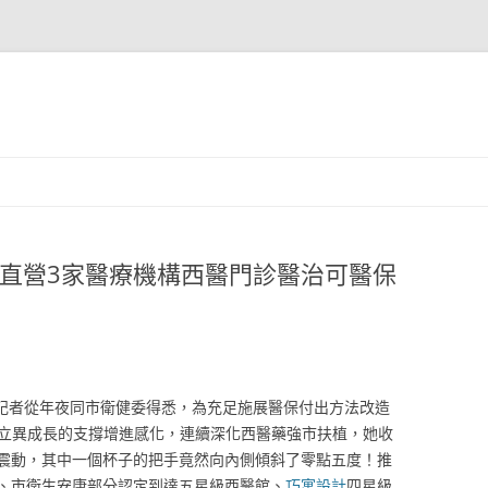
廠直營3家醫療機構西醫門診醫治可醫保
，記者從年夜同市衛健委得悉，為充足施展醫保付出方法改造
立異成長的支撐增進感化，連續深化西醫藥強市扶植，她收
震動，其中一個杯子的把手竟然向內側傾斜了零點五度！推
、市衛生安康部分認定到達五星級西醫館、
巧寓設計
四星級