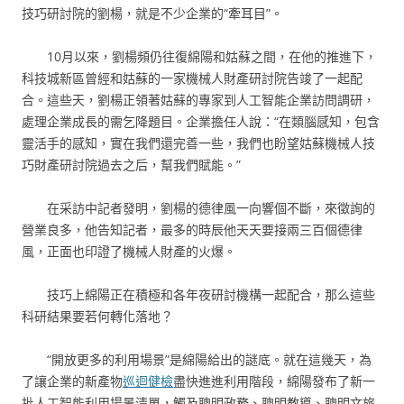
技巧研討院的劉楊，就是不少企業的“牽耳目”。
10月以來，劉楊頻仍往復綿陽和姑蘇之間，在他的推進下，
科技城新區曾經和姑蘇的一家機械人財產研討院告竣了一起配
合。這些天，劉楊正領著姑蘇的專家到人工智能企業訪問調研，
處理企業成長的需乞降題目。企業擔任人說：“在類腦感知，包含
靈活手的感知，實在我們還完善一些，我們也盼望姑蘇機械人技
巧財產研討院過去之后，幫我們賦能。”
在采訪中記者發明，劉楊的德律風一向響個不斷，來徵詢的
營業良多，他告知記者，最多的時辰他天天要接兩三百個德律
風，正面也印證了機械人財產的火爆。
技巧上綿陽正在積極和各年夜研討機構一起配合，那么這些
科研結果要若何轉化落地？
“開放更多的利用場景”是綿陽給出的謎底。就在這幾天，為
了讓企業的新產物
巡迴健檢
盡快進進利用階段，綿陽發布了新一
批人工智能利用場景清單，觸及聰明政務、聰明教導、聰明文旅