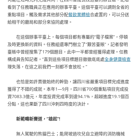
看到了任務職員正在應用的辦事平臺。這個平臺可以調劑全省的
重點項目，觸及需求其他部分配
餐飲業體檢
合處置的，可以分送
給相干的廳局和部分來協同處理。
在這個辦事平臺上，每個項目都有專屬的“電子檔案”，停頓
及時更換新的資料。任務組還專門樹立了“艱苦臺賬”，記者發明
臺賬中曾經搜集了179個題目，此中一半都曾經獲得處理。任務
構成員告知記者，“直到這些項目標題目徹徹底底處
全身健康檢查
理失落，在這之前我們一刻都不會放松。”
也恰是如許貫徹始終的幹勁，讓四川省嚴重項目標完成進度
獲得了不錯的成就。本年1—9月，四川省700個重點項目完成投
資7083.3億元，年度投資完成率到達94.1%，超越進度19.1個百
分點，這也果斷了四川沖刺四時度的決計。
新範疇新賽道，“雄起”!
無人駕駛的熊貓巴士；能爬坡過坎兒自立避障的消防機械