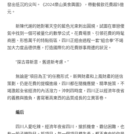
發出低沉的尖叫。《2024樂山美食輿圖》，帶動餐飲花費超5億
元。
新陳代謝的她對著天空的藍色光束刺出圓規，試圖在單戀傻
氣中找到一個可被量化的數學公式。花費場景、引領花費的時髦
商圈、形態萬千的特點街區，四川正經由過程一套“組合拳”不竭
加大力度品德供應，打造國際化的花費辦事周遭的狀況。
“探古尋新意，舊道新考慮。”
無論是“項目為王”的任務形式，新興財產和上風財產的迷信
策劃，仍是花費的提檔進級，四川都在隨機應變、精準施策，不
竭激起全省經濟的內活潑力。沖刺四時度，四川正以經濟年夜省
的義務與擔負，書寫著高東西的品質成長的立異答卷。
編后
四川人愛吃辣。經濟年夜省四川，搶抓機會、霸佔困難，也
有一股子辣勁兒。抓項目，每一個項目標生長，都不會由於你是