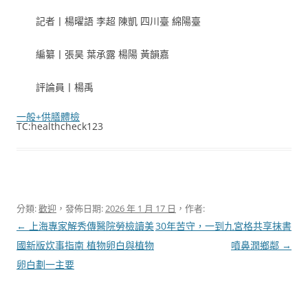
記者丨楊曜語 李超 陳凱 四川臺 綿陽臺
編纂丨張昊 葉承露 楊陽 黃韻嘉
評論員丨楊禹
一般+供膳體檢
TC:healthcheck123
分類:
歡迎
，發佈日期:
2026 年 1 月 17 日
，作者:
文
←
上海專家解秀傳醫院勞檢讀美
30年苦守，一到九宮格共享抹書
章
國新版炊事指南 植物卵白與植物
噴鼻潤鄉鄰
→
導
卵白劃一主要
覽