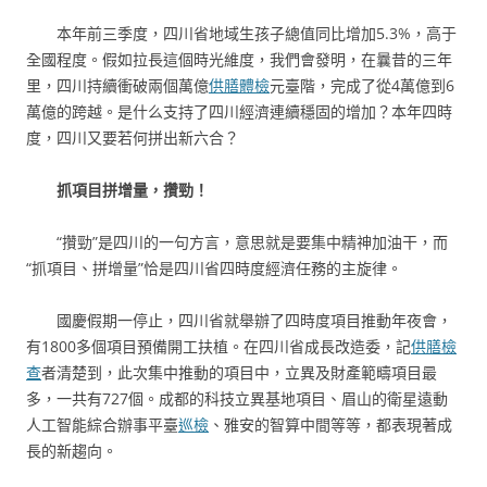
本年前三季度，四川省地域生孩子總值同比增加5.3%，高于
全國程度。假如拉長這個時光維度，我們會發明，在曩昔的三年
里，四川持續衝破兩個萬億
供膳體檢
元臺階，完成了從4萬億到6
萬億的跨越。是什么支持了四川經濟連續穩固的增加？本年四時
度，四川又要若何拼出新六合？
抓項目拼增量，攢勁！
“攢勁”是四川的一句方言，意思就是要集中精神加油干，而
“抓項目、拼增量”恰是四川省四時度經濟任務的主旋律。
國慶假期一停止，四川省就舉辦了四時度項目推動年夜會，
有1800多個項目預備開工扶植。在四川省成長改造委，記
供膳檢
查
者清楚到，此次集中推動的項目中，立異及財產範疇項目最
多，一共有727個。成都的科技立異基地項目、眉山的衛星遠動
人工智能綜合辦事平臺
巡檢
、雅安的智算中間等等，都表現著成
長的新趨向。