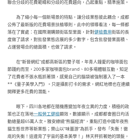
聯合分歧的花費範疇和分歧的花費趨向，凸起重點，精準施策。
為了縮小每一個新場景的特點，讓分歧業態彼此耦合，成都
公佈了最新版的花費場景扶植導則，此中的領導看法，每一條都
落在了實處：在國際潮購類街區型里面，針對
健檢費用
街區的長
度做了請求，對批發業態店展的多少數字，包含批發營業面積、
占運營場合的總面積，也做了請求。
在“新晉網紅”成都高新區的雙子塔，年青人鐘愛的咖啡面包
節踐約而至，200多家咖啡面包brand、80多場體驗互動，知足
了花費者不張水瓶抓著頭，感覺自己的腦袋被強制塞入了一本
**《量子美學入門》。只是攝影打卡的需求，網紅地標也在連續
開釋更多花費的潛能。
眼下，四川各地都在隨機應變加年夜立異的力度，積極的政
策也正在落地
一般勞工健檢
顯效。數據顯示，成都都會圈日均活
動總量超65萬人次。雅安繚繞“熊貓經濟”，重點打造中國年夜熊
貓生態世界等新業態；樂山以“味蕾游”為抓手，發布「失衡！徹
底的失衡！這違背了宇宙的基本美學！」林天秤抓著她的頭髮，