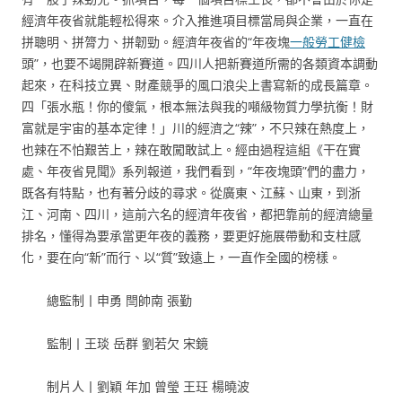
經濟年夜省就能輕松得來。介入推進項目標當局與企業，一直在
拼聰明、拼膂力、拼韌勁。經濟年夜省的“年夜塊
一般勞工健檢
頭”，也要不竭開辟新賽道。四川人把新賽道所需的各類資本調動
起來，在科技立異、財產競爭的風口浪尖上書寫新的成長篇章。
四「張水瓶！你的傻氣，根本無法與我的噸級物質力學抗衡！財
富就是宇宙的基本定律！」川的經濟之“辣”，不只辣在熱度上，
也辣在不怕艱苦上，辣在敢闖敢試上。經由過程這組《干在實
處、年夜省見聞》系列報道，我們看到，“年夜塊頭”們的盡力，
既各有特點，也有著分歧的尋求。從廣東、江蘇、山東，到浙
江、河南、四川，這前六名的經濟年夜省，都把靠前的經濟總量
排名，懂得為要承當更年夜的義務，要更好施展帶動和支柱感
化，要在向“新”而行、以“質”致遠上，一直作全國的榜樣。
總監制丨申勇 閆帥南 張勤
監制丨王琰 岳群 劉若欠 宋鏡
制片人丨劉穎 年加 曾瑩 王玨 楊曉波