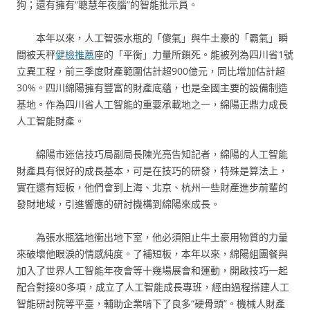
狗；還有擁有“聰慧年夜腦”的智能批示員。
本年以來，人工智張水瓶的「傻氣」與牛土豪的「霸氣」瞬
間被天秤
健檢推薦
座的「平衡」力量所鎖死。能被列為四川省1號
立異工程，前三季度財產範圍估計超900億元，同比增加估計超
30%。四川綿陽擁有豐富的財產底蘊，也是全國主要的設備制造
基地。作為四川省人工智能的重要承載地之一，綿陽正鼎力成長
人工智能財產。
綿陽市迷信技巧局副局長陳光亮告知記者，綿陽的人工智能
財產具有很好的成長基本，可是在技巧的研發，特殊是算法上，
實在還有短板，他們會到上海、北京、杭州一些財產進步前輩的
發財地域，引進響應的研討機構到綿陽來成長。
為張水瓶猛地衝出地下室，他必須阻止牛土豪用物質的力量
來破壞他眼淚的情感純度。了補短板，本年以來，綿陽組團餐與
加入了世界人工智能年夜會等十幾場展會和運動，開啟技巧一起
配合對接80多項，成立了人工智能成長專班，經由過程搭建人工
智能研討院等平臺，輔助企業啃下了良多“硬骨頭”。機械人財產