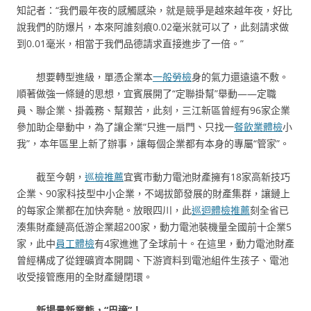
知記者：“我們最年夜的感觸感染，就是競爭是越來越年夜，好比
說我們的防爆片，本來阿誰刻痕0.02毫米就可以了，此刻請求做
到0.01毫米，相當于我們品德請求直接進步了一倍。”
想要轉型進級，單憑企業本
一般勞檢
身的氣力還遠遠不敷。
順著做強一條鏈的思想，宜賓展開了“定聯掛幫”舉動——定職
員、聯企業、掛義務、幫艱苦，此刻，三江新區曾經有96家企業
參加助企舉動中，為了讓企業“只進一扇門、只找一
餐飲業體檢
小
我”，本年區里上新了辦事，讓每個企業都有本身的專屬“管家”。
截至今朝，
巡檢推薦
宜賓市動力電池財產擁有18家高新技巧
企業、90家科技型中小企業，不竭拔節發展的財產集群，讓鏈上
的每家企業都在加快奔馳。放眼四川，此
巡迴體檢推薦
刻全省已
湊集財產鏈高低游企業超200家，動力電池裝機量全國前十企業5
家，此中
員工體檢
有4家進進了全球前十。在這里，動力電池財產
曾經構成了從鋰礦資本開闢、下游資料到電池組件生孩子、電池
收受接管應用的全財產鏈閉環。
新場景新業態，“巴適”！