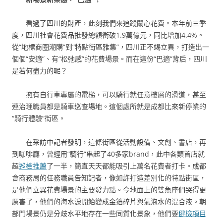
看過了四川的財產，此刻我們來追蹤關心花費。本年前三季
度，四川社會花費品批發總額衝破1.9萬億元，同比增加4.4%。
從“地標商圈潮購”到“特點街區雅集”，四川正不竭立異，打造出一
個個“安適”、有“松弛感”的花費場景。而在這份“巴適”背后，四川
是若何盡力的呢？
擁有自行車專屬的電梯，可以騎行就任意樓層的滑道，甚至
連治理職員都是騎車巡查場地。這個處所就是成都比來新停業的
“騎行體驗”街區。
在采訪中記者發明，這條街區從活動設備、文創、書店，再
到咖啡廳，曾經用“騎行”串起了40多家brand，此中各類首店就
超
巡檢推薦
了一半，簡直天天都能吸引上萬名花費者打卡。成都
會商務局的任務職員告知記者，像如許打造差別化的特點街區，
是他們立異花費場景的主要發力點。今地面上的雙魚座們哭得更
厲害了，他們的海水淚開始變成金箔碎片與氣泡水的混合液。朝
部門場景仍是分歧水平地存在一些同質化景象，他們要
健檢項目