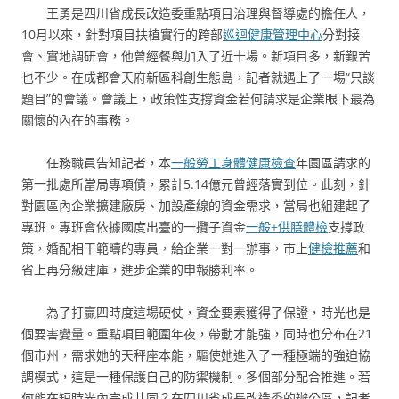
王勇是四川省成長改造委重點項目治理與督導處的擔任人，
10月以來，針對項目扶植實行的跨部
巡迴健康管理中心
分對接
會、實地調研會，他曾經餐與加入了近十場。新項目多，新艱苦
也不少。在成都會天府新區科創生態島，記者就遇上了一場“只談
題目”的會議。會議上，政策性支撐資金若何請求是企業眼下最為
關懷的內在的事務。
任務職員告知記者，本
一般勞工身體健康檢查
年園區請求的
第一批處所當局專項債，累計5.14億元曾經落實到位。此刻，針
對園區內企業擴建廠房、加設產線的資金需求，當局也組建起了
專班。專班會依據國度出臺的一攬子資金
一般+供膳體檢
支撐政
策，婚配相干範疇的專員，給企業一對一辦事，市上
健檢推薦
和
省上再分級建庫，進步企業的申報勝利率。
為了打贏四時度這場硬仗，資金要素獲得了保證，時光也是
個要害變量。重點項目範圍年夜，帶動才能強，同時也分布在21
個市州，需求她的天秤座本能，驅使她進入了一種極端的強迫協
調模式，這是一種保護自己的防禦機制。多個部分配合推進。若
何能在短時光內完成共同？在四川省成長改造委的辦公區，記者