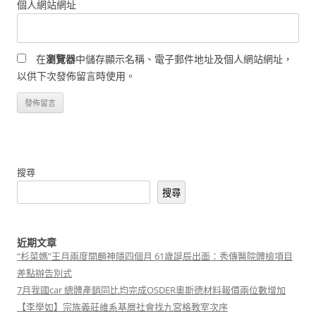
個人網站網址
在
瀏覽器
中儲存顯示名稱、電子郵件地址及個人網站網址，
以供下次發佈留言時使用。
搜尋
搜尋
近期文章
“杉菜媽”王月兩度開顱神隱四個月 61歲誕辰出面：秀傳醫院體檢項目
差點辦告別式
7月我國car 總體產銷同比均完成OSDER奧斯德材料報價兩位數增加
【李學如】宗族義莊維系基層社會找九宮格教室次序