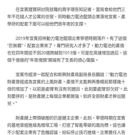
在宜賓鋰寶研討院就職的周宇環告知記者，當局會給他們三
年不花錢人才公寓的住宿，同時動力電池龍頭企業落地宜賓，產
學研的配套下面可以給他們很年夜的支撐。
2019年宜賓招哄動力電池龍頭企業寧德時期落戶。有了這個
“巨無霸”，配套企業來了，專門研究人才多了，動力電池的產值
也在四年間從不到20億跨越到1013億。可是在高速增加過后，這
個千億級的“年夜塊頭”開端有了生長的煩心傷腦。
宜賓市經濟一起配合和新興財產局副局長岳鵬說：“動力電池
財產曾經成為宜賓的上風財產，產值不太能夠再像疇前那樣幾十
倍的增加了，以前是處理‘有沒有’的題目，此刻要處理‘好欠好’。此
刻要拼的，是財產鏈上每個企業都做強，如許全部財產才幹出圈
兒。”
財產鏈上帶頭破圈的仍是鏈主企業，此刻，寧德時期在宜賓
的基地曾經進級為燈塔工場，打造了智能零碳的風向標。這也讓
不少配套企業有了危機認識，紛紜停止技巧進級。企業擔任人告