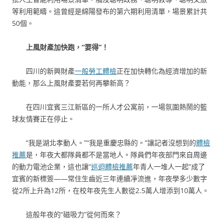
等利用範疇。這曾經是綿陽發布的第六期利用清單，場景累計共
50個。
上風財產加快跑，“要得”！
四川的新興財產
一般勞工體檢
正在加快轉化為經濟增加的新
動能，那么上風財產要若何再攀新高？
在四川宜賓三江新區的一所人才公寓前，一場氛圍熱鬧的籃
球友情賽正在停止。
“我是湖北孝動人。”“我是重慶忠縣的。”讓記者沒想到的
體檢
推薦
是，年夜大都隊員都不是當地人。隊員們年夜部門來自周邊
的動力電池企業，這也讓“
巡迴體檢推薦
年青人一堆人一起”成了
宜賓的新標簽——常住生齒近三年連續凈流進，年夜學多少數字
從2所上升為12所，在校年夜先生人數從2.5萬人增添到10萬人。
這般年夜的“磁吸力”從何而來？