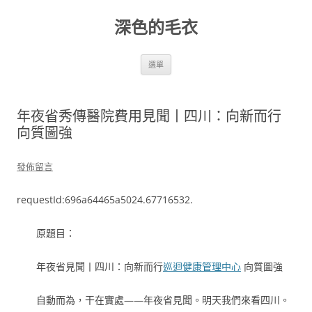
跳
至
深色的毛衣
主
要
內
容
選單
年夜省秀傳醫院費用見聞丨四川：向新而行
向質圖強
發佈留言
requestId:696a64465a5024.67716532.
原題目：
年夜省見聞丨四川：向新而行
巡迴健康管理中心
向質圖強
自動而為，干在實處——年夜省見聞。明天我們來看四川。