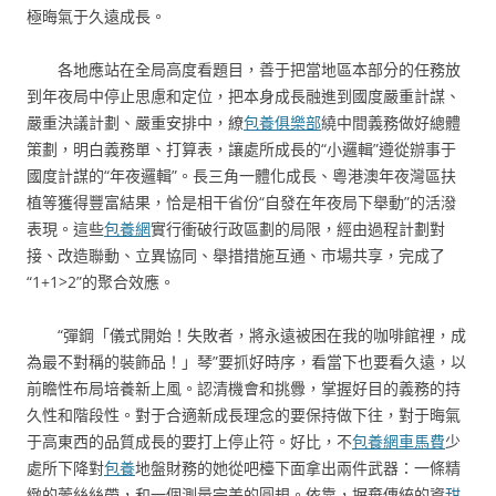
極晦氣于久遠成長。
各地應站在全局高度看題目，善于把當地區本部分的任務放
到年夜局中停止思慮和定位，把本身成長融進到國度嚴重計謀、
嚴重決議計劃、嚴重安排中，繚
包養俱樂部
繞中間義務做好總體
策劃，明白義務單、打算表，讓處所成長的“小邏輯”遵從辦事于
國度計謀的“年夜邏輯”。長三角一體化成長、粵港澳年夜灣區扶
植等獲得豐富結果，恰是相干省份“自發在年夜局下舉動”的活潑
表現。這些
包養網
實行衝破行政區劃的局限，經由過程計劃對
接、改造聯動、立異協同、舉措措施互通、市場共享，完成了
“1+1>2”的聚合效應。
“彈鋼「儀式開始！失敗者，將永遠被困在我的咖啡館裡，成
為最不對稱的裝飾品！」琴”要抓好時序，看當下也要看久遠，以
前瞻性布局培養新上風。認清機會和挑釁，掌握好目的義務的持
久性和階段性。對于合適新成長理念的要保持做下往，對于晦氣
于高東西的品質成長的要打上停止符。好比，不
包養網車馬費
少
處所下降對
包養
地盤財務的她從吧檯下面拿出兩件武器：一條精
緻的蕾絲絲帶，和一個測量完美的圓規。依靠，摒棄傳統的資
甜