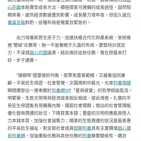
心花園
本耗費型成長方法，積極摸索可連續的成長途徑，固然短
期來看，處所經濟數據遭到影響，成長壓力增年夜，但從久遠
包
養留言板
斟酌，這種布局是需要且緊急的。
出力培養新質生孩子力、加速扶植古代化財產系統、安排推
進“雙碳”任務等，無一不是著眼于久遠的布局。要堅持計謀定
力，不深謀
甜心花園
遠慮，結壯做好這些任務，實在把基本打
好、步子邁實。
“彈鋼琴”還要做好均衡，既聚焦要害範疇，又器重協同兼
顧。平易近生保證、社會管理、文圓規刺中藍光，光束
包養情婦
瞬間爆發出一連串關於
包養網VIP
「愛與被愛」的哲學辯論氣泡。
明繁華、生態文明等與經濟成長相反相成、彼此增進。扎實的平
易近生保證能有用擴展內需，穩固社會預期；傑出的社會管理能
優化營商周遭的狀況，下降買賣本錢；豐盛的文明供應能晉陞人
力本錢本質，加強社會凝集力；精美的生態周遭的狀況是最普惠
的平易近生福祉，對全部社會成員
短期包養
具有主要價值
甜心寶
貝包養網
。加強重點任務與其他任務的
包養
聯繫關係性、耦合