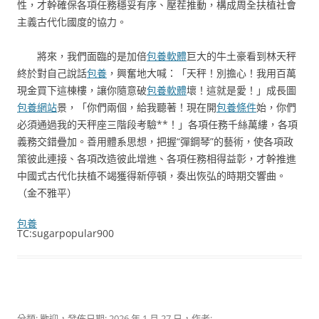
性，才幹確保各項任務穩妥有序、壓茬推動，構成周全扶植社會
主義古代化國度的協力。
將來，我們面臨的是加倍
包養軟體
巨大的牛土豪看到林天秤
終於對自己說話
包養
，興奮地大喊：「天秤！別擔心！我用百萬
現金買下這棟樓，讓你隨意破
包養軟體
壞！這就是愛！」成長圖
包養網站
景，「你們兩個，給我聽著！現在開
包養條件
始，你們
必須通過我的天秤座三階段考驗**！」各項任務千絲萬縷，各項
義務交錯疊加。善用體系思想，把握“彈鋼琴”的藝術，使各項政
策彼此連接、各項改造彼此增進、各項任務相得益彰，才幹推進
中國式古代化扶植不竭獲得新停頓，奏出恢弘的時期交響曲。
（
金不雅平
）
包養
TC:sugarpopular900
分類:
歡迎
，發佈日期:
2026 年 1 月 27 日
，作者: