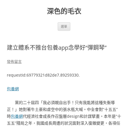
跳
至
深色的毛衣
主
要
內
容
選單
建立體系不雅台包養app念學好“彈鋼琴”
發佈留言
requestId:69779321d82de7.89259330.
包養網
黨的二十屆四「我必須親自出手！只有我能將這種失衡導
正！」她對著牛土豪和虛空中的張水瓶大喊。中全會對“十五五”
時
包養網
代經濟社會成長作召盤層design和計謀擘畫。本年是“十
五五”殘局之年，我國成長周遭的狀況面對深入復雜變更，各項任