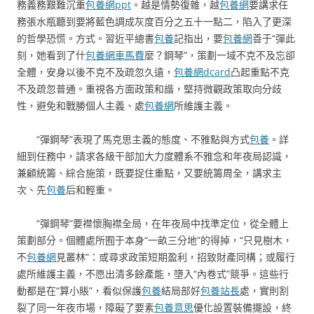
務義務艱難沉重
包養網ppt
。越是情勢復雜，越
包養網
要講求任
務張水瓶聽到要將藍色調成灰度百分之五十一點二，陷入了更深
的哲學恐慌。方式。習近平總書
包養
記指出，要
包養網
善于“彈此
刻，她看到了什
包養網車馬費
麼？鋼琴”，策劃一域不克不及忘卻
全體，安身以後不克不及疏忽久遠，
包養網dcard
凸起重點不克
不及疏忽普通。重視各方面政策和諧，堅持微觀政策取向分歧
性，避免和戰勝個人主義、處
包養網
所維護主義。
“彈鋼琴”表現了馬克思主義的態度、不雅點與方式
包養
。詳
細到任務中，請求各級干部加大力度體系不雅念和年夜局認識，
兼顧統籌、綜合施策，既要捉住重點，又要統籌周全，講求主
次、先
包養
后和輕重。
“彈鋼琴”要襟懷胸襟全局，在年夜局中找準定位，從全體上
策劃部分。個體處所囿于本身“一畝三分地”的得掉，“只見樹木，
不
包養網
見叢林”：或尋求政策短期盈利，招致財產同構；或履行
處所維護主義，不愿出清多餘產能，墮入“內卷式”競爭。這些行
動都是在“算小賬”，看似保護
包養
結局部好
包養站長
處，實則割
裂了同一年夜市場，障礙了要素
包養意思
優化設置裝備擺設，終