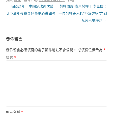
文
←
時隔21年，中國足球再次躋
勞模風度·南京勞模 | 李克儉：
章
身亞洲年夜賽專包養網心得四強
一位勞模差人的“戶籍專家”之到
導
九宮格講座路
→
覽
發佈留言
發佈留言必須填寫的電子郵件地址不會公開。
必填欄位標示為
*
留言
*
顯示名稱
*