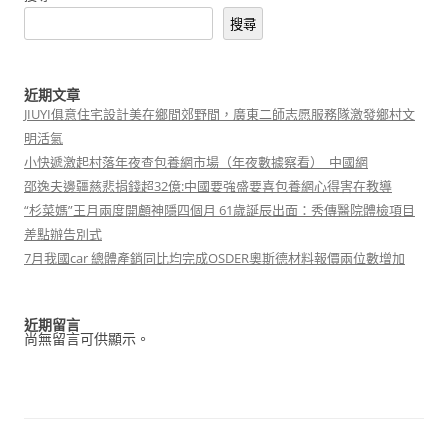
搜尋
近期文章
JIUYI俱意住宅設計美在鄉間郊野間，廣東二師志愿服務隊激發鄉村文
明活氣
小快遞激起村落年夜查包養網市場（年夜數據察看）_中國網
邵逸夫邊疆慈悲捐錢超32億:中國要強盛要喜包養網心得害在教導
“杉菜媽”王月兩度開顱神隱四個月 61歲誕辰出面：秀傳醫院體檢項目
差點辦告別式
7月我國car 總體產銷同比均完成OSDER奧斯德材料報價兩位數增加
近期留言
尚無留言可供顯示。