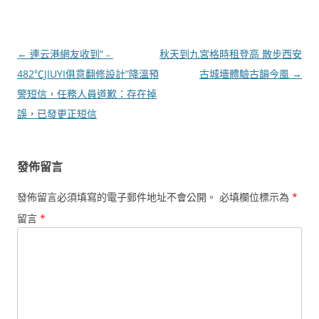
文
←
連云港網友收到“﹣
秋天到九宮格時租登高 散步西安
章
482℃JIUYI俱意翻修設計”降溫預
古城墻體驗古韻今風
→
導
警短信，任務人員道歉：存在掉
覽
誤，已發更正短信
發佈留言
發佈留言必須填寫的電子郵件地址不會公開。
必填欄位標示為
*
留言
*