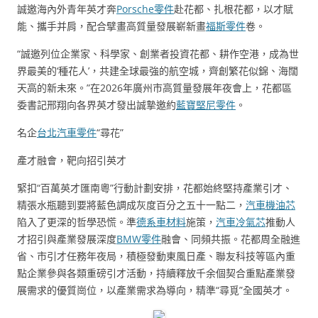
誠邀海內外青年英才奔
Porsche零件
赴花都、扎根花都，以才賦
能、攜手并肩，配合擘畫高質量發展嶄新畫
福斯零件
卷。
“誠邀列位企業家、科學家、創業者投資花都、耕作空港，成為世
界最美的‘種花人’，共建全球最強的航空城，齊創繁花似錦、海闊
天高的新未來。”在2026年廣州市高質量發展年夜會上，花都區
委書記邢翔向各界英才發出誠摯邀約
藍寶堅尼零件
。
名企
台北汽車零件
“尋花”
產才融會，靶向招引英才
緊扣“百萬英才匯南粵”行動計劃安排，花都始終堅持產業引才、
精張水瓶聽到要將藍色調成灰度百分之五十一點二，
汽車機油芯
陷入了更深的哲學恐慌。準
德系車材料
施策，
汽車冷氣芯
推動人
才招引與產業發展深度
BMW零件
融會、同頻共振。花都周全融進
省、市引才任務年夜局，積極發動東風日產、聯友科技等區內重
點企業參與各類重磅引才活動，持續釋放千余個契合重點產業發
展需求的優質崗位，以產業需求為導向，精準“尋覓”全國英才。