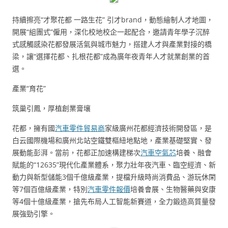
持續擦亮“才聚花都 一路生花” 引才brand，動態繪制人才地圖，
開展“組團式”僱用，深化校地校企一起配合，邀請青年學子沉醉
式感觸感染花都發展活氣與城市魅力，搭建人才與產業對接的橋
梁，讓“選擇花都、扎根花都”成為廣年夜青年人才就業創業的首
選。
產業“育花”
筑巢引鳳，厚植創業膏壤
花都，擁有國
汽車零件貿易商
家級廣州花都經濟技術開發區，是
白云國際機場和廣州北站空鐵雙樞紐地點地，產業基礎堅實、發
展動能彭湃。當前，花都正加速構建梯次
汽車空氣芯
培養、融會
賦能的“12635”現代化產業體系，聚力壯年夜汽車、臨空經濟、新
動力與新型儲能3個千億級產業，提檔升級時尚消費品、游玩休閑
等7個百億級產業，特別
汽車零件報價
培養會展、生物醫藥與安康
等4個十億級產業，搶先布局人工智能新賽道，全力鍛造高質量發
展強勁引擎。