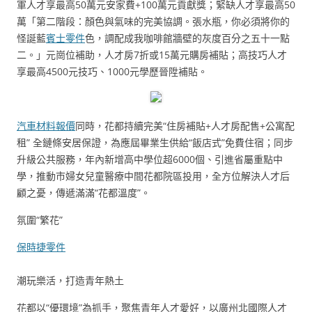
軍人才享最高50萬元安家費+100萬元貢獻獎；緊缺人才享最高50
萬「第二階段：顏色與氣味的完美協調。張水瓶，你必須將你的
怪誕藍
賓士零件
色，調配成我咖啡館牆壁的灰度百分之五十一點
二。」元崗位補助，人才房7折或15萬元購房補貼；高技巧人才
享最高4500元技巧、1000元學歷晉陞補貼。
汽車材料報價
同時，花都持續完美“住房補貼+人才房配售+公寓配
租” 全鏈條安居保證，為應屆畢業生供給“飯店式”免費住宿；同步
升級公共服務，年內新增高中學位超6000個、引進省屬重點中
學，推動市婦女兒童醫療中間花都院區投用，全方位解決人才后
顧之憂，傳遞滿滿“花都溫度”。
氛圍“繁花”
保時捷零件
潮玩樂活，打造青年熱土
花都以“優環境”為抓手，聚焦青年人才愛好，以廣州北國際人才