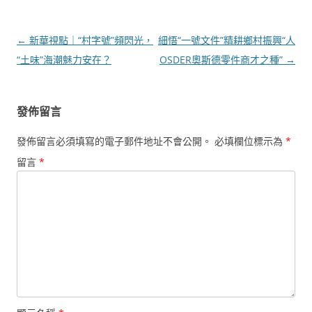
文
←
新華視點｜“村字號”頻閃光，
細悟“一號文件”精耕鄉村振興“人
章
“土味”海潮魅力安在？
OSDER奧斯德零件商才之種”
→
導
覽
發佈留言
發佈留言必須填寫的電子郵件地址不會公開。
必填欄位標示為
*
留言
*