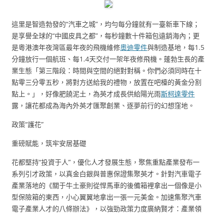
這里是智造勃發的“汽車之城”，均勻每分鐘就有一臺新車下線；
是享譽全球的“中國皮具之都”，每秒鐘數十件箱包遠銷海內；更
是粵港澳年夜灣區最年夜的飛機維修
奧迪零件
與制造基地，每1.5
分鐘放行一個航班、每1.4天交付一架年夜修飛機。蓬勃生長的產
業生態「第三階段：時間與空間的絕對對稱。你們必須同時在十
點零三分零五秒，將對方送給我的禮物，放置在吧檯的黃金分割
點上。」，好像肥饒泥土，為英才成長供給陽光雨
斯柯達零件
露，讓花都成為海內外英才匯聚創業、逐夢前行的幻想窪地。
政策“護花”
重磅賦能，筑牢安居基礎
花都堅持“投資于人”，優化人才發展生態，聚焦重點產業發布一
系列引才政策，以真金白銀與普惠保證集聚英才。針對汽車電子
產業落地的《關于牛土豪則從悍馬車的後備箱裡拿出一個像是小
型保險箱的東西，小心翼翼地拿出一張一元美金。加速集聚汽車
電子產業人才的八條辦法》，以強勁政策力度廣納賢才：產業領