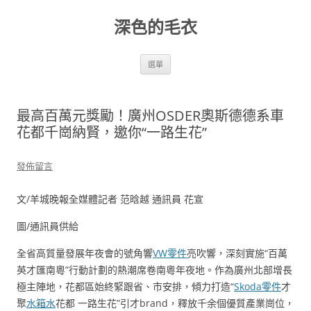
跳
至
深色的毛衣
主
要
內
容
選單
最高百萬元獎勵！廣州OSDER奧斯德德系車
花都千崗納賢，邀你“一路生花”
發佈留言
文/羊城晚報全媒體記者 范晗越 通訊員 花宣
圖/通訊員供給
全省高質量發展年夜會的號角響
VW零件
亮吹響，深刻實施“百萬
英才匯南粵”行動計劃的熱潮席卷南粵年夜地。作為廣州北部增長
極主陣地，花都區始終緊跟省、市安排，傾力打造“
Skoda零件
才
聚
水箱水
花都 一路生花”引才brand，釋放千余個優質產業崗位，