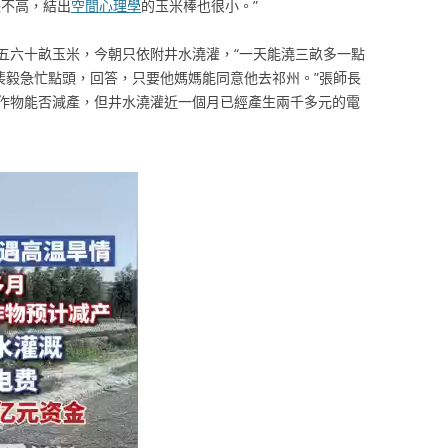
長不高，結出
空間心理學
的玉米棒也很小。”
五六十畝玉米，今朝只依附井水澆灌，“一天能澆三畝多一點
裴毅急忙點頭，回答，只要他媽媽能同意他去祁州。”張師長
作物能否減產，但井水澆灌近一個月已經產生兩千多元的電