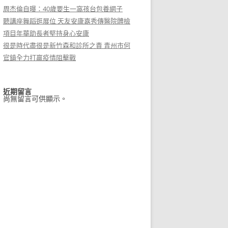
周杰倫自曝：40歲要生一窩孩台包養網子
聽講座舞蹈逛展位 天友安康嘉秀傳醫院體檢
項目年華助長者堅持身心安康
很是時代盡很是新竹森和診所之責 青州市何
官鎮全力打贏疫情阻擊戰
近期留言
尚無留言可供顯示。