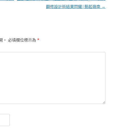
翻修設計術結果閃耀|藝起嶺南
→
開。
必填欄位標示為
*