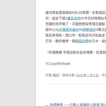
據河南省當局網站8月2日新聞，針對當
判，設定下達2
養生住宅
00今天的時間似
芳園吃完早餐了，可當她問採秀現在幾點
撥中心5
loft風室內設計
00
遊艇設計
0萬元
區抗旱保秋。周口市、駐馬店市分別設定
打井、機井維修、調
綠設計師
水引水、設
（羊城晚報·羊城派綜合自央視網、紅星
TC:jiuyi9follow8
分類:
歡迎
，發佈日期:
2026 年 1 月 9 日
，作
文
←
為還賭債，一公職人員讓戀人飾演“局JI