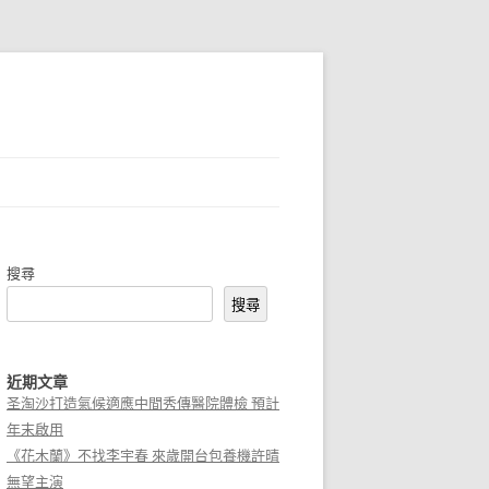
搜尋
搜尋
近期文章
圣淘沙打造氣候適應中間秀傳醫院體檢 預計
年末啟用
《花木蘭》不找李宇春 來歲開台包養機許晴
無望主演