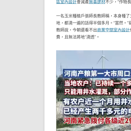
區室內設計
會減產
無毒建材
不少，“作物
一名玉米種植戶張師長教師稱，本身種了
地，都澆一遍的話得半個多月。“當然。”
教師說，今朝還看不出
商業空間室內設計
費，且無法將地“澆透”。