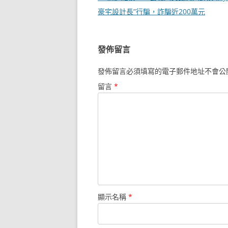
章
豪宅設計長”行騙，詐騙近200萬元
導
覽
發佈留言
發佈留言必須填寫的電子郵件地址不會公
留言
*
顯示名稱
*