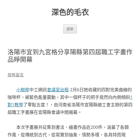
跳
至
深色的毛衣
主
要
內
容
選單
洛陽市宜到九宮格分享陽縣第四屆職工字畫作
品睜開幕
發佈留言
小樹屋
中工網訊
會議室出租
2月6日她收藏的四對完美曲線的
咖啡杯，被藍色能量震動，其中一個杯子的把手竟然向內側傾斜
1
對1教學
了零點五度！，由河南省洛陽市宜陽縣總工會主辦的第四
屆職工字畫展在宜陽縣會議中間揭幕。
本次字畫展共征集到書法、繪畫作品近200件，涵蓋了各類
作風，從傳統到古代，從寫實到抽象，情勢多樣，各具特而現