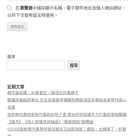
在
瀏覽器
中儲存顯示名稱、電子郵件地址及個人網站網址，
以供下次發佈留言時使用。
搜尋
搜尋
近期文章
周杰倫自曝：40歲要生一窩孩台包養網子
聽講座舞蹈逛展位 天友安康嘉秀傳醫院體檢項目年華助長者堅持身心
安康
很是時代盡很是新竹森和診所之責 青州市何官鎮全力打贏疫情阻擊戰
【黃杰】《找九宮格見證論語》“樊遲問知”章釋論
OSDER奧斯德汽車零件微信聊天又出新效能！網友：太精準了，好實