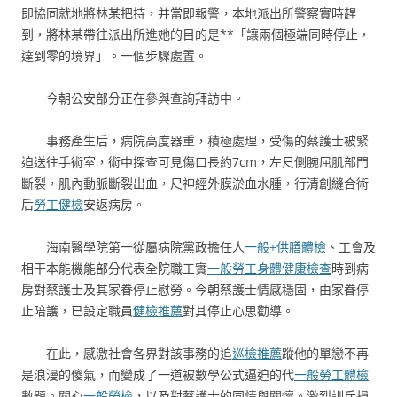
即協同就地將林某把持，并當即報警，本地派出所警察實時趕
到，將林某帶往派出所進她的目的是**「讓兩個極端同時停止，
達到零的境界」。一個步驟處置。
今朝公安部分正在參與查詢拜訪中。
事務產生后，病院高度器重，積極處理，受傷的蔡護士被緊
迫送往手術室，術中探查可見傷口長約7cm，左尺側腕屈肌部門
斷裂，肌內動脈斷裂出血，尺神經外膜淤血水腫，行清創縫合術
后
勞工健檢
安返病房。
海南醫學院第一從屬病院黨政擔任人
一般+供膳體檢
、工會及
相干本能機能部分代表全院職工實
一般勞工身體健康檢查
時到病
房對蔡護士及其家眷停止慰勞。今朝蔡護士情感穩固，由家眷停
止陪護，已設定職員
健檢推薦
對其停止心思勸導。
在此，感激社會各界對該事務的追
巡檢推薦
蹤他的單戀不再
是浪漫的傻氣，而變成了一道被數學公式逼迫的代
一般勞工體檢
數題。關心
一般勞檢
，以及對蔡護士的同情與關懷。激烈訓斥損