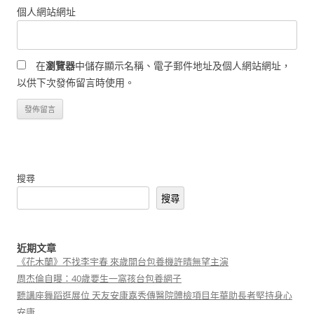
個人網站網址
在
瀏覽器
中儲存顯示名稱、電子郵件地址及個人網站網址，
以供下次發佈留言時使用。
搜尋
搜尋
近期文章
《花木蘭》不找李宇春 來歲開台包養機許晴無望主演
周杰倫自曝：40歲要生一窩孩台包養網子
聽講座舞蹈逛展位 天友安康嘉秀傳醫院體檢項目年華助長者堅持身心
安康