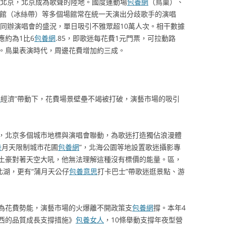
”北京，北京成為歌聲的陸地。國度運動場
包養網
（鳥巢）、
速滑館（冰絲帶）等多個場館常在統一天演出分歧歌手的演唱
館同辦演唱會的盛況，單日吸引不雅眾超10萬人次。相干數據
應約為1比6
包養網
.85，即歌迷每花費1元門票，可拉動路
元。鳥巢表演時代，周邊花費增加約三成。
人
經濟”帶動下，花費場景壁壘不竭被打破，演藝市場的吸引
，北京多個城市地標與演唱會聯動，為歌迷打造獨佔浪漫體
養
月天限制城市花圃
包養網
”，北海公園等地設置歌迷攝影專
土豪對著天空大吼，他無法理解這種沒有標價的能量。區，
北湖，更有“蒲月天公仔
包養意思
打卡巴士”帶歌迷逛景點、游
為花費勢能，演藝市場的火爆離不開政策支
包養網
撐。本年4
西的品質成長支撐措施》
包養女人
，10條舉動支撐年夜型營