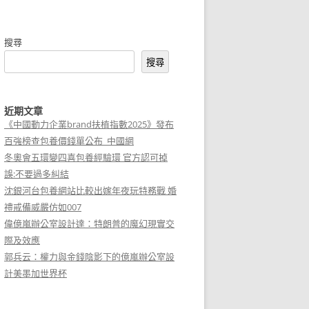
搜尋
搜尋
近期文章
《中國動力企業brand扶植指數2025》發布
百強榜查包養價錢單公布_中國網
冬奧會五環變四喜包養經驗環 官方認可掉
誤:不要過多糾結
沈銀河台包養網站比較出嫁年夜玩特務戰 婚
禮戒備威嚴仿如007
偉億嵐辦公室設計達：特朗普的魔幻現實交
際及效應
郭兵云：權力與金錢陰影下的億嵐辦公室設
計美墨加世界杯