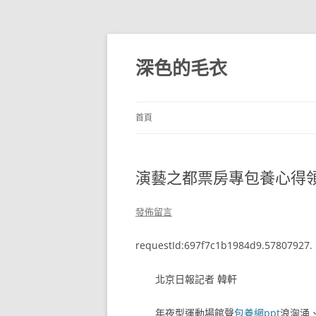
跳
至
主
深色的毛衣
要
內
容
首頁
演藝之都票房專包養心得
發佈留言
requestId:697f7c1b1984d9.57807927.
北京日報記者 韓軒
年夜型運動場館聲
包養網ppt
浪洶涌