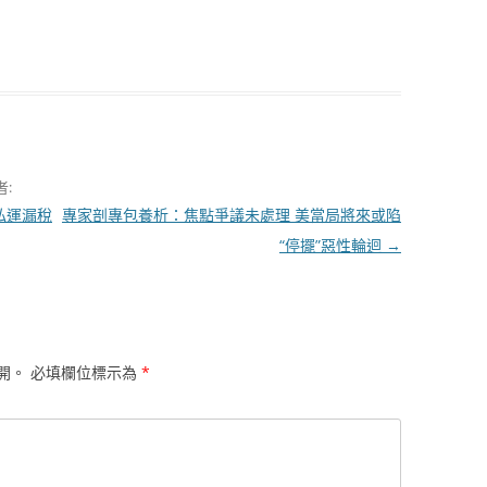
者:
私運漏稅
專家剖專包養析：焦點爭議未處理 美當局將來或陷
“停擺”惡性輪迴
→
開。
必填欄位標示為
*