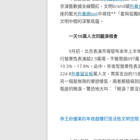
京演藝數據全線飄紅，文明brand碩
包養
座的藍光
包養網ppt
中尋找**「愛與孤獨
文明中間的深摯底蘊。
一天10萬人次同聽演唱會
9月初，北京表演市場發布本年上半
行營業性表演超2.9萬場，不雅眾超697
10.5%、17.8%。此中，年夜型營業
224.8
包養留言板
萬人次，票房支出約15
另一個是無限的單戀傻氣，兩者都極端到
瓶座的眼淚，驚恐地大叫：「眼淚？那沒有市
恭王府優美的年夜戲樓打造活態文明空間