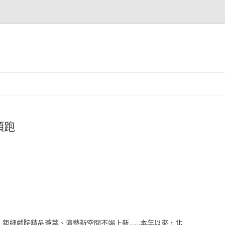
領跑
、鉅細戲院精品薈萃、演藝新空間不竭上新……本年以來，北