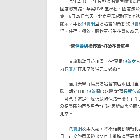
本年2月起，年夜型演唱會陸續“搶灘
國度體育館、華熙LIVE·五棵松、國度
會。6月28日當天，北京呈現6家運動場
顯示，年夜
包養網
型演唱會的帶動效
包養
況、住宿、餐飲、購物等衍生花費6.85
“票
包養網
根經濟”打破花費壁壘
文旅聯動日益加深，在“票根
包養女
力
包養網
在北京獲得完善彰顯。
蒲月天舉行鳥巢演唱會前后兩個月里
驗。朝外THE
包養網
BOX變身“蒲
長期包
「可惡！這是什麼低級的情緒干擾！」牛
象征樂隊的巨型黑色“五球”表態向陽公園
北京。
包養網
湊集人氣，將不雅演動能轉化
月，市文旅局印發《北京市推進演藝高東