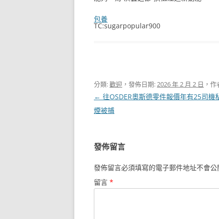
包養
TC:sugarpopular900
分類:
歡迎
，發佈日期:
2026 年 2 月 2 日
，作
文
←
往OSDER奧斯德零件報價年有25司機
章
煙被捕
導
覽
發佈留言
發佈留言必須填寫的電子郵件地址不會公
留言
*