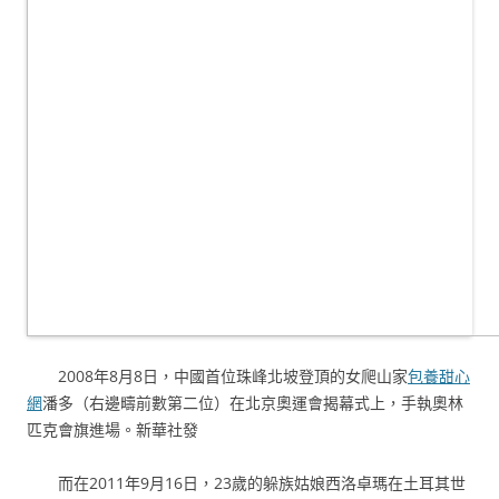
2008年8月8日，中國首位珠峰北坡登頂的女爬山家
包養甜心
網
潘多（右邊疇前數第二位）在北京奧運會揭幕式上，手執奧林
匹克會旗進場。新華社發
而在2011年9月16日，23歲的躲族姑娘西洛卓瑪在土耳其世