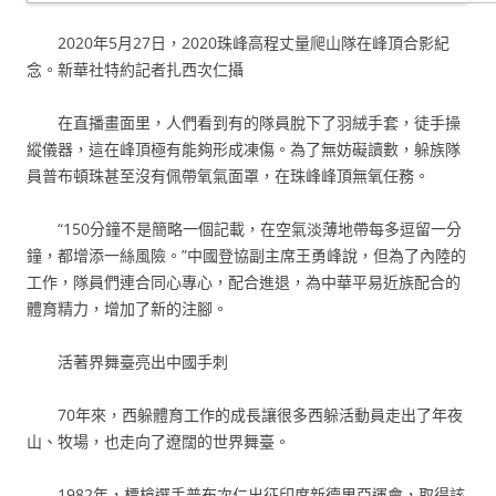
2020年5月27日，2020珠峰高程丈量爬山隊在峰頂合影紀
念。新華社特約記者扎西次仁攝
在直播畫面里，人們看到有的隊員脫下了羽絨手套，徒手操
縱儀器，這在峰頂極有能夠形成凍傷。為了無妨礙讀數，躲族隊
員普布頓珠甚至沒有佩帶氧氣面罩，在珠峰峰頂無氧任務。
“150分鐘不是簡略一個記載，在空氣淡薄地帶每多逗留一分
鐘，都增添一絲風險。”中國登協副主席王勇峰說，但為了內陸的
工作，隊員們連合同心專心，配合進退，為中華平易近族配合的
體育精力，增加了新的注腳。
活著界舞臺亮出中國手刺
70年來，西躲體育工作的成長讓很多西躲活動員走出了年夜
山、牧場，也走向了遼闊的世界舞臺。
1982年，標槍選手普布次仁出征印度新德里亞運會，取得該