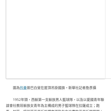
圖為
包養
普巴白叟在屋頂吊掛國旗。新華社記者詹彥攝
1952年頭，西躲第一支躲族男人籃球隊，以及以愛國青年聯
誼會社教班躲族女青年為主構成的男子籃球隊在拉薩成立；跑