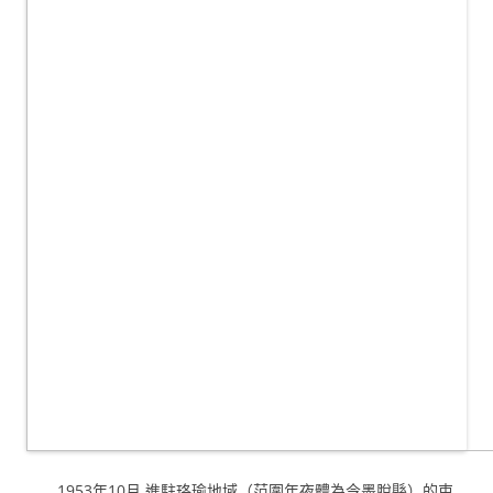
1953年10月 進駐珞瑜地域（范圍年夜體為今墨脫縣）的束