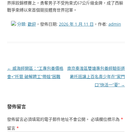
界摔跤錦標賽上，勇奪男子不受拘束式67公斤級金牌，成了西躲
戰爭束縛以來首個競技體育世界冠軍。
分類:
歡迎
，發佈日期:
2026 年 1 月 11 日
，作者:
admin
文
←
威海經開區：“工專包養價格
南京秦淮區雙塘專包養經驗街道
章
會+”托管 破解聘工“帶娃”困難
暑托班讓上百名青少年在“家門
導
口”快活一“夏”
→
覽
發佈留言
發佈留言必須填寫的電子郵件地址不會公開。
必填欄位標示為
*
留言
*