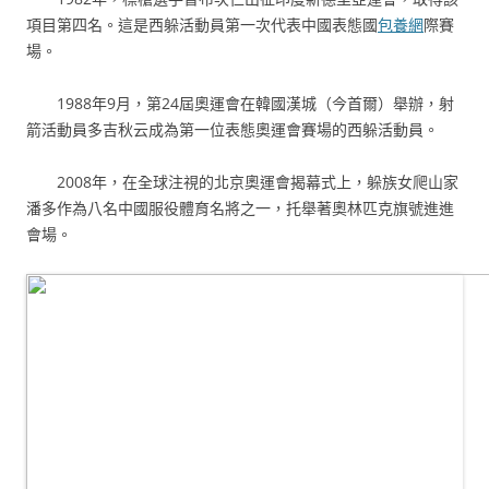
項目第四名。這是西躲活動員第一次代表中國表態國
包養網
際賽
場。
1988年9月，第24屆奧運會在韓國漢城（今首爾）舉辦，射
箭活動員多吉秋云成為第一位表態奧運會賽場的西躲活動員。
2008年，在全球注視的北京奧運會揭幕式上，躲族女爬山家
潘多作為八名中國服役體育名將之一，托舉著奧林匹克旗號進進
會場。