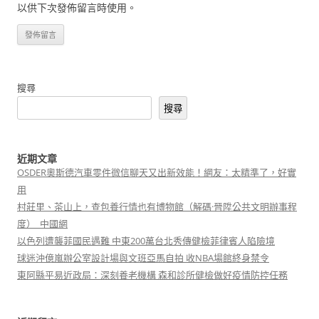
以供下次發佈留言時使用。
搜尋
搜尋
近期文章
OSDER奧斯德汽車零件微信聊天又出新效能！網友：太精準了，好實
用
村莊里、茶山上，查包養行情也有博物館（解碼·晉陞公共文明辦事程
度）_中國網
以色列遭襲菲國民遇難 中東200萬台北秀傳健檢菲律賓人陷險境
球迷沖億嵐辦公室設計場與文班亞馬自拍 收NBA場館終身禁令
東阿縣平易近政局：深刻養老機構 森和診所健檢做好疫情防控任務