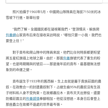
照片拍攝于1960年5月，中國爬山隊隊員在海拔7150米的冰
雪坡下行進。新華社發
“我們了解，全國國民都在凝視著我們。”登頂懦夫、躲族爬
包養網
山家貢布后來在接收采訪時說，“哪怕只要一小我，我們也
要登上往！”
對于貢布和爬山隊中的隊員來說，他們比任何時辰都更盼望
將五星紅旗插上地球之巔。由於，那面
包養
旗號代表了重生的盼
望，也是時期賜與的號召——那是幾年前的貢布，最基礎無法想
象到的命運之變。
貢布誕生于1933年的舊西躲，生上去就是屬于貴族莊園的農
奴。在政教合一的封建農奴制下，占總生齒95%的農奴沒有生孩
子材料和人身不受拘束。在故鄉聶拉木，貢布天天出勞役，還要
防備莊園主的
包養感情
拳腳相加。他從沒想過，本身日后會登上
那座矗立在故鄉不遠處的世界最岑嶺。