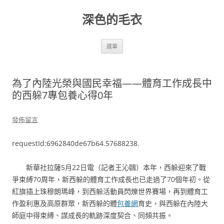
跳
至
深色的毛衣
主
要
內
容
選單
為了內陸光榮與國民幸福——體育工作成長中
的西躲7專包養心得0年
發佈留言
requestId:6962840de67b64.57688238.
新華社拉薩5月22日電（記者王沁鷗）本年，西躲迎來了戰
爭束縛70周年，新西躲的體育工作成長也已走過了70個年初。從
紅旗插上珠穆朗瑪峰，到西躲活動員閃爍世界賽場，再到體育工
作盈利惠及高原群眾，新西躲的體
包養網
育史，與西躲在內陸大
師庭中得束縛、謀成長的軌跡深度契合、同頻共振。