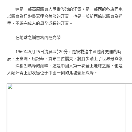
這是一部高原體育人勇攀岑嶺的汗青，是一部西躲各族同胞
以體育為紐帶書寫連合美談的汗青，也是一部新西躲以體育為抓
手、不竭完成人的周全成長的汗青。
在地球之巔書寫內陸光榮
1960年5月25日清晨4時20分，是被載進中國體育史冊的時
辰。王富洲、屈銀華、貢布三位懦夫，將腳步踏上了世界最岑嶺
——珠穆朗瑪峰的顛峰。這是中國人第一次登上地球之巔，也是
人類汗青上初次從位于中國一側的北坡登頂珠峰。