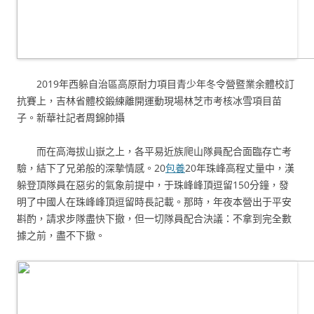
2019年西躲自治區高原耐力項目青少年冬令營暨業余體校訂
抗賽上，吉林省體校鍛練離開運動現場林芝市考核冰雪項目苗
子。新華社記者周錦帥攝
而在高海拔山嶽之上，各平易近族爬山隊員配合面臨存亡考
驗，結下了兄弟般的深摯情感。20
包養
20年珠峰高程丈量中，漢
躲登頂隊員在惡劣的氣象前提中，于珠峰峰頂逗留150分鐘，發
明了中國人在珠峰峰頂逗留時長記載。那時，年夜本營出于平安
斟酌，請求步隊盡快下撤，但一切隊員配合決議：不拿到完全數
據之前，盡不下撤。