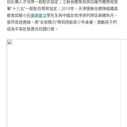
目后備人才培育一起配合協定；江蘇省體育局與拉薩市體育局簽
署“十三五”一起配合框架協定；2019年，天津援躲任務隊組織昌
都會試驗小
包養網單次
學先生與中國女依序排列隊伍員魏秋月、
張萍長途連線，將“女排精力”帶到西躲青少年身邊，激勵孩子們
成為平易近族連合的踐行者。