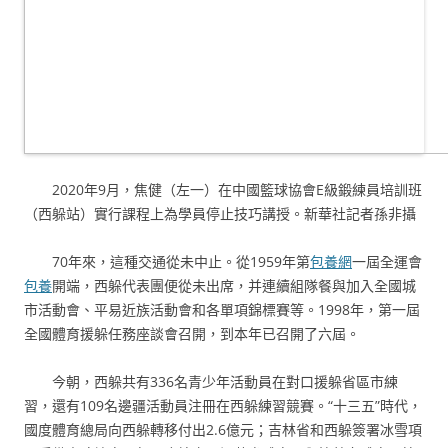
2020年9月，焦健（左一）在中國籃球協會E級鍛練員培訓班
（西躲站）實行課程上為學員停止技巧講授。新華社記者孫非攝
70年來，這種交通從未中止。從1959年第
包養網
一屆全運會
包養
開端，西躲代表團便從未出席，并連續組隊餐與加入全國城
市活動會、平易近族活動會和各單項錦標賽等。1998年，第一屆
全國體育援躲任務座談會召開，到本年已召開了六屆。
今朝，西躲共有336名青少年活動員在對口援躲省區市練
習，還有109名邊疆活動員注冊在西躲練習競賽。“十三五”時代，
國度體育總局向西躲轉移付出2.6億元；吉林省和西躲簽署冰雪項