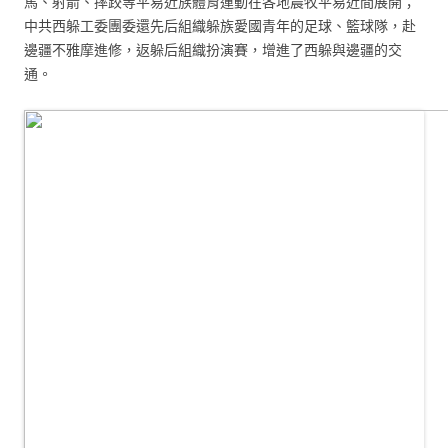
馬、射箭、摔跤等平易近族體育運動在各地農牧平易近間展開；
中共西躲工委團委還先后組織躲族愛國青年的足球、籃球隊，赴
邊疆不雅摩進修，返躲后組織扮演賽，增進了西躲與邊疆的交
通。