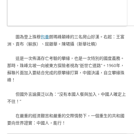
圖為登上珠穆
包養
朗瑪峰顛峰的三名爬山好漢。右起：王富
洲、貢布（躲族）、屈銀華。陳珺攝（新華社稿）
這是一次佈滿存亡考驗的攀緣，也是一次特別的國度義務。
那時，珠峰北坡一向被東方探險者視為“逝世亡道路”。1960年，
蘇聯片面加入要結合完成的原攀緣打算，中國決議，自立攀緣珠
峰！
但國外言論廣泛以為：“沒有本國人餐與加入，中國人確定上
不往！”
在嚴重的經濟艱苦和嚴重的交際情勢下，一個重生的共和國
要向世界證實：中國人，能行！