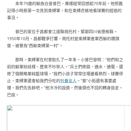
本年79歲的躲族白叟普巴，異樣經常回想起70年前。他照舊
記得小時辰第一次見到束縛軍，和在束縛虎帳地看球賽的經過的
事況。
普巴的家位于昌都會江達縣崗托村，緊鄰四川省德格縣。
1950年10月，昌都戰爭打響，崗托村是束縛軍進軍西躲的橋頭
堡，被譽為“西躲束縛第一村”。
那時，束縛軍在村里駐扎了一年多。小普巴發明：“他們和之
前的躲軍紛歧樣，歷來不吵架人。”兵士們修路、通水、通電，還
修了個簡略單純籃球場，“我們小孩子常常往場邊看熱烈，球賽停
止，束縛軍還會給我們分吃的
包養女人
。”普“小拓還有事要處
理，我們先告辭吧。”他冷冷的說道，然後頭也不回的轉身就走。
巴說。