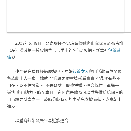
2008年5月8日，北京奧運圣火珠峰傳遞爬山隊隊員羅布占堆
（左）撲滅第一棒火把手吉吉手中的“祥云”火把。新華社
包養感
情
發
也恰是在這個經過歷程中，西躲
包養女人
爬山活動員與全國
各族爬山人一道，鑄就了“我媽怎麼會這樣看寶寶？”裴奕有些不
自在，忍不住問道。“不畏艱險，堅強拼搏，連合協作，勇攀岑
嶺”的爬山精力。時至本日，它照舊是體育可以或許供給給國人的
可貴精力財富之一，鼓勵分歧時期的中華兒女披荊棘、克意朝上
進步。
以體育紐帶凝集平易近族連合