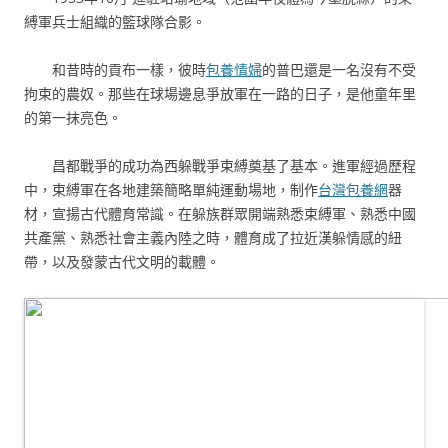
縛軍兵士組織的籃球隊合影。
和昔時的貢布一樣，彼時
包養情婦
的普巴還是一名沒有不受
拘束的農奴。那些在球場邊息爭放軍在一路的日子，是他童年里
的第一抹亮色。
昌都戰爭的成功為西躲戰爭束縛奠基了基本。進軍經過歷程
中，束縛軍在各地建築簡略單純運動場地，制作
台灣包養網
器
材，宣揚古代體育常識。在躲族群眾開端熟悉束縛軍、熟悉中國
共產黨、熟悉社會主義內陸之時，體育成了拉近漢躲情感的紐
帶，以及發蒙古代文明的載體。