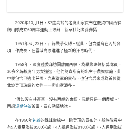
2020年10月1日，87歲高齡的老爬山家貢布在慶賀中國西躲
爬山隊成立60周年運動上致辭。新華社記者孫非攝
1951年5月23日，西躲戰爭束縛。從此，包含體育在內的各
項工作成長，在雪域高原進進了極新的汗青時代。
1958年，國度體委拜訪團離開西躲，為攀緣珠峰招募隊員，
30多名躲族青年男女進選。他們簡直所有的出生于農奴家庭，此
中便包含已逃出莊園、光彩從軍的貢布，也包含后來成為首位從
北坡登頂珠峰的女性——爬山家潘多。
“假如沒有共產黨，沒有西躲的束縛，我還只是一個農奴。”
回想
短期包養
舊事，貢布動情地說。
在1960年
包養
的珠峰攀緣中，除登頂的貢布外，躲族隊員中
有9人攀至海拔8500米處，4人抵達海拔8100米處，7人達到海拔