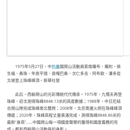
1975年5月27日，中
包養
國爬山活動員索南羅布、羅則、侯
生福、桑珠、年夜平措、貢嘎巴桑、次仁多吉、阿布飲、潘多從
北坡登上珠峰峰頂。新華社發
此后，西躲爬山的光彩傳統代代傳承。1975年，九懦夫再登
珠峰，初次測得珠峰8848.13米的高度數據；1988年，中日尼結
合爬山隊完成珠峰南北雙跨；2008年，北京奧運火把在珠峰峰頂
傳遞；2020年，珠峰高程丈量美滿完成，測得珠峰8848.86米的
最新“身高”……中國爬山每一項國度聲譽的獲得和國度義務的完
成，都有西躲爬山活動員的身影。