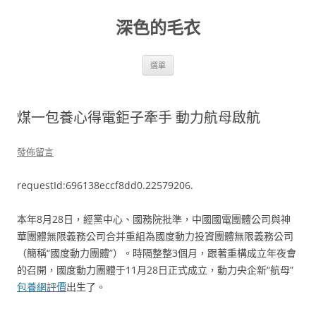
跳
至
深色的毛衣
主
要
內
容
選單
煤一包養心得電鉅子牽手 動力航母啟航
發佈留言
requestId:696138eccf8dd0.22579206.
本年8月28日，經黨中心、國務院批準，中國國電團體公司與神
華團體無限義務公司合并重組為國度動力投資團體無限義務公司
（簡稱“國度動力團體”）。時隔整整3個月，跟著重構成立年夜會
的召開，國度動力團體于11月28日正式成立，動力央企新“航母”
包養網評價
出生了。