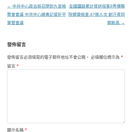
文
←
中共中心政治局召閉到九宮格
全國鐵路累計發送搭客8秀傳醫
章
聚會會議 中共中心總書記習近平
院健康檢查.87億人次 創汗青同
導
掌管會議
期新高
→
覽
發佈留言
發佈留言必須填寫的電子郵件地址不會公開。
必填欄位標示為
*
留言
*
顯示名稱
*