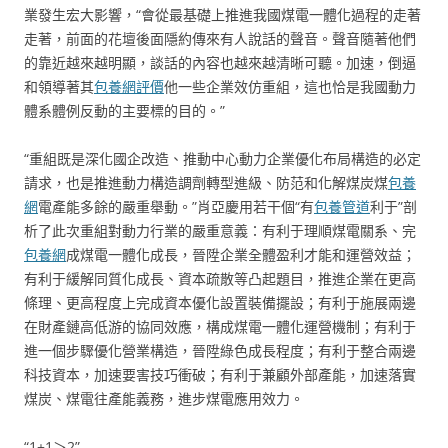
業發生宏大影響，“會從最基礎上推進我國煤電一體化過程的走著
走著，前面的花壇後面隱約傳來有人說話的聲音。聲音隨著他們
的靠近越來越明顯，談話的內容也越來越清晰可聽。加速，倒逼
和領導著其
包養網評價
他一些企業效仿重組，這也恰是我國動力
體系體例反動的主要標的目的。”
“重組既是深化國企改造、推動中心動力企業優化布局構造的必定
請求，也是推進動力構造調劑轉型進級、防范和化解煤炭煤
包養
網
電產能多餘的嚴重舉動。”肖亞慶用若干個“有
包養管道
利于”剖
析了此次重組對動力行業的嚴重意義：有利于理順煤電關系、完
包養網
成煤電一體化成長，晉陞企業全體盈利才能和運營效益；
有利于緩解同質化成長、資本疏散等凸起題目，推進企業在更高
條理、更高程度上完成資本優化設置裝備擺設；有利于施展兩邊
在財產鏈高低游的協同效應，構成煤電一體化運營機制；有利于
進一個步驟優化營業構造，晉陞綠色成長程度；有利于整合兩邊
科技資本，加速要害技巧衝破；有利于兼顧外部產能，加速落實
煤炭、煤電往產能義務，進步煤電應用效力。
“1+1＞2”