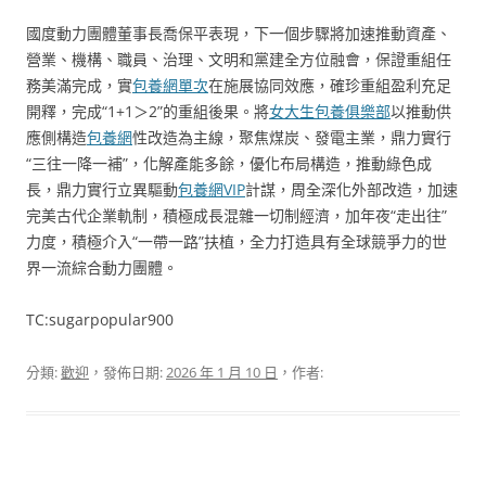
國度動力團體董事長喬保平表現，下一個步驟將加速推動資產、
營業、機構、職員、治理、文明和黨建全方位融會，保證重組任
務美滿完成，實
包養網單次
在施展協同效應，確珍重組盈利充足
開釋，完成“1+1＞2”的重組後果。將
女大生包養俱樂部
以推動供
應側構造
包養網
性改造為主線，聚焦煤炭、發電主業，鼎力實行
“三往一降一補”，化解產能多餘，優化布局構造，推動綠色成
長，鼎力實行立異驅動
包養網VIP
計謀，周全深化外部改造，加速
完美古代企業軌制，積極成長混雜一切制經濟，加年夜“走出往”
力度，積極介入“一帶一路”扶植，全力打造具有全球競爭力的世
界一流綜合動力團體。
TC:sugarpopular900
分類:
歡迎
，發佈日期:
2026 年 1 月 10 日
，作者: