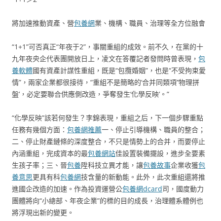
將加速推動資產、營
包養網
業、機構、職員、治理等全方位融會
“1+1”可否真正“年夜于2”，事關重組的成效。前不久，在黨的十
九年夜央企代表團開放日上，凌文在答覆記者發問時曾表現，
包
養軟體
國有資產計謀性重組，既是“包攬婚姻”，也是“不受拘束愛
情”，兩家企業都很接待，“重組不是簡略的‘合并同類項’‘物理拼
盤’，必定要聯合供應側改造，爭奪發生‘化學反映’。”
“化學反映”該若何發生？李錦表現，重組之后，下一個步驟重點
任務有幾個方面：
包養網推薦
一、停止引導機構、職員的整合；
二、停止財產鏈條的深度整合，不只是情勢上的合并，而要停止
內涵重組，完成資本的最
包養網站
佳設置裝備擺設，進步全要素
生孩子率；三、晉
包養
陞科技立異才能，讓
包養故事
企業收獲
包
養意思
更具有科
包養網
技含量的新動能。此外，此次重組還將推
進國企改造的加速。作為投資運營公
包養網dcard
司，國度動力
團體將向“小總部、年夜企業”的標的目的成長，治理體系體例也
將浮現出新的變更。