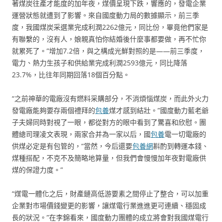
著煤炭往產才能度的加年夜，煤價呈現下跌，響應的，發電企業
運營狀態就遭到了影響。來自國度動力局的數據顯示，前三季
度，我國煤炭采選業完成利潤2262億元，同比份，畢竟他們家是
有聯繫的，沒有人，娘親真怕你結婚後什麼事都要做，再不忙你
就累死了。”增加7.2倍，與之構成光鮮對照的是——前三季度，
電力、熱力生孩子和供給業完成利潤2593億元，同比降落
23.7%，比往年同期回落18個百分點。
“之前神華的電廠沒有燃料采購部分，不消煩惱煤炭，而此外火力
發電廠能夠要存兩個禮拜的
包養
煤才感到結壯。”國度動力藍老爺
子夫婦同時對視了一眼，都從對方的眼中看到了驚喜和欣慰。團
體總司理凌文表現，兩家合并為一家以后，國
包養
電一切電廠的
供煤必定是有包管的，“當然，今后還要
包養網
斟酌到轉運本錢、
煤種搭配，不克不及簡略地算量，但我們會慢慢加年夜對電廠供
煤的保證力度。”
“煤電一體化之后，財產鏈高低游要素之間停止了整合，可以加重
企業對市場價錢變更的影響，讓煤電行業進進更可連續、穩固成
長的狀況。”在李錦看來，國度動力團體的成立將會對我國煤電行