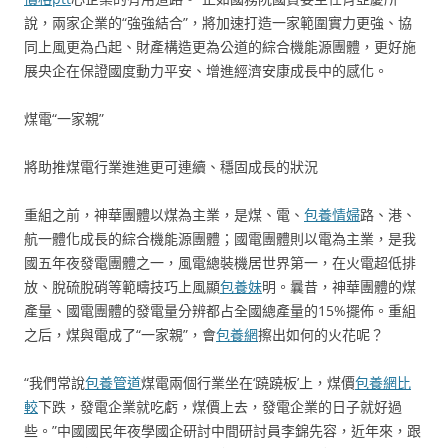
說，兩家企業的“強強結合”，將加速打造一家範圍實力更強、協
同上風更為凸起、財產構造更為公道的綜合機能源團體，更好施
展央企在保證國度動力平安、增進經濟安康成長中的感化。
煤電“一家親”
將助推煤電行業進進更可連續、穩固成長的狀況
重組之前，神華團體以煤為主業，是煤、電、
包養情婦
路、港、
航一體化成長的綜合機能源團體；國電團體則以電為主業，是我
國五年夜發電團體之一，風電總裝機居世界第一，在火電超低排
放、脫硫脫硝等範疇技巧上風顯
包養妹
明。曩昔，神華團體的煤
產量、國電團體的發電量分辨都占全國總產量的15%擺佈。重組
之后，煤與電成了“一家親”，會
包養網
擦出如何的火花呢？
“我們常說
包養管道
煤電兩個行業坐在‘蹺蹺板’上，煤價
包養網比
較
下跌，發電企業就吃虧，煤價上去，發電企業的日子就好過
些。”中國國民年夜學國企研討中間研討員李錦先容，近年來，跟