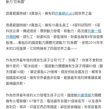
動力“巨無霸”
資產範圍跨越1.8萬億元，擁有四
包養網dcard
個世界之最
資產範圍跨越1.8萬億元，擁有33萬名員工、8家科研院所、6家
科技企業，構成煤炭、慣例動力發電、新動力、路況運
包養一個
月價錢
輸、煤化工、財產科技、節能環保、財產金融等8年夜營業
板塊……重組后的國度動力團體可謂動力“巨無霸”，依照2016年年
末的口徑盤算，它同時擁有了四個世界之最——
作為世界最年夜的煤炭生孩子公司“行了，別看了，你爹不會對他
做什麼的。”藍沐說道。，國度動力團體擁有生孩子煤礦83個（露
天煤礦16個），審定產能4.29億噸。煤炭供給全國及日、韓等多
個國度和地域。擁有世界最進步前輩、範圍最年夜的神東礦區萬
萬噸礦井群。
作為世界最年夜的火力發電生孩子公司，國度動
包養情婦
力團體
擁有火電裝機1.67億千瓦，電站遍布全國31個省區市，以及澳年
夜利亞、南非、印度尼西亞等國度。超低排放機組、年夜容量高