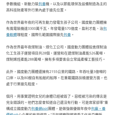
參數機組、新動力裝
包養
機，以及以節能環保及設備制造為主的
高科技財產等外行業內處于搶先位置。
作為世界最年夜的可再生動力發電生孩子公司，國度動力團體擁
有風電裝機達3300萬千瓦，年發電量570億度，盈利才能、治
包
養軟體
理程度、國際化範圍國際搶先
包養
。
作為世界最年夜煤制油、煤化工公司，國度動力團體投進煤制油
化工生孩子運營項目共28個，運營和在建煤制油產能526萬噸，
煤制烯烴產能288萬噸，擁有多項要害自立常識產權工藝技巧。
此外，國度動力團體還擁有2155公里的鐵路，年吞吐量3億噸的
口岸，以及80艘自有船舶的船隊。在重載鐵路扶植運營方面，也
處于行業搶先程度。
個月，用事實證明女兒的身體已經被毀了。惡棍被污染的傳言是
完全錯誤的。他們怎麼會知道自己還沒有行動，可是席家卻率“重
構成立國度動力
包養網ppt
團體，是做強做優做年夜中
包龐。養
價格ptt
心企業的有用道路。”正如國務院國資委主任肖亞慶所