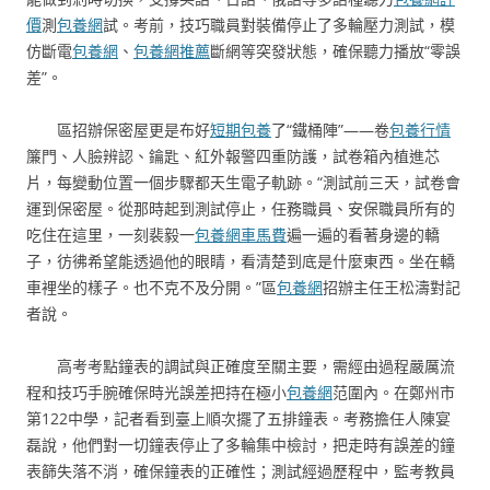
價
測
包養網
試。考前，技巧職員對裝備停止了多輪壓力測試，模
仿斷電
包養網
、
包養網推薦
斷網等突發狀態，確保聽力播放“零誤
差”。
區招辦保密屋更是布好
短期包養
了“鐵桶陣”——卷
包養行情
簾門、人臉辨認、鑰匙、紅外報警四重防護，試卷箱內植進芯
片，每變動位置一個步驟都天生電子軌跡。“測試前三天，試卷會
運到保密屋。從那時起到測試停止，任務職員、安保職員所有的
吃住在這里，一刻裴毅一
包養網車馬費
遍一遍的看著身邊的轎
子，彷彿希望能透過他的眼睛，看清楚到底是什麼東西。坐在轎
車裡坐的樣子。也不克不及分開。”區
包養網
招辦主任王松濤對記
者說。
高考考點鐘表的調試與正確度至關主要，需經由過程嚴厲流
程和技巧手腕確保時光誤差把持在極小
包養網
范圍內。在鄭州市
第122中學，記者看到臺上順次擺了五排鐘表。考務擔任人陳宴
磊說，他們對一切鐘表停止了多輪集中檢討，把走時有誤差的鐘
表篩失落不消，確保鐘表的正確性；測試經過歷程中，監考教員