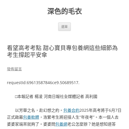
跳
至
深色的毛衣
主
要
內
容
選單
看望高考考點 甜心寶貝專包養網這些細節為
考生撐起平安傘
發佈留言
requestId:69613587846ce9.50689517.
□本報記者 楊凌 河南日報社全媒體記者 高利國
以芳華之名，赴幻想之約。
包養合約
2025年高考將于6月7日
正式啟幕
包養軟體
，浩繁考生將迎接人生“年夜考”。本一個人去
婆婆家端茶就夠了。婆婆問
包養網
老公怎麼辦？她是想知道答