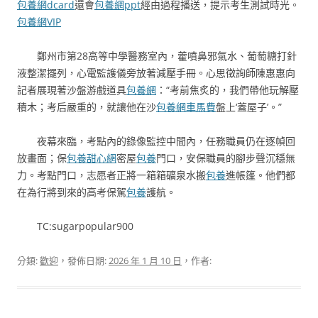
包養網dcard
還會
包養網ppt
經由過程播送，提示考生測試時光。
包養網VIP
鄭州市第28高等中學醫務室內，藿噴鼻邪氣水、葡萄糖打針
液整潔擺列，心電監護儀旁放著減壓手冊。心思徵詢師陳惠惠向
記者展現著沙盤游戲道具
包養網
：“考前焦炙的，我們帶他玩解壓
積木；考后嚴重的，就讓他在沙
包養網車馬費
盤上‘蓋屋子’。”
夜幕來臨，考點內的錄像監控中間內，任務職員仍在逐幀回
放畫面；保
包養甜心網
密屋
包養
門口，安保職員的腳步聲沉穩無
力。考點門口，志愿者正將一箱箱礦泉水搬
包養
進帳篷。他們都
在為行將到來的高考保駕
包養
護航。
TC:sugarpopular900
分類:
歡迎
，發佈日期:
2026 年 1 月 10 日
，作者: