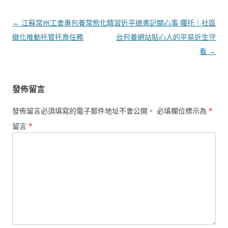
文
←
江蘇常州工會專包養常態化精
習近平總書記關心事·囑托｜社區
章
緻化推動托管托育任務
台包養網站貼心人的平易近生守
導
看
→
覽
發佈留言
發佈留言必須填寫的電子郵件地址不會公開。
必填欄位標示為
*
留言
*