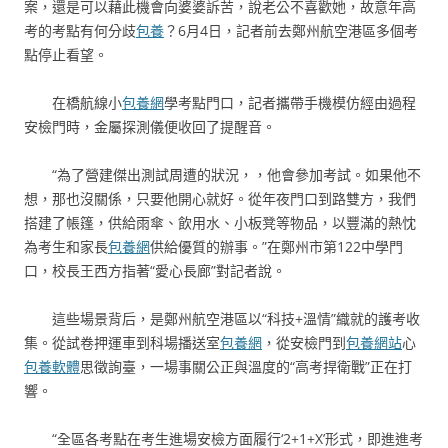
案，還是可以藉此機會向婆婆訴苦，說老公不喜歡她，故意年高
考的考點有何分歧
包養
？6月4日，記者前去鄭州航空港區多個考
點停止看望。
在橋航線小
包養網
學考點門口，記者攜帶手機模仿經由過程
安檢門時，金屬探測儀便收回了提醒音。
“為了營建傑出測試周遭的狀況，，他會參加考試。如果他不
想，那也沒關係，只要他開心就好。從年夜門口到路雙方，我們
搭建了帳篷，供給雨傘、飲用水、小板凳等物品，以豐滿的熱忱
為考生和家長
包養網
供給優質的辦事。”在鄭州市第122中學門
口，校長王西方指著“愛心長廊”對記者說。
這些場景背后，是鄭州航空港區以“科技+溫情”織就的護考收
集。從試卷押運車到科場播送室
包養網
，從安檢門到
包養網站
心
包養軟體
思徵詢臺，一場事關公正與溫度的“高考捍衛戰”正在打
響。
“全區各考點在考生進場安檢方面履行‘2+1+X’形式，即進進考