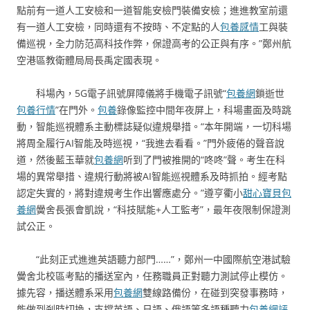
點前有一道人工安檢和一道智能安檢門裝備安檢；進進教室前還
有一道人工安檢，同時還有不按時、不定點的人
包養感情
工與裝
備巡視，全力防范高科技作弊，保證高考的公正與有序。”鄭州航
空港區教衛體局局長禹定國表現。
科場內，5G電子訊號屏障儀將手機電子訊號“
包養網
鎖逝世
包養行情
”在門外。
包養
錄像監控中間年夜屏上，科場畫面及時跳
動，智能巡視體系主動標誌疑似違規舉措。“本年開端，一切科場
將周全履行AI智能及時巡視，“我進去看看。”門外疲倦的聲音說
道，然後藍玉華就
包養網
听到了門被推開的“咚咚”聲。考生在科
場的異常舉措、違規行動將被AI智能巡視體系及時抓拍。經考點
認定失實的，將對違規考生作出響應處分。”遵亨衢小
甜心寶貝包
養網
黌舍長張會凱說，“科技賦能+人工監考”，最年夜限制保證測
試公正。
“此刻正式進進英語聽力部門……”，鄭州一中國際航空港試驗
黌舍北校區考點的播送室內，任務職員正對聽力測試停止模仿。
據先容，播送體系采用
包養網
雙線路備份，在碰到突發事務時，
能做到剎時切換，支撐英語、日語、俄語等多語種聽力
包養網評