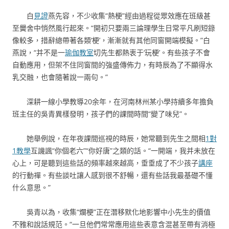
白
見證
燕先容，不少收集“熱梗”經由過程從眾效應在班級甚
至黌舍中悄然風行起來。“開初只要兩三論理學生日常平凡刷短錄
像較多，措辭總帶著各類‘梗’，漸漸就有其他同窗開端模擬。”白
燕說，“并不是一
瑜伽教室
切先生都熱衷于‘玩梗’。有些孩子不會
自動應用，但架不住同窗間的強盛傳佈力，有時辰為了不顯得水
乳交融，也會隨著說一兩句。”
深耕一線小學教導20余年，在河南林州某小學持續多年擔負
班主任的吳青異樣發明，孩子們的課間時間“變了味兒”。
她舉例說，在年夜課間巡視的時辰，她常聽到先生之間相
1對
1教學
互譏諷“你個老六”“你好唐”之類的話。“一開端，我并未放在
心上，可是聽到這些話的頻率越來越高，垂垂成了不少孩子
講座
的行動禪。有些談吐讓人感到很不舒暢，還有些話我最基礎不懂
什么意思。”
吳青以為，收集“爛梗”正在潛移默化地影響中小先生的價值
不雅和說話規范。“一旦他們常常應用這些表意含混甚至帶有消極