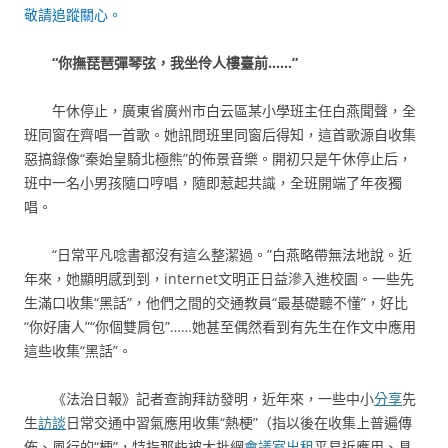
敬請追蹤關心。
“你撫琵琶彈琴弦，我坐伶人樓臺前……”
午休停止，廣東省廣州市白云區某小學班主任白燕聞聲，全
班同窗在齊唱一首歌。她訊問班里同窗后得知，這首歌源自收集
惡搞錄像“秦始皇騎北極熊”的佈景音樂。開初只是午休停止后，
班中一名小男孩隨口哼唱，隨即惹起共識，全班開端了年夜獨
唱。
“日常平凡唸書都沒有這么整潔過。”白燕略帶無法地說。近
年來，她顯明感到到，internet文明正日益滲入進校園。一些先
生滿口收集“黑話”，他們之間的交通教員“最基礎聽不懂”，好比
“你好唐人”“你個雙肩包”……她甚至偶然看到有先生在作文中應用
這些收集“黑話”。
《法治日報》記者查詢拜訪發明，近年來，一些中小
分享
先
生
訪談
日常交通中習氣應用收集“熱梗”（指以後在收集上普遍傳
佈、風行的“梗”，特指那些被大批網
會議室出租
平易近應用、具