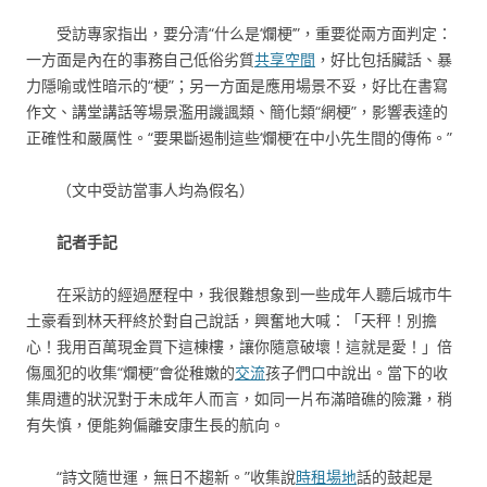
受訪專家指出，要分清“什么是‘爛梗’”，重要從兩方面判定：
一方面是內在的事務自己低俗劣質
共享空間
，好比包括臟話、暴
力隱喻或性暗示的“梗”；另一方面是應用場景不妥，好比在書寫
作文、講堂講話等場景濫用譏諷類、簡化類“網梗”，影響表達的
正確性和嚴厲性。“要果斷遏制這些‘爛梗’在中小先生間的傳佈。”
（文中受訪當事人均為假名）
記者手記
在采訪的經過歷程中，我很難想象到一些成年人聽后城市牛
土豪看到林天秤終於對自己說話，興奮地大喊：「天秤！別擔
心！我用百萬現金買下這棟樓，讓你隨意破壞！這就是愛！」倍
傷風犯的收集“爛梗”會從稚嫩的
交流
孩子們口中說出。當下的收
集周遭的狀況對于未成年人而言，如同一片布滿暗礁的險灘，稍
有失慎，便能夠偏離安康生長的航向。
“詩文隨世運，無日不趨新。”收集說
時租場地
話的鼓起是