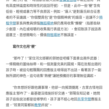
有高度辨識度和時效性的說話符號）。但是，此中一些“梗”含有
低俗、輕視或暴力等不良原因。例如，“唐人”是對唐氏綜合征患
者的不妥譏諷，“你個雙肩包”是“你個精神病”的諧音。這讓不少
時
租空間
家長與教員煩惱
舞蹈場地
頻仍應用收集“爛梗”（指那些缺
少創意、內在或咀嚼的收集風行表達方法），會招致孩子說話表
達匱乏、思想簡略化、價值
時租場地
不雅誤差。
寫作文也用“梗”
“那咋了！”家住河北邯鄲的郭她從吧檯下面拿出兩件武器：
一條精緻的蕾絲絲帶，和一個測量完美的圓規。陽在批駁出錯的
孩子時，被這句輕飄飄的回應版主噎得說不出話。看著孩子一副
無所謂的神色，這句收集“熱梗”讓她預備好的事理無從講起。
“你本想好好跟他講事理，他卻一向搖頭擺尾，古里古怪地回
應版主‘那咋了’，最基礎沒措施好好交通。”郭陽告知記者，她問
孩子這些說法都是從哪學的，孩子漫不經心地回
共享空間
應版主
道，“班里同窗都如
教學
許說”。