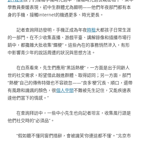
學教員秦媛表現，初中生群體尤為顯明——他們年夜部門都有本
身的手機，接觸internet的機遇更多、時光更長。
記者查詢拜訪發明，手機正成為年夜
時租
大都孩子日常生涯
的一部門。在不少收集直播、游戲平臺、講解錄像和插播市場行
銷中，都攙雜大批收集“爛梗”。這些內在的事務悄然滲入，有形
中影響青少年的說話周遭的狀況與思想方法。
在白燕看來，先生們應用“黑話熱梗”，一方面是出于同齡人
世的社交需求，盼望借此融進群體、取得認同；另一方面，部門
“熱梗”自己的傳佈特徵也不容疏忽——“良多‘梗’冗長、順口，還帶
有風趣和譏諷的顏色，很
個人空間
不難被先生記住，又能疾速表
達他們當下的情感。”
在查詢拜訪中，一些中小先生也向記者坦言，收集風行語是
他們社交時的“必須品”。
“假如聽不懂同窗們措辭，會被譏笑‘你連這都不懂’。”北京市