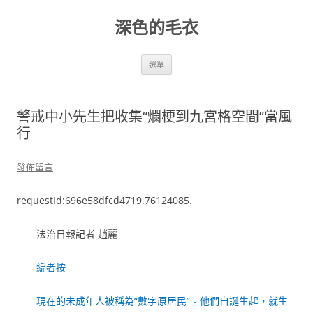
跳
至
深色的毛衣
主
要
內
容
選單
警戒中小先生把收集“爛梗到九宮格空間”當風
行
發佈留言
requestId:696e58dfcd4719.76124085.
法治日報記者 趙麗
編者按
現在的未成年人被稱為“數字原居民”。他們自誕生起，就生