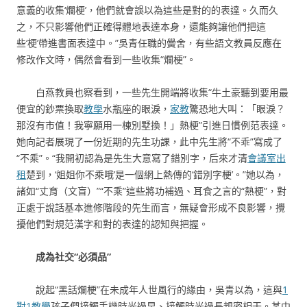
意義的收集‘爛梗’，他們就會誤以為這些是對的的表達。久而久
之，不只影響他們正確得體地表達本身，還能夠讓他們把這
些‘梗’帶進書面表達中。”吳青任職的黌舍，有些語文教員反應在
修改作文時，偶然會看到一些收集“爛梗”。
白燕教員也察看到，一些先生開端將收集“牛土豪聽到要用最
便宜的鈔票換取
教學
水瓶座的眼淚，
家教
驚恐地大叫：「眼淚？
那沒有市值！我寧願用一棟別墅換！」熱梗”引進日慣例范表達。
她向記者展現了一份近期的先生功課，此中先生將“不乖”寫成了
“不乘”。“我開初認為是先生大意寫了錯別字，后來才清
會議室出
租
楚到，‘姐姐你不乘哦’是一個網上熱傳的‘錯別字梗’。”她以為，
諸如“丈育（文盲）”“不乘”這些將功補過、耳食之言的“熱梗”，對
正處于說話基本進修階段的先生而言，無疑會形成不良影響，攪
擾他們對規范漢字和對的表達的認知與把握。
成為社交“必須品”
說起“黑話爛梗”在未成年人世風行的緣由，吳青以為，這與
1
對1教學
孩子們接觸手機時光過早、接觸時光過長親密相干。某中