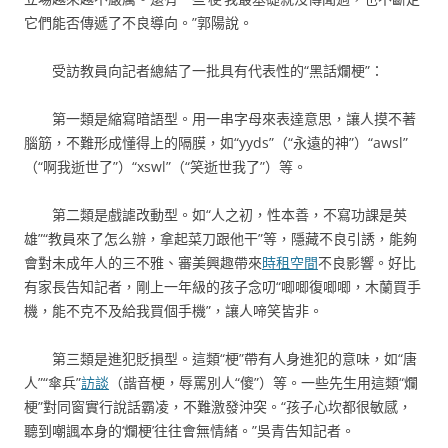
它們能否傳遞了不良導向。”郭陽說。
受訪教員向記者總結了一批具有代表性的“黑話爛梗”：
第一類是縮寫暗語型。用一串字母來表達意思，讓人摸不著
腦筋，不難形成懂得上的隔膜，如“yyds”（“永遠的神”）“awsl”
（“啊我逝世了”）“xswl”（“笑逝世我了”）等。
第二類是戲謔改動型。如“人之初，性本善，不寫功課是英
雄”“教員來了怎么辦，拿起菜刀跟他干”等，隱藏不良引誘，能夠
會對未成年人的三不雅、審美興趣帶來
時租空間
不良影響。好比
有家長告知記者，剛上一年級的孩子念叨“唧唧復唧唧，木蘭買手
機，能不克不及給我買個手機”，讓人啼笑皆非。
第三類是進犯貶損型。這類“梗”帶有人身進犯的意味，如“唐
人”“傘兵”
訪談
（諧音梗，辱罵別人“傻”）等。一些先生用這類“爛
梗”對同窗實行說話霸凌，不難激發沖突。“孩子心坎都很敏感，
聽到嘲諷本身的‘爛梗’往往會無情緒。”吳青告知記者。