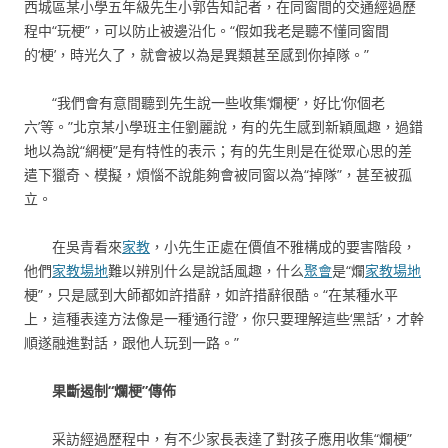
西城區某小學五年級先生小郭告知記者，在同窗間的交通經過歷
程中“玩梗”，可以防止被邊沿化。“假如我老是聽不懂同窗間
的‘梗’，時光久了，就會被以為是異類甚至感到你掉隊。”
“我們會有意間聽到先生說一些收集‘爛梗’，好比‘你個老
六’等。”北京某小學班主任劉麗說，有的先生感到新穎風趣，過錯
地以為說“網梗”是有特性的表示；有的先生則是在從眾心思的差
遣下獵奇、模擬，煩惱不說能夠會被同窗以為“掉隊”，甚至被孤
立。
在吳青看來
家教
，小先生正處在價值不雅構成的要害階段，
他們
家教場地
難以辨別什么是說話風趣，什么
聚會
是“爛
家教場地
梗”，只是感到大師都如許措辭，如許措辭很酷。“在某種水平
上，這種表達方法像是一種‘通行證’，你只要理解這些‘黑話’，才幹
順遂融進對話，跟他人玩到一路。”
果斷遏制“爛梗”傳佈
采訪經過歷程中，有不少家長表達了對孩子應用收集“爛梗”