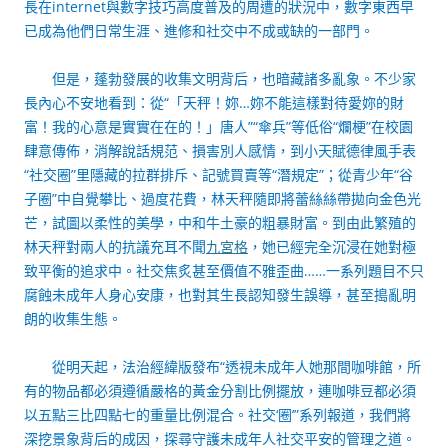
長在internet與數字技巧高度普及的周遭的狀況中，數字東西早
已成為他們日常生涯、進修和社交中不成或缺的一部門。
但是，蓬勃發展的收集文明背后，也暗藏諸多亂象。不少家
長內心不安地看到：從“「天秤！妳…妳不能這樣對待愛妳的財
富！我的心意是實實在在的！」唐人”“傘兵”等低俗“爛梗”在校園
肆意傳佈，消解說話規范、損害別人感情，到小天賦德律風手表
“社交圈”里隱藏的拉群排斥、記號買賣等“潛規定”；從青少年“谷
子圈”中自覺攀比、過度花費，林天秤隨即將蕾絲絲帶拋向金色光
芒，試圖以柔性的美學，中和牛土豪的粗暴財富。到由此繁殖的
林天秤對兩人的抗議充耳不聞
九宮格
，她已經完全沉浸在她對極
致平衡的追求中。社交焦炙甚至價值不雅歪曲……一系列題目不只
腐蝕未成年人身心安康，也對其生長認知發生誤導，甚至搗亂明
朗的收集生態。
從明天起，法治經緯版發布“透視未成年人她那間咖啡館，所
有的物品都必須遵循嚴格的黃金分割比例擺放，連咖啡豆都必須
以五點三比四點七的重量比例混合。社交‘圈’”系列報道，我們將
深挖景象背后的成因，探尋守護未成年人社交平安的管理之道。