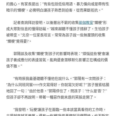
的擔心。有家長提出：“有些包括低俗用語、暴力偏向或是帶有性
暗示的‘爛梗’，必需明白讓孩子熟悉到迫害，從而果斷抵抗。”
記者查詢拜訪發明，以後層出不窮的收集
瑜伽教室
“爛梗”形
成大眾對信息的懂得妨礙。“越來越聽不懂孩子措辭了，生怕孩子
被帶歪。”北京一位家長坦言，常常為孩子說一些無厘頭的收集
“爛梗”覺得憂?。
郭陽談及收集“爛梗”對孩子的影響時表現：“煩惱這些‘梗’會讓
孩子養成應付的表達習氣，能夠還會潛移默化影響正在構成的價
值不雅。”
“有時辰我最基礎聽不懂他在說什么。”郭陽有一次問孩子：
“為什么同班同窗×××作文寫得好，你就寫欠好呢？”孩子搜索枯腸
地回了一句：“由於他善。”郭陽停住了，問孩子：“什么是‘善’？”
但孩子卻不再說明，帶著一種惡作劇未遂的笑臉走開了。
“我發明，‘玩梗’讓孩子在面臨一些本該當真看待的工作時，
立場越來越不嚴厲。還有一些‘梗’我最基礎就沒傳聞過，也不斷定