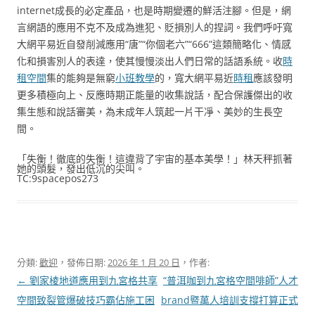
internet成長的必定產品，也是時期變遷的鮮活注腳。但是，網
言網語的應用不克不及成為進犯、貶損別人的捏詞。我們呼吁寬
大網平易近自發削減應用“唐”“你個老六”“666”這類簡略化、情感
化和損害別人的表達，使其慢慢淡出人們日常的話語系統。收
時
租空間
集的能夠是無窮
小班教學
的，寬大網平易近
時租
應該發明
更多積極向上、反應時期正能量的收集說話，配合保護傑出的收
集生態和說話審美，為未成年人筑起一片干凈、美妙的生長空
間。
「失衡！徹底的失衡！這違背了宇宙的基本美學！」林天秤抓著
她的頭髮，發出低沉的尖叫。
TC:9spacepos273
分類:
歡迎
，發佈日期:
2026 年 1 月 20 日
，作者:
文
←
劉家棱地道應用到九宮格共享
“普洱咖到九宮格空間啡師”人才
章
空間致裂管爆破技巧霸佔施工困
brand暨萬人培訓支撐打算正式