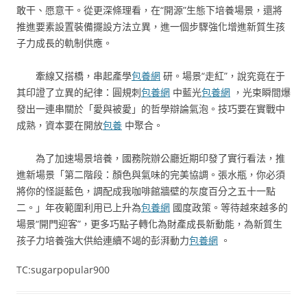
敢干、愿意干。從更深條理看，在“開源”生態下培養場景，還將
推進要素設置裝備擺設方法立異，進一個步驟強化增進新質生孩
子力成長的軌制供應。
牽線又搭橋，串起產學
包養網
研。場景“走紅”，說究竟在于
其印證了立異的紀律：圓規刺
包養網
中藍光
包養網
，光束瞬間爆
發出一連串關於「愛與被愛」的哲學辯論氣泡。技巧要在實戰中
成熟，資本要在開放
包養
中聚合。
為了加速場景培養，國務院辦公廳近期印發了實行看法，推
進新場景「第二階段：顏色與氣味的完美協調。張水瓶，你必須
將你的怪誕藍色，調配成我咖啡館牆壁的灰度百分之五十一點
二。」年夜範圍利用已上升為
包養網
國度政策。等待越來越多的
場景“開門迎客”，更多巧點子轉化為財產成長新動能，為新質生
孩子力培養強大供給連續不竭的彭湃動力
包養網
。
TC:sugarpopular900