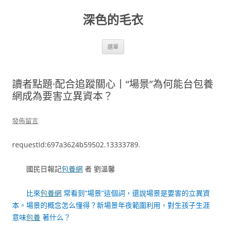
跳
至
深色的毛衣
主
要
內
容
選單
讀者點題·配合追蹤關心丨“場景”為何能台包養
網成為要害立異資本？
發佈留言
requestId:697a3624b59502.13333789.
國民日報記
包養網
者 劉溫馨
比來
包養網
常看到“場景”這個詞，還說場景是要害的立異資
本。場景的概念怎么懂得？新場景年夜範圍利用，對生孩子生涯
意味
包養
著什么？