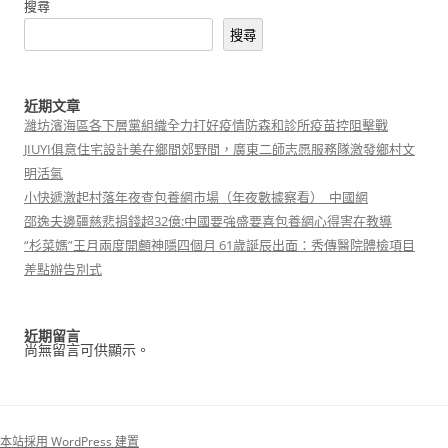
搜尋
搜尋
近期文章
濰坊濱海區各下層黨組織全力打好疫情防森和診所疫苗控阻擊戰
JIUYI俱意住宅設計美在鄉間郊野間，廣東二師志愿服務隊激發鄉村文
明活氣
小快遞激起村落年夜查包養網市場（年夜數據察看）_中國網
邵逸夫邊疆慈悲捐錢超32億:中國要強盛要喜包養網心得害在教導
“杉菜媽”王月兩度開顱神隱四個月 61歲誕辰出面：秀傳醫院體檢項目
差點辦告別式
近期留言
尚無留言可供顯示。
本站採用 WordPress 建置