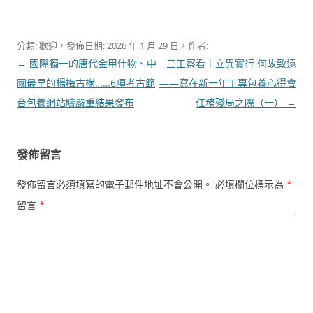
分類:
歡迎
，發佈日期:
2026 年 1 月 29 日
，作者:
文
←
國際獨一的唐代金甲什物、中
三工察看｜立異實行 何故致遠
章
國最早的楊梅古樹……6項考古範
——寫在新一年工專包養心得會
導
台包養網站疇嚴重結果發布
任務殘局之際（一）
→
覽
發佈留言
發佈留言必須填寫的電子郵件地址不會公開。
必填欄位標示為
*
留言
*