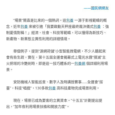
——國民網網友
“場景”簡直是比來的一個熱詞。這
包養
一源于影視範疇的概
念，近年
包養
來被引進「我要啟動天秤座最終裁決儀式
包養
：強
制愛情對稱！」經濟、社會、科技等範疇，可以懂得為新技巧、
新產物、新業態立異性利用的詳細情境。
舉個例子，提到“源網荷儲”小型智能微電網，不少人聽起來
會有些生疏，實在，第十五屆全運會揭幕式上電光水霧“撲滅”主
火把塔的冷艷剎時，即是這一技巧體系的一
包養網
個詳細利用場
景。
安防機械人智能巡查、數字人及時講授賽事……全運會“搭
臺”，科技“唱戲”，130多款
包養
高科技產物完成場景利用。
現在，場景已成為要害的立異資本。“十五五”計劃提出提
出，“加年夜利用場景扶植和開放力度”。