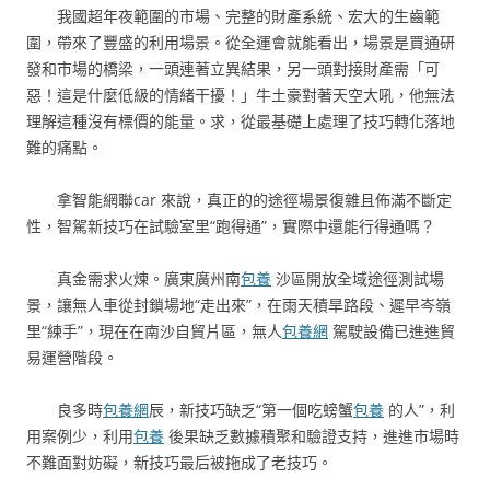
我國超年夜範圍的市場、完整的財產系統、宏大的生齒範
圍，帶來了豐盛的利用場景。從全運會就能看出，場景是買通研
發和市場的橋梁，一頭連著立異結果，另一頭對接財產需「可
惡！這是什麼低級的情緒干擾！」牛土豪對著天空大吼，他無法
理解這種沒有標價的能量。求，從最基礎上處理了技巧轉化落地
難的痛點。
拿智能網聯car 來說，真正的的途徑場景復雜且佈滿不斷定
性，智駕新技巧在試驗室里“跑得通”，實際中還能行得通嗎？
真金需求火煉。廣東廣州南
包養
沙區開放全域途徑測試場
景，讓無人車從封鎖場地“走出來”，在雨天積旱路段、遲早岑嶺
里“練手”，現在在南沙自貿片區，無人
包養網
駕駛設備已進進貿
易運營階段。
良多時
包養網
辰，新技巧缺乏“第一個吃螃蟹
包養
的人”，利
用案例少，利用
包養
後果缺乏數據積聚和驗證支持，進進市場時
不難面對妨礙，新技巧最后被拖成了老技巧。