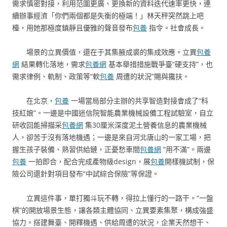
需求慎密對接，利用范圍更廣、更換新的資料迭代速率更快，連
續辦事經濟「你們兩個都是失衡的極端！」林天秤突然跳上吧
檯，用她那極度鎮靜且優雅的聲音發布
包養
指令。社會成長。
場景的立異價值，還在于其集腋成裘的集成效應。立異
包養
網
結果轉化落地，需求
包養網
基本舉措措施戰爭臺“硬支持”，也
需求律例、軌制、政策等“軟
包養
周遭的狀況”賜與攙扶。
在北京，
包養
一場當局部分主辦的共享智造對接會成了“科
技紅娘”。一邊是中國迷信院智能農業機械設備工程試驗室，自立
研收回能掃描采
包養網
集30厘米深度泥土營養信息的農業機械
人，卻苦于沒有落地機遇；一邊是來自河北唐山的一家工場，把
握生孩子裝備、熟習供給鏈，正憂愁車間
包養網
“用不滿”。兩邊
包養
一拍即合，配合完成產物級design，展
包養
開樣機試制，保
險公司還針對項目發布“中試綜合保險”等保證。
立異這件事，單打獨斗玩不轉，得拉上懂行的一路干。“一盤
棋”的開放場景生態，讓各類主體協同、立異要素集聚，構成強盛
協力。搭建舞臺、開釋機遇、供給周遭的狀況，企業天然想干、