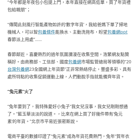
“今年都是年夜包小包提上門，本年直接在網高低單，買了年貨禮
包給親朋”；
“傳聞此刻風行智能產物如許的‘數字年貨’，我給爸媽下單了掃地
機械人，可以智
包養條件
能換水、主動洗拖布，盼望
包養網ppt
春節派上用處”……
春節鄰近，喜慶熱烈的過年氛圍瀰漫在收集空間，浩繁網友點贊
稱好。由商務部、工信部、國度
包養網
市場監管總局等領導的“20
台灣包養網
23全國網上年貨節”正非常熱絡停止，豐盛多彩、具有
處所特點的收集促銷運動上線，人們動脫手指就能備齊年貨。
“兔元素”火了
“兔年要到了，我特殊愛好小兔子“我女兒沒事，我女兒剛剛想通
了。”藍玉華淡淡的說道。，比來在網上買了好幾件帶有‘兔元
素’的年貨。”北京市平易近張密斯說。
電商平臺的數據印證了“兔元素”成為年貨花費熱門，兔年“賀年衣