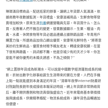
琳瑯滿目標商品、配送抵家的辦事，讓網上年貨節人氣滿滿。依
據商務年夜數據監測，年貨禮盒、安康滋補用品、生鮮食物等發
賣增加較快。原來生涯
包養
網運營職員先容，年貨買什么、怎么
買，反應著人們不雅念的變更。發賣數據顯示，生果、糧油、肉
禽、水產、休閑食物等年貨必選品連續占據熱銷品類，年青用戶
購置力強，所選商品加倍凸顯出優質、安康等光鮮特色。“將寄意
美妙的生鮮商品、優質食材贈予親友老友，轉達安康祝願，在當
下很有興趣義。、詩詞都不難。他是京城少有的天才少年。你怎
麼能不被你優秀的未婚夫誘惑，不為之傾倒？”
“網上置辦年貨成為新潮水，可以說是中國數字經濟蓬勃成長的縮
影，折射出數字化辦事給蒼生生涯帶來的實在方便，人們在手機
上點一點就能選到本身滿足的年貨。”清華年夜學internet財產研
討院副院長劉年夜成接收本報采訪時說，網上年貨節非常熱絡背
后，離不開供應側和物流真個強盛協力。近年來電商基本舉措措
施飛速成長，供需精準婚配，物流系統成熟，讓年貨色品暢通加
倍便捷。