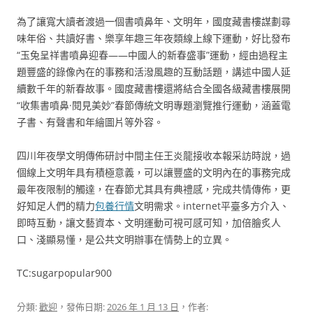
為了讓寬大讀者渡過一個書噴鼻年、文明年，國度藏書樓謀劃尋
味年俗、共讀好書、樂享年趣三年夜類線上線下運動，好比發布
“玉兔呈祥書噴鼻迎春——中國人的新春盛事”運動，經由過程主
題豐盛的錄像內在的事務和活潑風趣的互動話題，講述中國人延
續數千年的新春故事。國度藏書樓還將結合全國各級藏書樓展開
“收集書噴鼻·閱見美妙”春節傳統文明專題瀏覽推行運動，涵蓋電
子書、有聲書和年繪圖片等外容。
四川年夜學文明傳佈研討中間主任王炎龍接收本報采訪時說，過
個線上文明年具有積極意義，可以讓豐盛的文明內在的事務完成
最年夜限制的觸達，在春節尤其具有典禮感，完成共情傳佈，更
好知足人們的精力
包養行情
文明需求。internet平臺多方介入、
即時互動，讓文藝資本、文明運動可視可感可知，加倍膾炙人
口、淺顯易懂，是公共文明辦事在情勢上的立異。
TC:sugarpopular900
分類:
歡迎
，發佈日期:
2026 年 1 月 13 日
，作者: