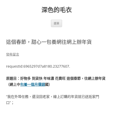
跳
至
深色的毛衣
主
要
內
容
選單
這個春節，甜心一包養網往網上辦年貨
發佈留言
requestId:6965297d7a8180.23277607.
原題目：好物多 到貨快 年味濃 花費旺 這個春節，往網上辦年貨
（網上中
包養一個月價錢
國）
“我在外埠任務，還沒回老家，線上訂購的年貨就已送抵家門
口”；