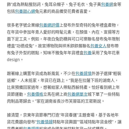
飾”成為熱點搜刮詞，兔耳朵帽子、兔子毛衣、兔子黃
包養網
金等
包括
包養甜心網
兔元素的商品備受花費者喜愛。
很多老字號企業線
包養網評價
上發布外型奇特的兔年禮盒產物，
在年貨中參加年青人愛好的時髦元素，在顏值、內在、宣揚等方
面下足工夫。例如，年夜白兔奶糖與可口可樂聯名發布兔年限制
禮盒“功德成兔”，故宮博物院與祥禾餑餑展聯名
包養女人
發布帶
有兔子外型的糕點，知味不雅兔年年貨禮盒
包養
采用了兔年花車
design。
跟著線上購置年貨成為新風氣，不少在
包養感情
外游子選擇“輕裝
返鄉”，人未抵家，年貨已在路上。“我是在拉薩下班的湖南人，
比來預備回家過年，想著給家人帶點西躲特產。恰好看到網上年
貨節運動，
包養價格
立馬在網上商
包養網單次
城下單了一些特點
肉制品寄歸去。”家在湖南省長沙市芙蓉區的王密斯說。
據清楚，京東年貨節專門打造“年貨春運”主題會場，基于各地年
貨花費趨向發布“
包養情婦
特點年貨輿圖”“區域特點年貨金榜”，讓
花費者輕
包養感情
松完成全國各地特點年貨一站式購齊。