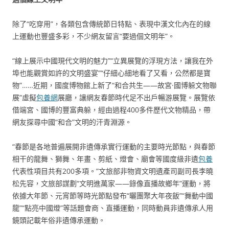
除了“吃穿用”，各類包含傳統節日特點、表現中漢文化內在的線
上運動也豐盛多彩，不少網友留言“要過個文明年”。
“線上展示中國現代文明的魅力”“立異展覽的浮現方法，讓我在外
埠也能觀賞如許的文明盛宴”“仔細心細地看了又看，公然都是寶
物”……近期，國度博物館上新了“和合共生——故宮·國博躲文物聯
展”虛擬
包養網
展廳，讓網友春節時代足不出戶暢游展覽。展覽依
借端宮、國博的豐富典躲，經由過程400多件歷代文物精品，帶
網友探尋中國“和合”文明的汗青淵源。
“春節是各地普遍展開非遺傳承實行運動的主要時光節點，與春節
相干的龍舞、獅舞、年畫、剪紙、燈會、廟會等國度級非遺
包養
代表性項目共有200多項。”文旅部非物資文明遺產司副司長李曉
松先容，文旅部謀劃“文明進萬家——錄像直播故鄉年”運動，將
依據大年節、元宵節等時光節點發布“曬團聚大年夜飯”“舞動中國
龍”“點亮中國燈”等話題會商、直播運動，同時動員非遺傳承人用
鏡頭記載年俗非遺傳承運動。