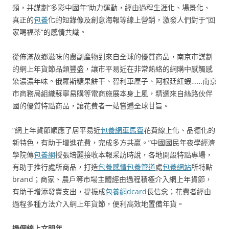
類，并謀劃“多彩中國年”助力運動，經由過程生涯化、場景化、
真正的
包養
化的短錄像及創意海報等線上營銷，激發人們對于“回
家喝福茶”的感情共識。
從佈滿故鄉滋味的農副產物到來自全球的優質商品，南京市謀劃
的網上年貨節品類豐盛，讓市平易近在非常熱絡的網購中感觸感
染濃濃年味。俄羅斯糖果餅干、智利車厘子、阿根廷紅蝦……南京
市商務局組織蘇寧易購等電商施展本身上風，精選來自絲路伙伴
國的優質特點商品，讓花費者一站嘗遍全球甘旨。
“網上年貨節順應了居平易近
包養網車馬費
花費線上化、品德化的
新特色，有助于增進花費，完成多方共贏。”中國國民年夜學經濟
學院傳
包養網
授張培麗接收本報采訪時說，各地開設特點專場，
有助于推行處所商品，打造
包養感情
包養管道
處
包養網站
所特點
brand；商家、農戶等市場主體經由過程積極介入網上年貨節，
有助于增添發賣支出，提振成
包養網dcard
長信念；花費者經由
過程多種方法介入網上年貨節，便利高效地置備年貨。
過個線上文明年