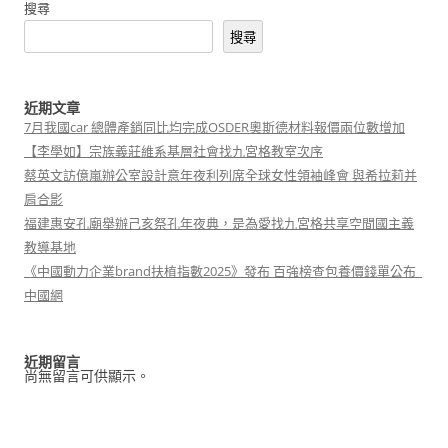
搜尋
搜尋
近期文章
7月我國car 總體產銷同比均完成OSDER奧斯德材料報價兩位數增加
【李學如】宗族義莊維系基層社會找九宮格教室次序
蔡英文訪億嵐辦公室設計意年夜利列席全球女性領袖峰會 與希拉莉并
肩合影
福建惠安孔廟舉辦己亥祭孔年夜典，是為愛找九宮格共享空間國主義
教導基地
《中國動力企業brand扶植指數2025》發布 百強榜查包養價錢單公布_
中國網
近期留言
尚無留言可供顯示。