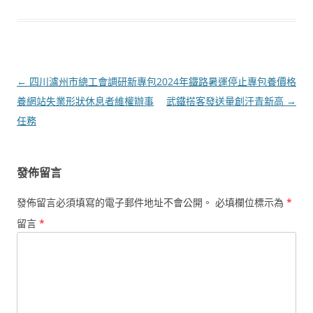
文
←
四川瀘州市總工會調研新專包
2024年鐵路暑運停止專包養價格
章
養網站失業形狀休息者維權辦事
武鐵搭客發送量創汗青新高
→
導
任務
覽
發佈留言
發佈留言必須填寫的電子郵件地址不會公開。
必填欄位標示為
*
留言
*