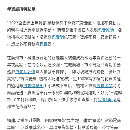
年貨處所特點足
“‘2023全國網上年貨節’是新情勢下開釋花費活氣、增加花費動力
的利平易近惠平易近舉動。”商務部相干擔任人表現
包養感情
，各
地積極采取辦法，增進綠
包養網
色花費、智能花費、安康花費，
打造更多花費新場
包養
景。
在廣州市，科技感實足的智能無人裝備成為本地年貨節運動的一
年夜亮點。在海心沙亞運公園、花城廣場，市平易近只需對主動
巡游
包養網評價
無人批發車揮揮手，即可現場掃碼購物。廣州立
異實行“線高低單+機械人配送”形式，近100棟寫字樓的花費者經
由過程線
包養俱樂部
上小法式下單后，機械人會實
包養網站
時將
商品配送。廣州還舉行一系列新潮風趣的促銷運動，好比“車尾箱
集市”主打休閑風，應用抖音、快手等停止直播，打
包養網ppt
造
都會花費新熱門。
福建以“萬里赴團聚，回家喝福茶”為主題，建立“福茶年貨節電商
專區”，涵蓋獲獎名茶、專項扶貧茶葉、特點茶周邊、茶食等品