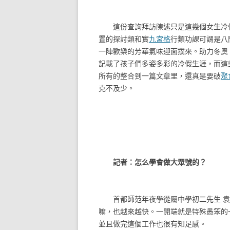
這份查詢拜訪陳述只是這幾個女生冷假
置的探討類和實
九宮格
行類功課可謂是八
一陣歡樂的芳華氣味迎面撲來。助力冬奧
記載了孩子們多姿多彩的冷假生涯，而這
所有的整合到一篇文章里，還真是要破
聚
克不及少。
記者：怎么學會做大眾號的？
首都師范年夜學從屬中學初二先生 袁
嘛，也越來越快。一開端就是特殊愚笨的
並且做完這個工作也很有知足感。