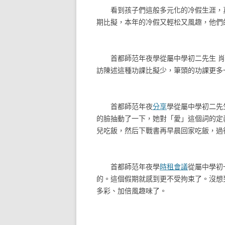
看到孩子們這般多元化的冷假生涯，真
期比擬，本年的冷假又輕松又風趣，他們
首都師范年夜學從屬中學初二先生 肖雯
訪陳述這種功課比擬少，筆頭的功課更多
首都師范年夜
分享
學從屬中學初二先
的臉抽動了一下，她對「愛」這個詞的定
兒吃飯，然后下戰書再早晨回家吃飯，過
首都師范年夜學
時租會議
從屬中學初
的。這個假期就感到更不受拘束了。沒想
多彩、加倍風趣味了。