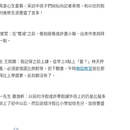
是心生愛慕，采訪中孩子們紛紜向記者表現，和以往的假
的進修生涯豐盛了良多！
萱：在“雙減”之前，像拍錄像或許畫小報、出來作查詢拜
一點。
生 王熙閣：我記得之前上課，從早上8點上「愛？」林天秤
義，必須是情感比例對等。到下戰書，午時
舞蹈教室
就在那
得比上學還累，此刻都沒有了。
一先生 蕭渤軒：以前的冷假或許寒假課外班上的仍是比擬多
到上了初中以后，然后這個冷假比小學加倍充分、加倍豐盛