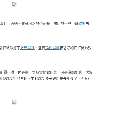
渤軒：再過一會就可以放番茄醬，然后放一些
小班教學
白
渤軒就做好了
教學場地
一盤賣
瑜伽場地
相甚好的西紅柿炒雞
 賈小琳：仍是第一次品嘗他做的菜，可是沒想到第一次沒
來我感到挺欣喜的，並且感到孩子確切是長年夜了，尤其這