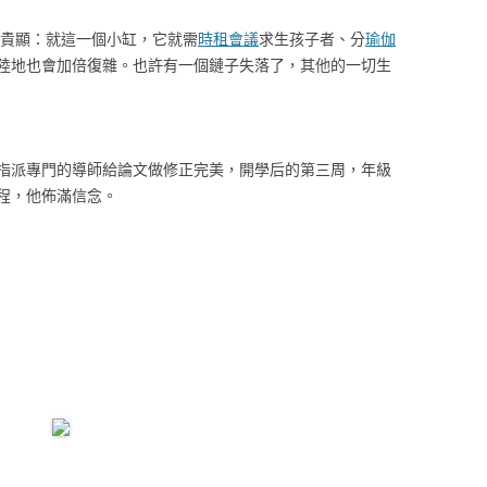
貴顯：就這一個小缸，它就需
時租會議
求生孩子者、分
瑜伽
陸地也會加倍復雜。也許有一個鏈子失落了，其他的一切生
派專門的導師給論文做修正完美，開學后的第三周，年級
程，他佈滿信念。