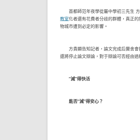
首都師范年夜學從屬中學初三先生 方
教室
化者還有花費者分歧的群體，真正的
物城市遭到必定的影響。
方貴顯告知記者，論文完成后黌舍會指
還將停止論文辯論，對于辯論可否經由過
“減”得快活
能否“減”得安心？