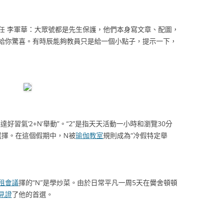
 李軍華：大眾號都是先生保護，他們本身寫文章、配圖，
給你驚喜。有時辰能夠教員只是給一個小點子，提示一下，
氣‘2+N’舉動”。“2”是指天天活動一小時和瀏覽30分
選擇。在這個假期中，N被
瑜伽教室
規則成為“冷假特定舉
租會議
擇的“N”是學炒菜。由於日常平凡一周5天在黌舍頓頓
見證
了他的首選。