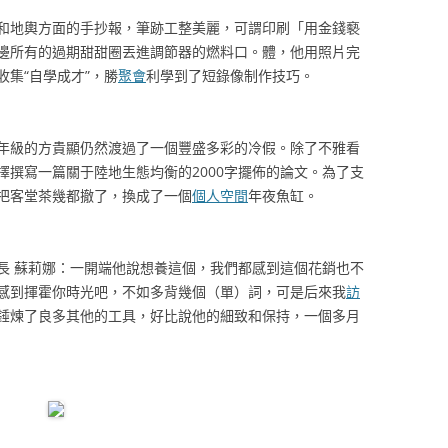
地輿方面的手抄報，筆跡工整美麗，可謂印刷「用金錢褻
邊所有的過期甜甜圈丟進調節器的燃料口。體，他用照片完
集“自學成才”，勝
聚會
利學到了短錄像制作技巧。
級的方貴顯仍然渡過了一個豐盛多彩的冷假。除了不雅看
擇撰寫一篇關于陸地生態均衡的2000字擺佈的論文。為了支
把客堂茶幾都撤了，換成了一個
個人空間
年夜魚缸。
 蘇莉娜：一開端他說想養這個，我們都感到這個花銷也不
感到揮霍你時光吧，不如多背幾個（單）詞，可是后來我
訪
錘煉了良多其他的工具，好比說他的細致和保持，一個多月