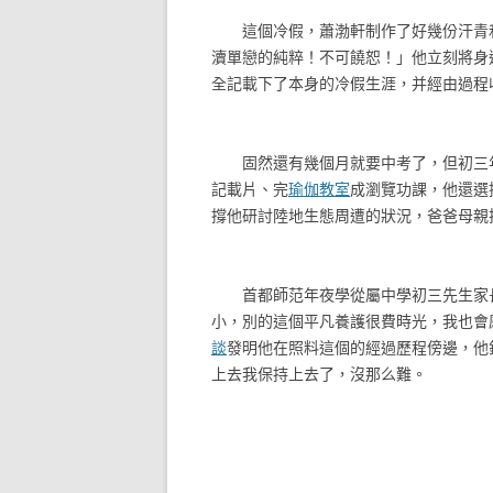
這個冷假，蕭渤軒制作了好幾份汗青和
瀆單戀的純粹！不可饒恕！」他立刻將身
全記載下了本身的冷假生涯，并經由過程收
固然還有幾個月就要中考了，但初三年
記載片、完
瑜伽教室
成瀏覽功課，他還選
撐他研討陸地生態周遭的狀況，爸爸母親
首都師范年夜學從屬中學初三先生家長
小，別的這個平凡養護很費時光，我也會
談
發明他在照料這個的經過歷程傍邊，他
上去我保持上去了，沒那么難。