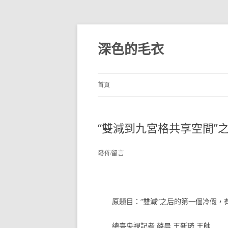
跳
至
主
深色的毛衣
要
內
容
首頁
“雙減到九宮格共享空間”
發佈留言
原題目：“雙減”之后的第一個冷假，
總臺央視記者 薛晨 王新琦 王帥