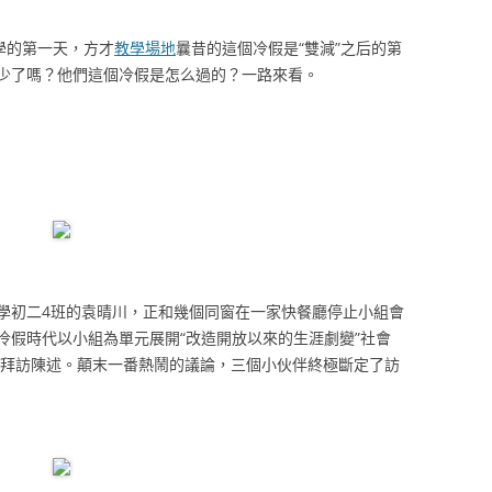
學的第一天，方才
教學場地
曩昔的這個冷假是“雙減”之后的第
少了嗎？他們這個冷假是怎么過的？一路來看。
初二4班的袁晴川，正和幾個同窗在一家快餐廳停止小組會
冷假時代以小組為單元展開“改造開放以來的生涯劇變”社會
查詢拜訪陳述。顛末一番熱鬧的議論，三個小伙伴終極斷定了訪