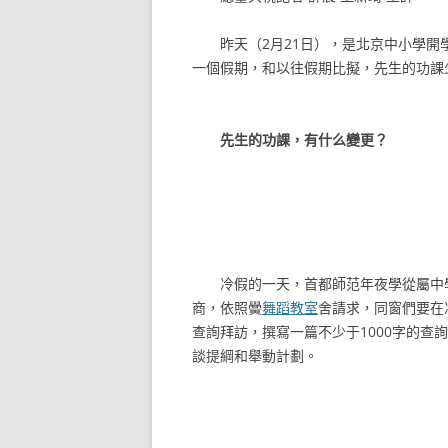
昨天（2月21日），是北京中小學開
一個假期，和以往假期比擬，先生的功課
先生的功課，有什么變更？
冷假的一天，首都師范年夜學從屬中學
商，依照黌
舞蹈教室
舍請求，同窗們要在
查詢拜訪，撰寫一篇不少于1000字的
談提綱和舉動計劃。