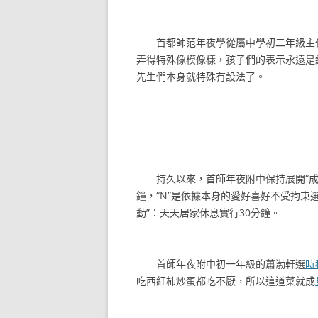
首都師范年夜學從屬中學初二年級主任
弄得特殊像模像樣，孩子們的表示永遠是
先生們本身就特殊有設法了。
持久以來，首師年夜附中保持展開“成達好習
鐘，“N”是依據本身的愛好喜好不受拘束
動”：天天居家休息實行30分鐘。
首師年夜附中初一年級的蕭渤軒選
時
吃西紅柿炒蛋都吃不厭，所以這道菜就成