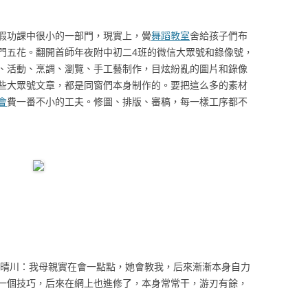
功課中很小的一部門，現實上，黌
舞蹈教室
舍給孩子們布
門五花。翻開首師年夜附中初二4班的微信大眾號和錄像號，
、活動、烹調、瀏覽、手工藝制作，目炫紛亂的圖片和錄像
些大眾號文章，都是同窗們本身制作的。要把這么多的素材
會
費一番不小的工夫。修圖、排版、審稿，每一樣工序都不
晴川：我母親實在會一點點，她會教我，后來漸漸本身自力
一個技巧，后來在網上也進修了，本身常常干，游刃有餘，